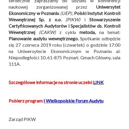
serdecznie zapraszamy do udziału w konferencji
naukowej zorganizowanej przez
Uniwersytet
Ekonomiczny w Poznaniu
(UEP)
,
Polski Instytut Kontroli
Wewnętrznej Sp. z o.o.
(PIKW)
i
Stowarzyszenie
Certyfikowanych Audytorów i Specjalistów ds. Kontroli
Wewnętrznej
(CAKW)
z cyklu
metoda,
na temat:
Planowanie audytu wewnętrznego.
Spotkanie odbędzie
się 27 czerwca 2019 roku (czwartek) o godzinie 17:00
na Uniwersytecie Ekonomicznym w Poznaniu al.
Niepodległości 10, 61-875 Poznań; Gmach Główny, sala
111A.
Szczegółowe informacje na stronie uczelni
LINK
Pobierz program
I Wielkopolskie Forum Audytu
Zarząd PIKW