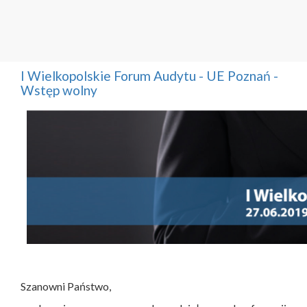
I Wielkopolskie Forum Audytu - UE Poznań -
Wstęp wolny
Szanowni Państwo,