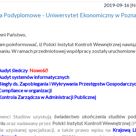
2019-09-16 |
N
ia Podyplomowe - Uniwersytet Ekonomiczny w Pozna
wni Państwo,
am poinformować, iż Polski Instytut Kontroli Wewnętrznej naw
aniu. W ramach przedmiotowej współpracy zostały uruchomione 
Audyt śledczy
Nowość!
Audyt systemów informatycznych
Biegły ds. Zapobiegania i Wykrywania Przestępstw Gospodarczych
Compliance w organizacji
Kontrola Zarządcza w Administracji Publicznej
wenci Studiów uzyskują
świadectwo ukończenia studiów po
niu
oraz nadawany przez
Polski Instytut Kontroli Wewnętrznej
(P
ie uzyskanej specjalizacji, a także prawo wpisu na
Krajową Li