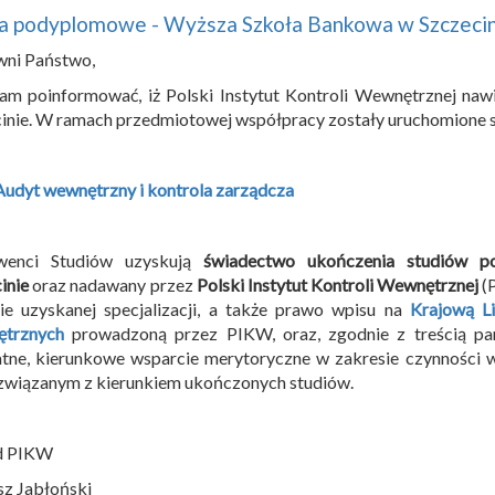
ia podyplomowe - Wyższa Szkoła Bankowa w Szczeci
wni Państwo,
am poinformować, iż Polski Instytut Kontroli Wewnętrznej n
inie. W ramach przedmiotowej współpracy zostały uruchomione 
Audyt wewnętrzny i kontrola zarządcza
wenci Studiów uzyskują
świadectwo ukończenia studiów 
inie
oraz nadawany przez
Polski Instytut Kontroli Wewnętrznej
(
ie uzyskanej specjalizacji, a także prawo wpisu na
Krajową Li
trznych
prowadzoną przez PIKW, oraz, zgodnie z treścią par
tne, kierunkowe wsparcie merytoryczne w zakresie czynności
związanym z kierunkiem ukończonych studiów.
d PIKW
sz Jabłoński