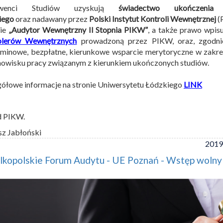
lwenci Studiów uzyskują
świadectwo ukończenia
iego
oraz nadawany przez
Polski Instytut Kontroli Wewnętrznej
(
sie
„Audytor Wewnętrzny II Stopnia PIKW”
, a także prawo wpis
olerów Wewnętrznych
prowadzoną przez PIKW, oraz, zgodnie 
minowe, bezpłatne, kierunkowe wsparcie merytoryczne w zakr
nowisku pracy związanym z kierunkiem ukończonych studiów.
ółowe informacje na stronie Uniwersytetu Łódzkiego
LINK
d PIKW.
sz Jabłoński
2019
lkopolskie Forum Audytu - UE Poznań - Wstęp wolny