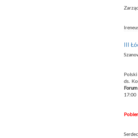
Zarzą
Ireneu
III Ł
Szano
Polski
ds. K
Forum
17:00
Pobie
Serdec