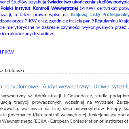
wenci Studiów uzyskują
świadectwo ukończenia studiów podyp
z
Polski Instytut Kontroli Wewnętrznej
(PIKW) certyfikat potw
alizacji, a także prawo wpisu na
Krajową Listę Profesjonal
zoną przez PIKW, oraz, zgodnie z treścią par. 9 Regulaminu Kraj
cie merytoryczne w zakresie czynności wykonywanych przez 
kiem ukończonych studiów.
d PIKW
sz Jabłoński
ia podyplomowe - Audyt wewnętrzny - Uniwersytet Ł
 wewnętrzny w Administracji i Gospodarce, studia podyplo
nuacją tradycji prowadzonych wcześniej na Wydziale Zar
nkowości, wpisanych na listę sieci uniwersytetów Europy k
ate governance i/lub kontroli wewnętrznej, funkcjonującą pod a
 Wewnętrznego (ECIIA - European Confederation of Institutes of I