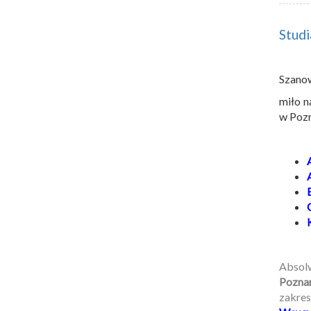
Stud
Szano
miło n
w Pozn
Absol
Pozna
zakres