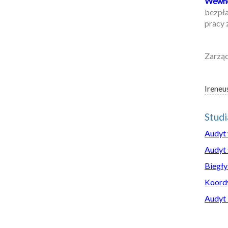
Wewnę
bezpła
pracy 
Zarzą
Ireneu
Stud
Audyt
Audyt 
Biegły
Koordy
Audyt 