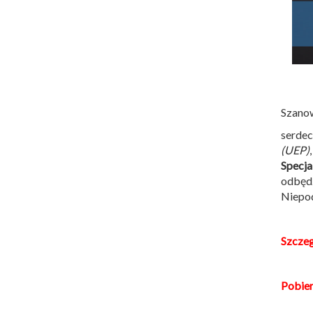
Szano
serdec
(UEP)
Specja
odbęd
Niepod
Szczeg
Pobie