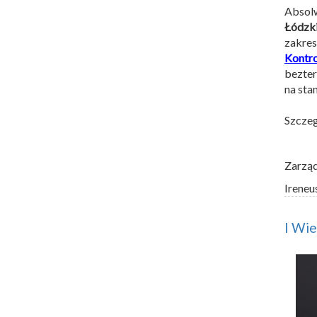
Abso
Łódzk
zakre
Kontr
bezter
na sta
Szczeg
Zarzą
Ireneu
I Wie