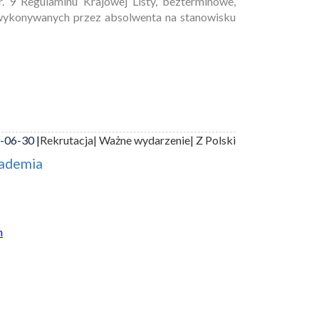
. 9 Regulaminu Krajowej Listy, bezterminowe,
 wykonywanych przez absolwenta na stanowisku
-06-30 |
Rekrutacja
| Ważne wydarzenie
| Z Polski
kademia
h