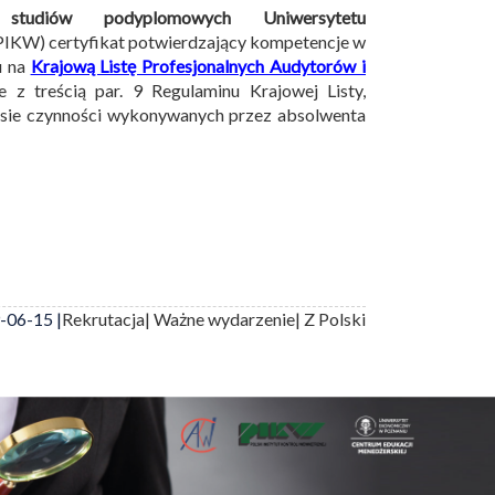
 studiów podyplomowych Uniwersytetu
PIKW) certyfikat potwierdzający kompetencje w
u na
Krajową Listę Profesjonalnych Audytorów i
z treścią par. 9 Regulaminu Krajowej Listy,
esie czynności wykonywanych przez absolwenta
-06-15 |
Rekrutacja
| Ważne wydarzenie
| Z Polski