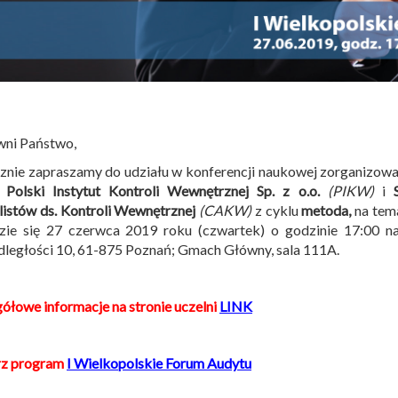
wni Państwo,
znie zapraszamy do udziału w konferencji naukowej zorganizow
,
Polski Instytut Kontroli Wewnętrznej Sp. z o.o.
(PIKW)
i
listów ds. Kontroli Wewnętrznej
(CAKW)
z cyklu
metoda,
na tem
zie się 27 czerwca 2019 roku (czwartek) o godzinie 17:00 n
ległości 10, 61-875 Poznań; Gmach Główny, sala 111A.
ółowe informacje na stronie uczelni
LINK
rz program
I Wielkopolskie Forum Audytu