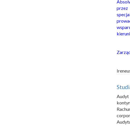
Absol
prze
specj
prowad
wspar
kierun
Zarzą
Ireneu
Stud
Audyt
konty
Rachu
corpor
Audytu