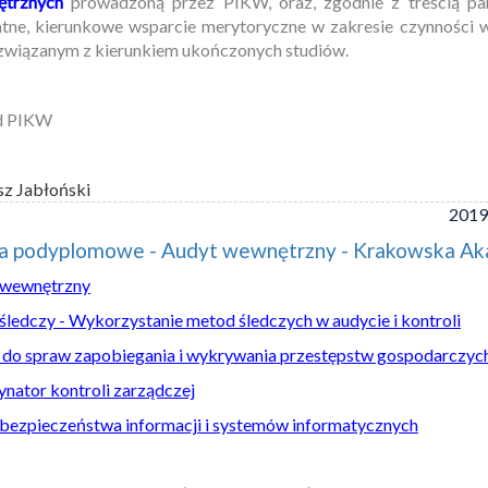
trznych
prowadzoną przez PIKW, oraz, zgodnie z treścią par
tne, kierunkowe wsparcie merytoryczne w zakresie czynności
związanym z kierunkiem ukończonych studiów.
d PIKW
sz Jabłoński
2019
ia podyplomowe - Audyt wewnętrzny - Krakowska A
 wewnętrzny
śledczy - Wykorzystanie metod śledczych w audycie i kontroli
 do spraw zapobiegania i wykrywania przestępstw gospodarczyc
nator kontroli zarządczej
bezpieczeństwa informacji i systemów informatycznych