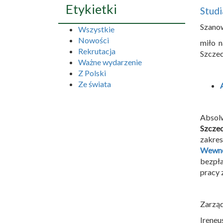
Etykietki
Stud
Szano
Wszystkie
Nowości
miło n
Rekrutacja
Szczec
Ważne wydarzenie
Z Polski
Ze świata
Absol
Szczec
zakres
Wewnę
bezpła
pracy 
Zarzą
Ireneu