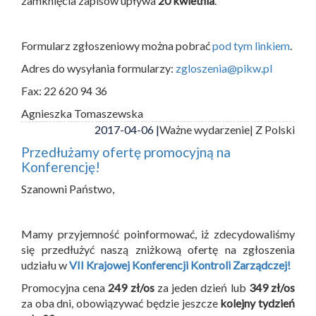
zamknięcia zapisów upływa
20 kwietnia
.
Formularz zgłoszeniowy można pobrać
pod tym linkiem
.
Adres do wysyłania formularzy:
zgloszenia@pikw.pl
Fax: 22 620 94 36
Agnieszka Tomaszewska
2017-04-06 |
Ważne wydarzenie
| Z Polski
Przedłużamy ofertę promocyjną na
Konferencję!
Szanowni Państwo,
Mamy przyjemność poinformować, iż zdecydowaliśmy
się przedłużyć naszą zniżkową ofertę na zgłoszenia
udziału w
VII Krajowej Konferencji Kontroli Zarządczej!
Promocyjna cena
249 zł/os
za jeden dzień lub
349 zł/os
za oba dni, obowiązywać będzie jeszcze
kolejny tydzień