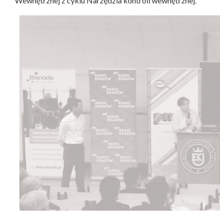
Wewnętrznej z cyklu Narzędzia kontroli wewnętrznej.