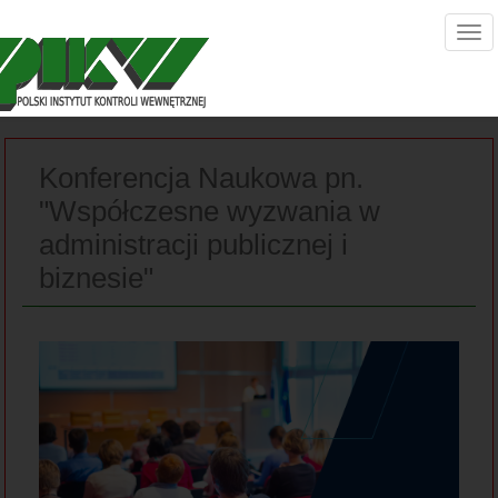
Konferencja Naukowa pn.
"Współczesne wyzwania w
administracji publicznej i
biznesie"