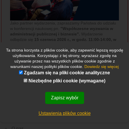
Jako partner wydarzenia, zapraszamy Państwa do udziału
w konferencji naukowej pn.
"Współczesne wyzwania w
administracji publicznej i biznesie".
Wydarzenie
odbędzie się
15 czerwca 2026 r., w godz. 11:00-14:00, w
sali 5/15 w CNTI.
Konferencji towarzyszyć będzie
Ta strona korzysta z plików cookie, aby zapewnić lepszą wygodę
uroczyste otwarcie drugiego w Polsce terenowego punktu
użytkowania. Korzystając z tej strony, wyrażasz zgodę na
konsultacyjnego UODO w Katowicach.
używanie przez nas wszystkich plików cookie zgodnie z
warunkami naszej polityki plików cookie.
Dowiedz się więcej
Więcej informacji:
LINK
Zgadzam się na pliki cookie analityczne
Niezbędne pliki cookie (wymagane)
Zapisz wybór
Etykietki
Ustawienia plików cookie
Wszystkie
Nowości
Rekrutacja
Ważne wydarzenie
Z Polski
Ze świata
Menu
O nas