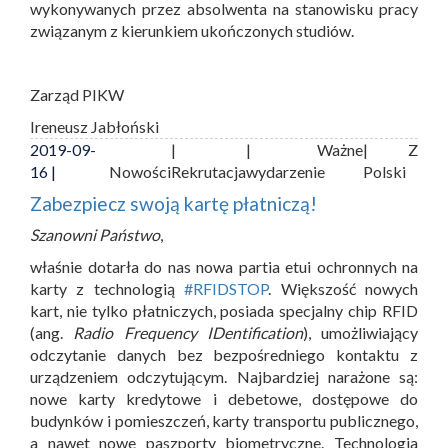
wykonywanych przez absolwenta na stanowisku pracy
związanym z kierunkiem ukończonych studiów.
Zarząd PIKW
Ireneusz Jabłoński
2019-09-
|
| Ważne
| Z
16 |
Nowości
Rekrutacja
wydarzenie
Polski
Zabezpiecz swoją kartę płatniczą!
Szanowni Państwo
,
właśnie dotarła do nas nowa partia etui ochronnych na
karty z technologią
#RFIDSTOP
. Większość nowych
kart, nie tylko płatniczych, posiada specjalny chip RFID
(ang.
Radio Frequency IDentification
), umożliwiający
odczytanie danych bez bezpośredniego kontaktu z
urządzeniem odczytującym. Najbardziej narażone są:
nowe karty kredytowe i debetowe, dostępowe do
budynków i pomieszczeń, karty transportu publicznego,
a nawet nowe paszporty biometryczne. Technologia