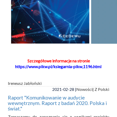
Szczegółowe informacje na stronie
https://www.pikw.pl/ksiegarnia-pikw,1196.html
Ireneusz Jabłoński
2021-02-28 |
Nowości
| Z Polski
Raport "Komunikowanie w audycie
wewnętrznym. Raport z badań 2020. Polska i
świat."
Zapraszamy do zapoznania się z wynikami projektu