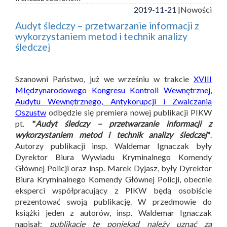
2019-11-21 |
Nowości
Audyt śledczy – przetwarzanie informacji z
wykorzystaniem metod i technik analizy
śledczej
Szanowni Państwo, już we wrześniu w trakcie
XVIII
MIędzynarodowego Kongresu Kontroli Wewnętrznej,
Audytu Wewnętrznego, Antykorupcji i Zwalczania
Oszustw
odbędzie się premiera nowej publikacji PIKW
pt.
"
Audyt śledczy – przetwarzanie informacji z
wykorzystaniem metod i technik analizy śledczej
"
.
Autorzy publikacji insp. Waldemar Ignaczak były
Dyrektor Biura Wywiadu Kryminalnego Komendy
Głównej Policji oraz insp. Marek Dyjasz, były Dyrektor
Biura Kryminalnego Komendy Głównej Policji, obecnie
eksperci współpracujący z PIKW będą osobiście
prezentować swoją publikację. W przedmowie do
książki jeden z autorów, insp. Waldemar Ignaczak
napisał:
publikację tę poniekąd należy uznać za