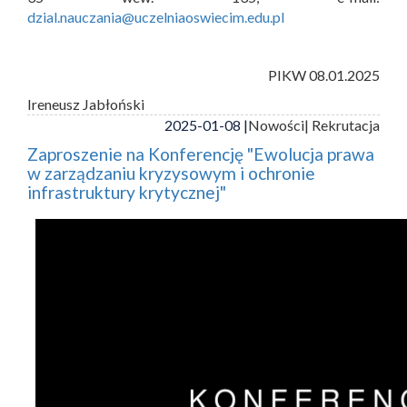
dzial.nauczania@uczelniaoswiecim.edu.pl
PIKW 08.01.2025
Ireneusz Jabłoński
2025-01-08 |
Nowości
| Rekrutacja
Zaproszenie na Konferencję "Ewolucja prawa
w zarządzaniu kryzysowym i ochronie
infrastruktury krytycznej"