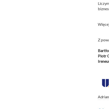
Liczym
biznes
Więcej
Z pow
Bartło
Piotr
Ireneu
Adrian