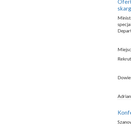
Ofert
skarg
Minis
specja
Depart
Miejsc
Rekrut
Dowie
Adrian
Konfe
Szano