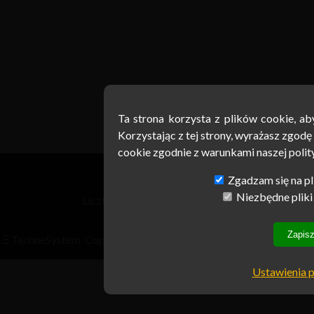
Ta strona korzysta z plików cookie, a
Ta strona korzysta z plików cookie, a
Korzystając z tej strony, wyrażasz zgodę
Korzystając z tej strony, wyrażasz zgodę
cookie zgodnie z warunkami naszej polit
cookie zgodnie z warunkami naszej polit
Zgadzam się na pli
Zgadzam się na pli
Niezbędne pliki
Niezbędne pliki
Liczba odwiedzin: 104 385 168
Zapisz
Zapisz
Ξ
TechneSystem
Copyright © 2022 PIKW
Polityka Prywatności
Ustawienia p
Ustawienia p