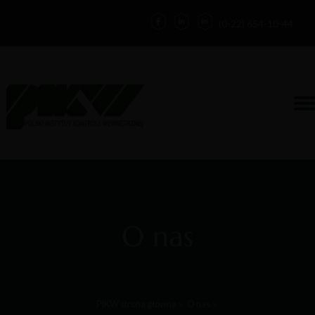
(0-22) 654-10-44
Działalność
Kontakt
Zaloguj
Forum
O nas
Blog
O nas
PIKW strona główna
O nas