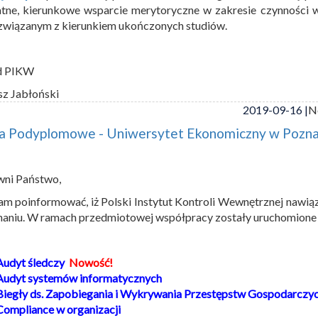
tne, kierunkowe wsparcie merytoryczne w zakresie czynności
związanym z kierunkiem ukończonych studiów.
d PIKW
sz Jabłoński
2019-09-16 |
N
ia Podyplomowe - Uniwersytet Ekonomiczny w Pozna
wni Państwo,
am poinformować, iż Polski Instytut Kontroli Wewnętrznej naw
aniu. W ramach przedmiotowej współpracy zostały uruchomione 
Audyt śledczy
Nowość!
Audyt systemów informatycznych
Biegły ds. Zapobiegania i Wykrywania Przestępstw Gospodarczych
Compliance w organizacji