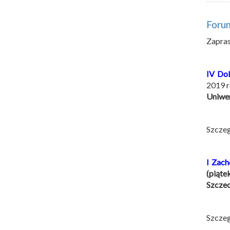
Forum
Zapras
IV Dol
2019 r
Uniwer
Szcze
I Zac
(piąte
Szczec
Szcze