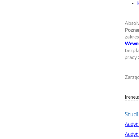
Absol
Pozna
zakres
Wewnę
bezpła
pracy 
Zarzą
Ireneu
Stud
Audyt
Audyt 