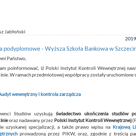
sz Jabłoński
2019
ia podyplomowe - Wyższa Szkoła Bankowa w Szczeci
wni Państwo,
am poinformować, iż Polski Instytut Kontroli Wewnętrznej n
inie. W ramach przedmiotowej współpracy zostały uruchomione 
Audyt wewnętrzny i kontrola zarządcza
wenci Studiów uzyskują
świadectwo ukończenia studiów 
inie
oraz nadawany przez
Polski Instytut Kontroli Wewnętrznej
(
ie uzyskanej specjalizacji, a także prawo wpisu na
Krajową Li
trznych
prowadzoną przez PIKW, oraz, zgodnie z treścią par