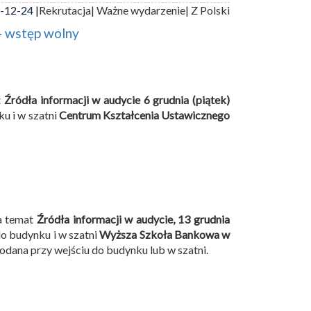
-12-24 |
Rekrutacja
| Ważne wydarzenie
| Z Polski
- wstęp wolny
t
Źródła informacji w audycie
6 grudnia (piątek)
ku i w szatni
Centrum Kształcenia Ustawicznego
 temat
Źródła informacji w audycie,
13 grudnia
do budynku i w szatni
Wyższa Szkoła Bankowa w
podana przy wejściu do budynku lub w szatni.