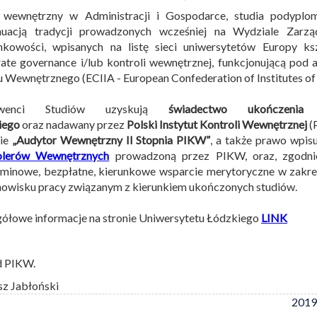
 wewnętrzny w Administracji i Gospodarce, studia podyplo
nuacją tradycji prowadzonych wcześniej na Wydziale Zar
nkowości, wpisanych na listę sieci uniwersytetów Europy k
ate governance i/lub kontroli wewnętrznej, funkcjonującą pod a
 Wewnętrznego (ECIIA - European Confederation of Institutes of I
lwenci Studiów uzyskują
świadectwo ukończenia
iego
oraz nadawany przez
Polski Instytut Kontroli Wewnętrznej
(
sie
„Audytor Wewnętrzny II Stopnia PIKW”
, a także prawo wpis
olerów Wewnętrznych
prowadzoną przez PIKW, oraz, zgodnie 
minowe, bezpłatne, kierunkowe wsparcie merytoryczne w zakr
nowisku pracy związanym z kierunkiem ukończonych studiów.
ółowe informacje na stronie Uniwersytetu Łódzkiego
LINK
d PIKW.
sz Jabłoński
2019