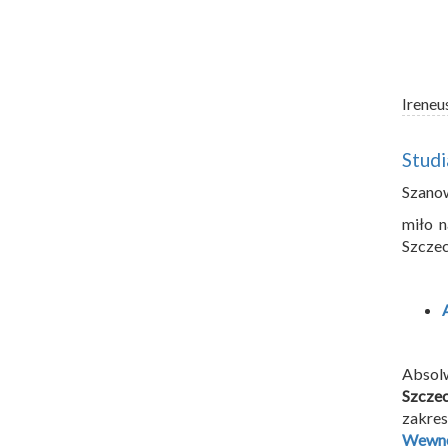
Ireneu
Stud
Szano
miło n
Szczec
Absol
Szczec
zakres
Wewnę