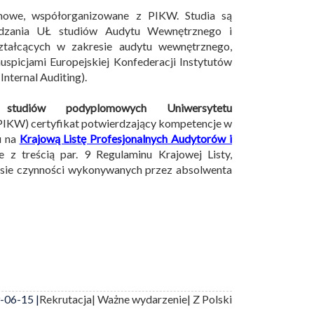
mowe, współorganizowane z PIKW. Studia są
ządzania UŁ studiów Audytu Wewnętrznego i
ształcących w zakresie audytu wewnętrznego,
uspicjami Europejskiej Konfederacji Instytutów
nternal Auditing).
 studiów podyplomowych Uniwersytetu
PIKW) certyfikat potwierdzający kompetencje w
u na
Krajową Listę Profesjonalnych Audytorów i
z treścią par. 9 Regulaminu Krajowej Listy,
esie czynności wykonywanych przez absolwenta
-06-15 |
Rekrutacja
| Ważne wydarzenie
| Z Polski