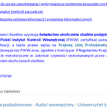
 do spraw zapobiegania i wykrywania przestępstw gospodarczyc
nator kontroli zarządczej
bezpieczeństwa informacji i systemów informatycznych
wenci Studiów uzyskują
świadectwo ukończenia studiów podyp
z
Polski Instytut Kontroli Wewnętrznej
(PIKW) certyfikat potw
alizacji, a także prawo wpisu na
Krajową Listę Profesjonal
zoną przez PIKW, oraz, zgodnie z treścią par. 9 Regulaminu Kraj
cie merytoryczne w zakresie czynności wykonywanych przez 
kiem ukończonych studiów.
d PIKW
sz Jabłoński
ia podyplomowe - Audyt wewnętrzny - Uniwersytet Ł