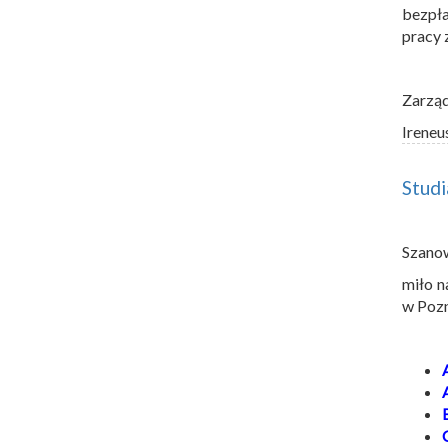
bezpła
pracy 
Zarzą
Ireneu
Stud
Szano
miło n
w Pozn