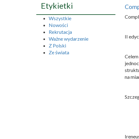
Etykietki
Comp
Compli
Wszystkie
Nowości
Rekrutacja
II edy
Ważne wydarzenie
Z Polski
Ze świata
Celem
jednoc
strukt
na mia
Szcze
Ireneu