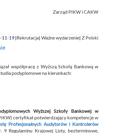
Zarząd PIKW i CAKW
-11-19 |
Rekrutacja
| Ważne wydarzenie
| Z Polski
nie
awiązał współpracę z Wyższą Szkołą Bankową w
studia podyplomowe na kierunkach:
podyplomowych Wyższej Szkoły Bankowej w
PIKW) certyfikat potwierdzający kompetencje w
stę Profesjonalnych Audytorów i Kontrolerów
. 9 Regulaminu Krajowej Listy, bezterminowe,