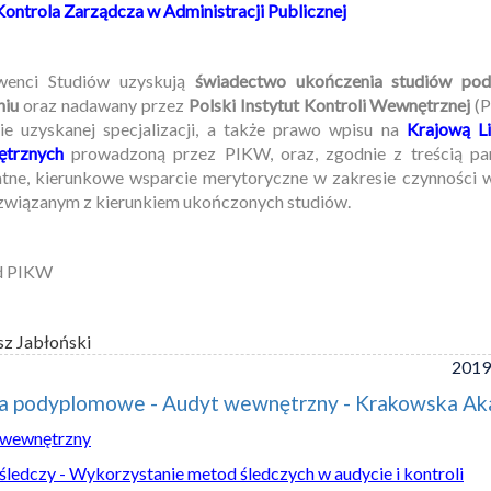
Kontrola Zarządcza w Administracji Publicznej
wenci Studiów uzyskują
świadectwo ukończenia studiów po
niu
oraz nadawany przez
Polski Instytut Kontroli Wewnętrznej
(P
ie uzyskanej specjalizacji, a także prawo wpisu na
Krajową Li
trznych
prowadzoną przez PIKW, oraz, zgodnie z treścią par
tne, kierunkowe wsparcie merytoryczne w zakresie czynności
związanym z kierunkiem ukończonych studiów.
d PIKW
sz Jabłoński
2019
ia podyplomowe - Audyt wewnętrzny - Krakowska A
 wewnętrzny
śledczy - Wykorzystanie metod śledczych w audycie i kontroli