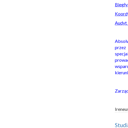
Biegły
Koordy
Audyt 
Absol
prze
specj
prowad
wspar
kierun
Zarzą
Ireneu
Stud