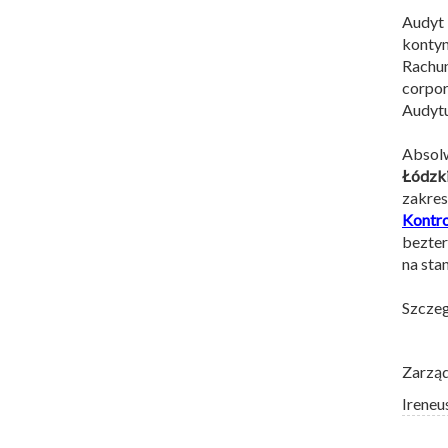
Audyt
konty
Rachu
corpor
Audytu
Abso
Łódzk
zakre
Kontr
bezter
na sta
Szczeg
Zarzą
Ireneu