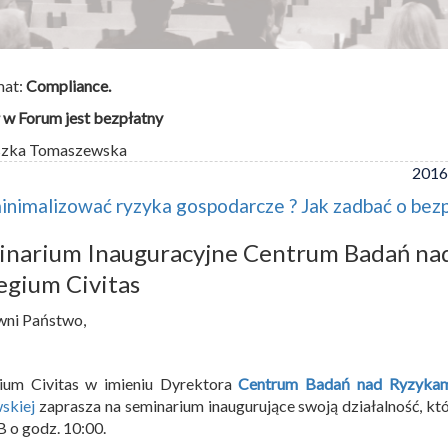
mat:
Compliance.
 w Forum jest bezpłatny
szka Tomaszewska
2016
inimalizować ryzyka gospodarcze ? Jak zadbać o bez
inarium Inauguracyjne Centrum Badań na
egium Civitas
wni Państwo,
gium Civitas w imieniu Dyrektora
Centrum Badań nad Ryzykami
skiej
zaprasza na seminarium inaugurujące swoją działalność, kt
 B o godz. 10:00.