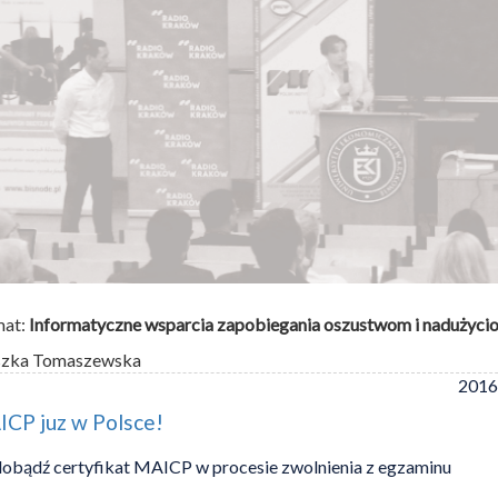
mat:
Informatyczne wsparcia zapobiegania oszustwom i nadużyc
szka Tomaszewska
2016
CP juz w Polsce!
obądź certyfikat MAICP w procesie zwolnienia z egzaminu