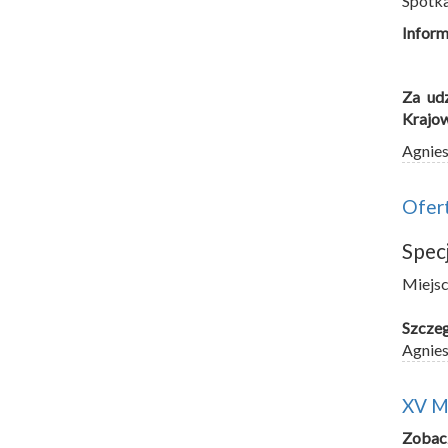
Spotka
Inform
Za ud
Krajow
Agnie
Ofer
Spec
Miejsc
Szczeg
Agnie
XV Mi
Zobacz