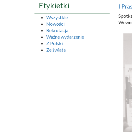
Etykietki
I Pra
Spotk
Wszystkie
Wewnęt
Nowości
Rekrutacja
Ważne wydarzenie
Z Polski
Ze świata