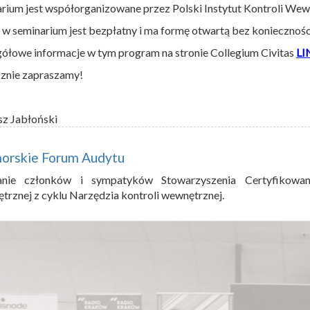
rium jest współorganizowane przez Polski Instytut Kontroli Wew
 w seminarium jest bezpłatny i ma formę otwartą bez konieczności 
ółowe informacje w tym program na stronie Collegium Civitas
LI
znie zapraszamy!
sz Jabłoński
morskie Forum Audytu
anie członków i sympatyków Stowarzyszenia Certyfikowan
rznej z cyklu Narzędzia kontroli wewnętrznej.