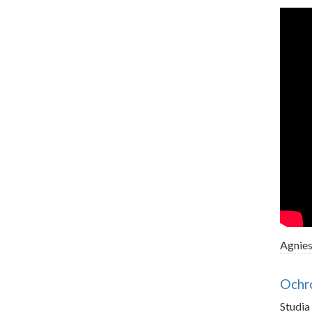
Agnie
Ochro
Studi