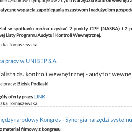
nie członków i sympatyków z cyklu
Narzędzia kontroli wewnętrz
atyczne wsparcia zapobiegania oszustwom i nadużyciom gospo
ział w spotkaniu można uzyskać 2 punkty CPE (NASBA) i 2 p
ej Listy Programu Audytu i Kontroli Wewnętrznej.
szka Tomaszewska
ta pracy w UNIBEP S.A.
jalista ds. kontroli wewnętrznej - audytor wewn
e pracy:
Bielsk Podlaski
óły oferty pracy
LINK
szka Tomaszewska
ędzynarodowy Kongres - Synergia narzędzi systemu
 materiał filmowy z kongresu