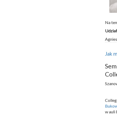
Na te
Udział
Agnie
Jak m
Sem
Coll
Szano
Colle
Bukow
w auli