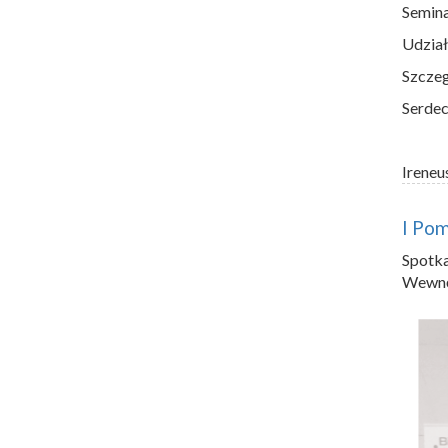
Semina
Udział
Szczeg
Serdec
Ireneu
I Po
Spotk
Wewnęt