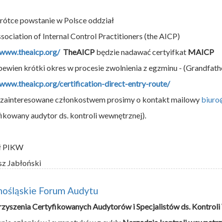
rótce powstanie w Polsce oddział
sociation of Internal Control Practitioners (the AICP)
/www.theaicp.org/
TheAICP
będzie nadawać certyifkat
MAICP
pewien krótki okres w procesie zwolnienia z egzminu - (Grandfat
/www.theaicp.org/certification-direct-entry-route/
zainteresowane członkostwem prosimy o kontakt mailowy
biuro
fikowany audytor ds. kontroli wewnętrznej).
ł PIKW
sz Jabłoński
nośląskie Forum Audytu
zyszenia Certyfikowanych Audytorów i Specjalistów ds. Kontrol