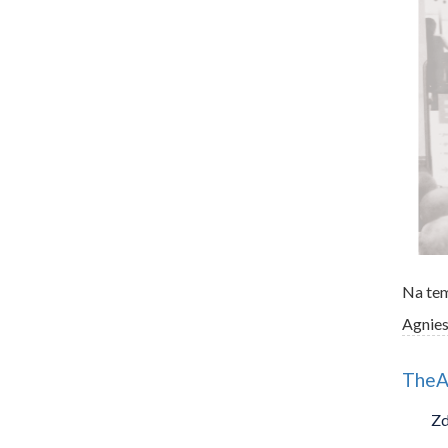
Na te
Agnie
TheAI
Zd