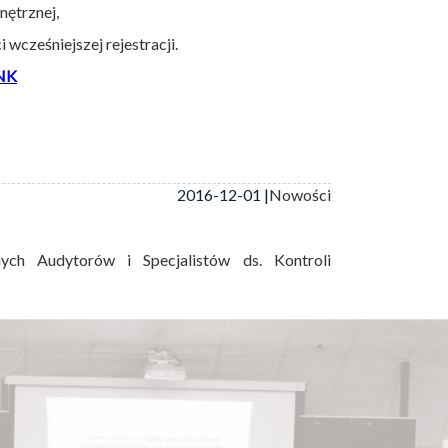
nętrznej,
wcześniejszej rejestracji.
NK
2016-12-01 |
Nowości
ych Audytorów i Specjalistów ds. Kontroli