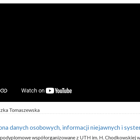
szka Tomaszewska
na danych osobowych, informacji niejawnych i syst
a podyplomowe współorganizowane z UTH im. H. Chodkowskiej 