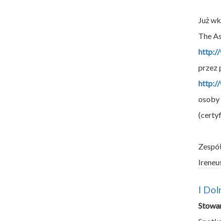
Już wk
The As
http:/
przez 
http:/
osoby 
(certy
Zespó
Ireneu
I Dol
Stowar