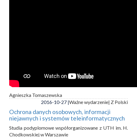
Agnieszka Tomaszewska
2016-10-27 |
Ważne wydarzenie
| Z Polski
Ochrona danych osobowych, informacji
niejawnych i systemów teleinformatycznych
Studia podyplomowe współorganizowane z UTH im. H.
Chodkowskiej w Warszawie