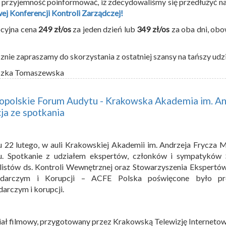
rzyjemność poinformować, iż zdecydowaliśmy się przedłużyć na
ej Konferencji Kontroli Zarządczej!
cyjna cena
249 zł/os
za jeden dzień lub
349 zł/os
za oba dni, ob
znie zapraszamy do skorzystania z ostatniej szansy na tańszy udz
szka Tomaszewska
opolskie Forum Audytu - Krakowska Akademia im. A
ja ze spotkania
 22 lutego, w auli Krakowskiej Akademii im. Andrzeja Frycza
u. Spotkanie z udziałem ekspertów, członków i sympatyków 
listów ds. Kontroli Wewnętrznej oraz Stowarzyszenia Ekspert
darczym i Korupcji – ACFE Polska poświęcone było prob
arczym i korupcji.
ał filmowy, przygotowany przez Krakowską Telewizję Interneto