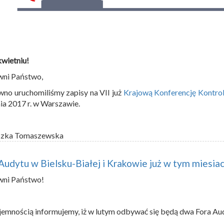
kwietniu!
wni Państwo,
no uruchomiliśmy zapisy na VII już
Krajową Konferencję Kontrol
ia 2017 r. w Warszawie.
szka Tomaszewska
Audytu w Bielsku-Białej i Krakowie już w tym miesia
wni Państwo!
jemnością informujemy, iż w lutym odbywać się będą dwa Fora Au