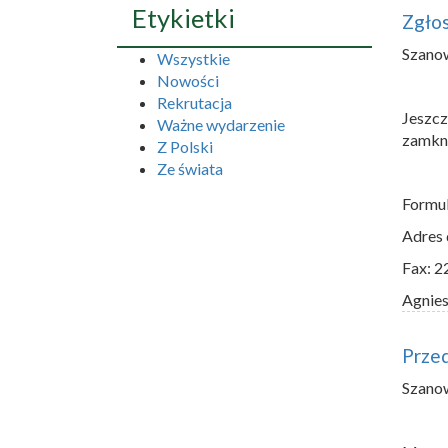
Etykietki
Zgłos
Szano
Wszystkie
Nowości
Rekrutacja
Jeszc
Ważne wydarzenie
zamkn
Z Polski
Ze świata
Formu
Adres 
Fax: 2
Agnie
Przed
Szano