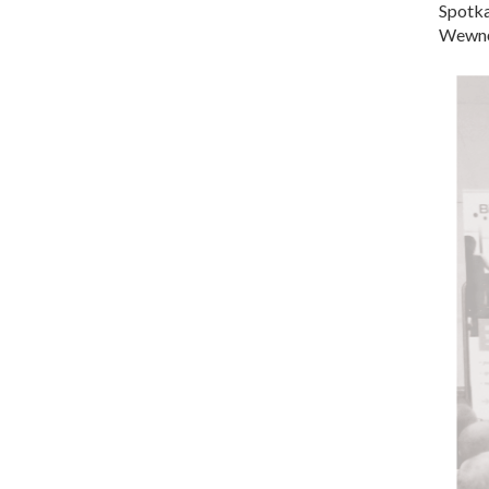
Spotk
Wewnęt