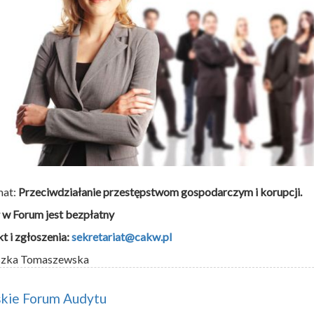
mat:
Przeciwdziałanie przestępstwom gospodarczym i korupcji.
 w Forum jest bezpłatny
t i zgłoszenia:
sekretariat@cakw.pl
szka Tomaszewska
skie Forum Audytu