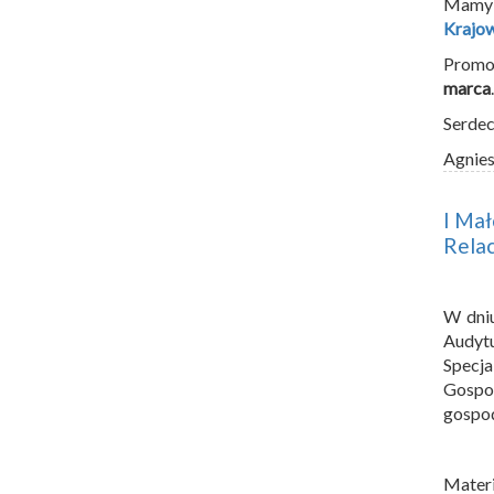
Mamy p
Krajow
Promo
marca
.
Serdec
Agnie
I Mał
Relac
W dniu
Audyt
Specja
Gospo
gospod
Materi