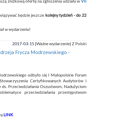
szą zniżkową ofertę na zgłoszenia udziału w
VII
owiązywać będzie jeszcze
kolejny tydzień - do 22
iał w wydarzeniu!
2017-03-15 |
Ważne wydarzenie
| Z Polski
ndrzeja Frycza Modrzewskiego -
 Modrzewskiego odbyło się I Małopolskie Forum
Stowarzyszenia Certyfikowanych Audytorów i
ów ds. Przeciwdziałania Oszustwom, Nadużyciom
lematyce przeciwdziałania przestępstwom
wą
LINK