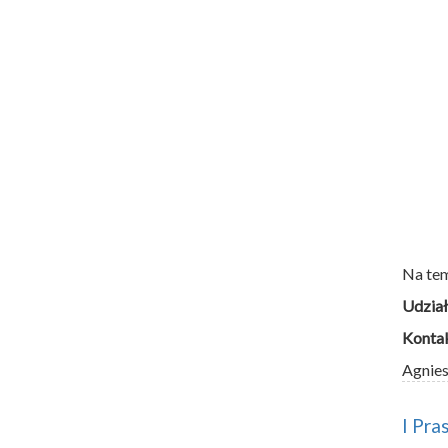
Na te
Udział
Kontak
Agnie
I Pra