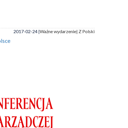
2017-02-24 |
Ważne wydarzenie
| Z Polski
olsce