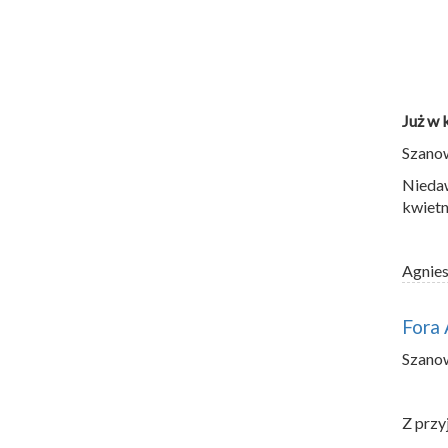
Już w 
Szano
Niedaw
kwietn
Agnie
Fora 
Szano
Z przy