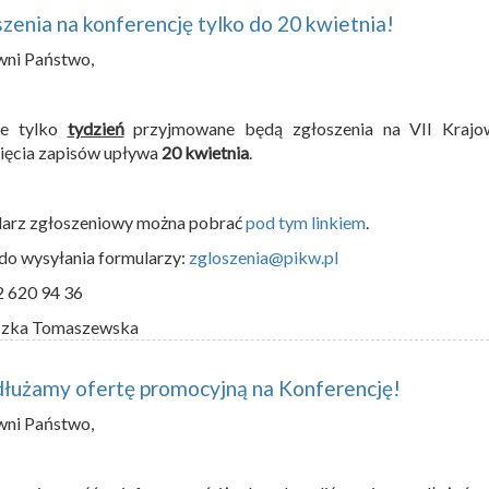
zenia na konferencję tylko do 20 kwietnia!
wni Państwo,
ze tylko
tydzień
przyjmowane będą zgłoszenia na VII Krajow
ięcia zapisów upływa
20 kwietnia
.
larz zgłoszeniowy można pobrać
pod tym linkiem
.
do wysyłania formularzy:
zgloszenia@pikw.pl
2 620 94 36
szka Tomaszewska
łużamy ofertę promocyjną na Konferencję!
wni Państwo,