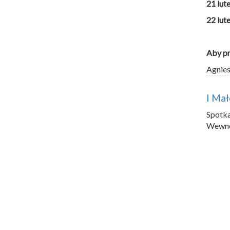
21 lut
22 lut
Aby pr
Agnie
I Ma
Spotk
Wewnęt