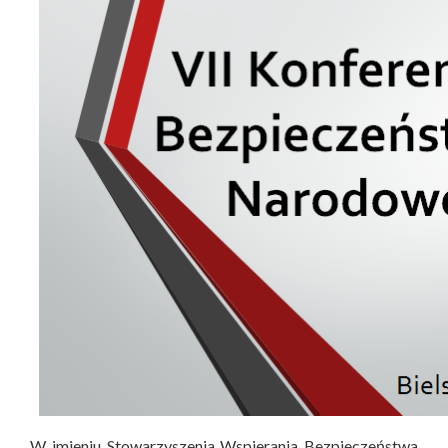
W imieniu Stowarzyszenia Wspierania Bezpieczeństwa