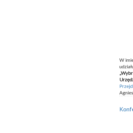
W imie
udział
„Wybr
Urzędz
Przejd
Agnie
Konfe