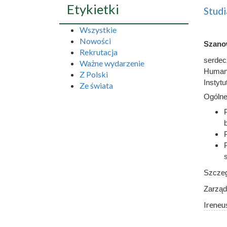
Etykietki
Stud
Wszystkie
Nowości
Szano
Rekrutacja
serdec
Ważne wydarzenie
Humani
Z Polski
Instyt
Ze świata
Ogólne
Szczeg
Zarzą
Ireneu