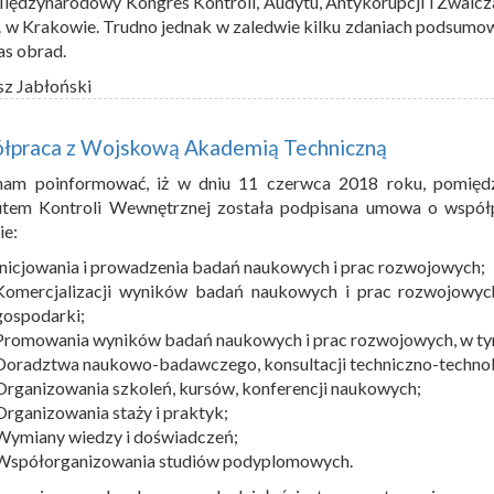
iędzynarodowy Kongres Kontroli, Audytu, Antykorupcji i Zwalcz
. w Krakowie. Trudno jednak w zaledwie kilku zdaniach podsumo
s obrad.
sz Jabłoński
łpraca z Wojskową Akademią Techniczną
nam poinformować, iż w dniu 11 czerwca 2018 roku, pomięd
tutem Kontroli Wewnętrznej została podpisana umowa o współ
ie:
Inicjowania i prowadzenia badań naukowych i prac rozwojowych;
Komercjalizacji wyników badań naukowych i prac rozwojowyc
gospodarki;
Promowania wyników badań naukowych i prac rozwojowych, w ty
Doradztwa naukowo-badawczego, konsultacji techniczno-technolo
Organizowania szkoleń, kursów, konferencji naukowych;
Organizowania staży i praktyk;
Wymiany wiedzy i doświadczeń;
Współorganizowania studiów podyplomowych.