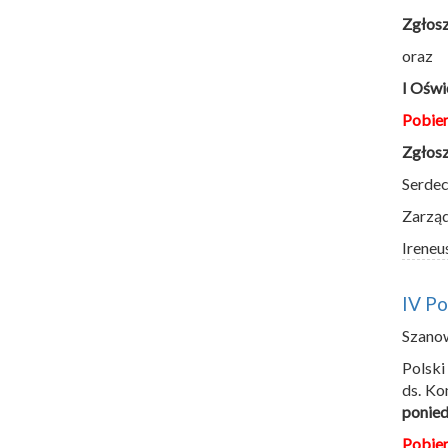
Zgłosz
oraz
I Oświ
Pobie
Zgłosz
Serdec
Zarzą
Ireneu
IV P
Szano
Polski
ds. Ko
ponied
Pobie