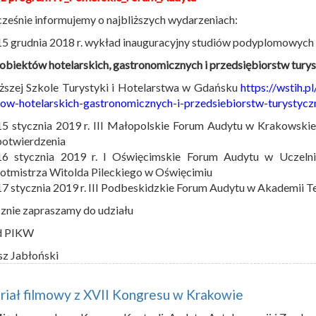
ześnie informujemy o najbliższych wydarzeniach:
15 grudnia 2018 r. wykład inauguracyjny studiów podyplomowych
obiektów hotelarskich, gastronomicznych i przedsiębiorstw tury
szej Szkole Turystyki i Hotelarstwa w Gdańsku
https://wstih.
ow-hotelarskich-gastronomicznych-i-przedsiebiorstw-turystycz
15 stycznia 2019 r. III Małopolskie Forum Audytu w Krakowski
potwierdzenia
16 stycznia 2019 r. I Oświęcimskie Forum Audytu w Uczeln
rotmistrza Witolda Pileckiego w Oświęcimiu
17 stycznia 2019 r. III Podbeskidzkie Forum Audytu w Akademii T
znie zapraszamy do udziału
d PIKW
sz Jabłoński
iał filmowy z XVII Kongresu w Krakowie