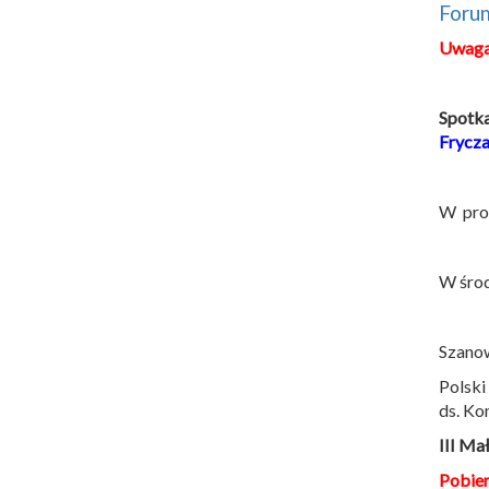
Foru
Uwaga
Spotka
Frycz
W prog
W środ
Szano
Polski
ds. Ko
III Ma
Pobie