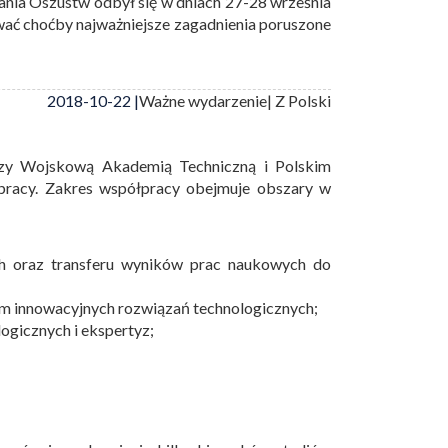
ania Oszustw odbył się w dniach 27-28 września
wać choćby najważniejsze zagadnienia poruszone
2018-10-22 |
Ważne wydarzenie
| Z Polski
zy Wojskową Akademią Techniczną i Polskim
pracy. Zakres współpracy obejmuje obszary w
h oraz transferu wyników prac naukowych do
m innowacyjnych rozwiązań technologicznych;
gicznych i ekspertyz;