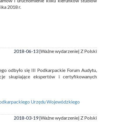
ramów i uruchomienie kilku kierunków studiów
ika 2018 r.
2018-06-13 |
Ważne wydarzenie
| Z Polski
go odbyło się III Podkarpackie Forum Audytu,
cje skupiające ekspertów i certyfikowanych
Podkarpackiego Urzędu Wojewódzkiego
2018-03-19 |
Ważne wydarzenie
| Z Polski