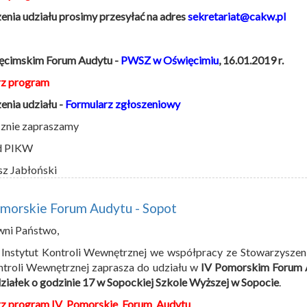
enia udziału prosimy przesyłać na adres
sekretariat@cakw.pl
ęcimskim Forum Audytu -
PWSZ w Oświęcimiu
, 16.01.2019 r.
rz program
enia udziału -
Formularz zgłoszeniowy
znie zapraszamy
d PIKW
sz Jabłoński
omorskie Forum Audytu - Sopot
wni Państwo,
 Instytut Kontroli Wewnętrznej we współpracy ze Stowarzysze
ntroli Wewnętrznej zaprasza do udziału w
IV Pomorskim Forum 
ziałek o godzinie 17 w Sopockiej Szkole Wyższej w Sopocie
.
rz program IV_Pomorskie_Forum_Audytu