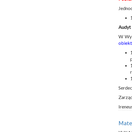
Jednoc
Audyt 
W Wyż
obiekt
Serdec
Zarzą
Ireneu
Mater