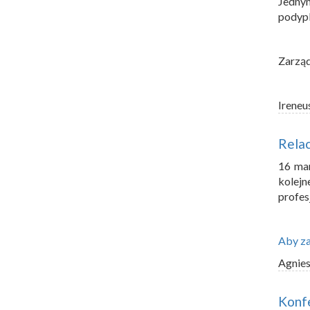
Jednym
podypl
Zarzą
Ireneu
Relac
16 mar
kolej
profes
Aby za
Agnie
Konfe