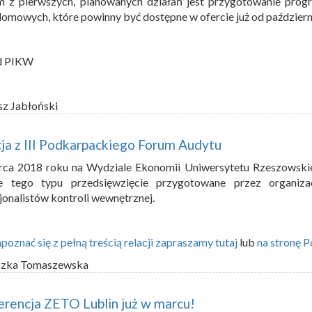
 z pierwszych, planowanych działań jest przygotowanie prog
omowych, które powinny być dostępne w ofercie już od październ
d PIKW
sz Jabłoński
ja z III Podkarpackiego Forum Audytu
ca 2018 roku na Wydziale Ekonomii Uniwersytetu Rzeszowskie
ne tego typu przedsięwzięcie przygotowane przez organiza
jonalistów kontroli wewnętrznej.
poznać się z pełną treścią relacji zapraszamy tutaj
lub
na stronę 
szka Tomaszewska
rencja ZETO Lublin już w marcu!