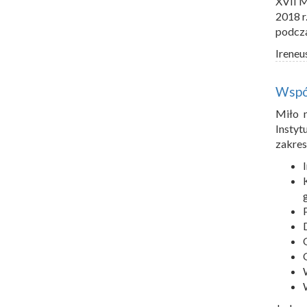
XVII M
2018 r
podcza
Ireneu
Wspó
Miło 
Insty
zakres