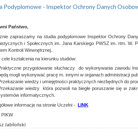
ia Podyplomowe - Inspektor Ochrony Danych Osobo
wni Państwo,
znie zapraszamy na studia podyplomowe Inspektor Ochrony Dan
stycznych i Społecznych im. Jana Karskiego PWSZ im. rtm. W. P
utem Kontroli Wewnętrznej.
 cele kształcenia na kierunku studiów:
Praktyczne przygotowanie słuchaczy do wykonywania zawodu In
będą mogli wykonywać pracę m. innymi w organach administracji publ
Przekazanie wiedzy i umiejętności praktycznych niezbędnych do pro
Przekazanie wiedzy która pozwoli na biegłe poruszanie się w zak
systemów informatycznych.
ółowe informacje na stronie Uczelni -
LINK
d PIKW
sz Jabłoński