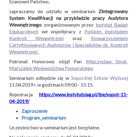
Szanowni Państwo,
zapraszamy do udziału w seminarium
Zintegrowany
System Kwalifikacji na przykładzie pracy Audytora
Wewnętrznego
zorganizowanym przez
Instytut Badań
Edukacyjnych
we współpracy z
Polskim Instytutem
Kontroli Wewnętrznej
oraz
Stowarzyszeniem
Certyfikowanych Audytorów i Specjalistów ds. Kontroli
Wewnętrznej .
Patronat Honorowy objął Pan
Mieczysław Struk
Marszałek Województwa Pomorskiego
Seminarium odbędzie się w
Sopockiej Szkole Wyższej
11.04.2019 r. w godzinach 09:00 - 15:15.
Rejestracja
https://www.instytutsiag.pl/ibe/sopot-11-
04-2019/
Zaproszenie
Program_seminarium
Uczestnictwo w seminarium jest bezpłatne.