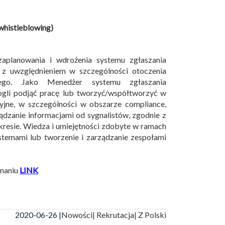
whistleblowing)
zaplanowania i wdrożenia systemu zgłaszania
 z uwzględnieniem w szczególności otoczenia
znego. Jako Menedżer systemu zgłaszania
ogli podjąć pracę lub tworzyć/współtworzyć w
jne, w szczególności w obszarze compliance,
ądzanie informacjami od sygnalistów, zgodnie z
resie. Wiedza i umiejętności zdobyte w ramach
temami lub tworzenie i zarządzanie zespołami
znaniu
LINK
2020-06-26 |
Nowości
| Rekrutacja
| Z Polski