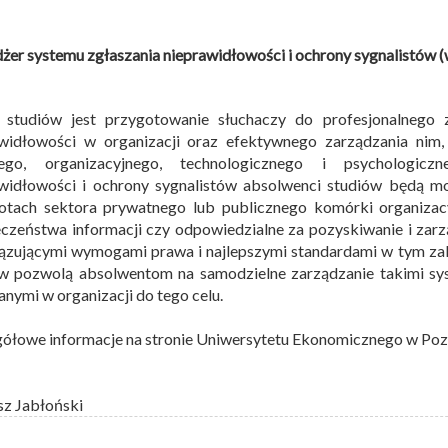
er systemu zgłaszania nieprawidłowości i ochrony sygnalistów (
 studiów jest przygotowanie słuchaczy do profesjonalnego 
awidłowości w organizacji oraz efektywnego zarządzania nim,
ego, organizacyjnego, technologicznego i psychologic
widłowości i ochrony sygnalistów absolwenci studiów będą m
otach sektora prywatnego lub publicznego komórki organizacy
czeństwa informacji czy odpowiedzialne za pozyskiwanie i zarz
zującymi wymogami prawa i najlepszymi standardami w tym zak
w pozwolą absolwentom na samodzielne zarządzanie takimi sys
nymi w organizacji do tego celu.
ółowe informacje na stronie Uniwersytetu Ekonomicznego w Po
sz Jabłoński