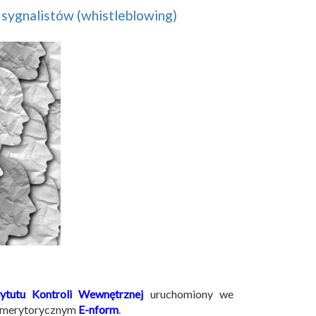
sygnalistów (whistleblowing)
tytutu Kontroli Wewnętrznej
uruchomiony we
u merytorycznym
E-nform
.