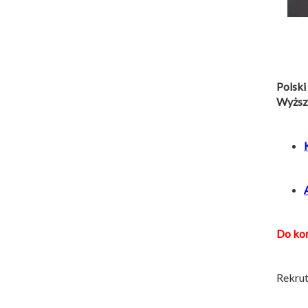
Polski
Wyższ
Do koń
Rekrut