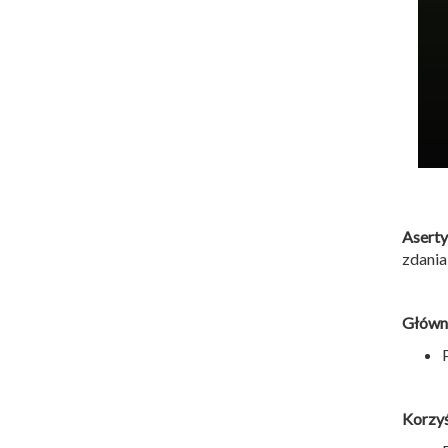
Aserty
zdania
Główny
Korzyś