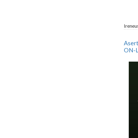
Ireneu
Asert
ON-LI