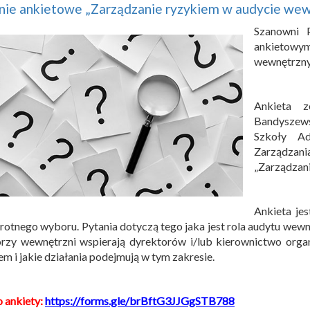
nie ankietowe „Zarządzanie ryzykiem w audycie we
Szanowni 
ankietow
wewnętrzny
Ankieta z
Bandyszews
Szkoły Ad
Zarządzani
„Zarządzan
Ankieta jes
rotnego wyboru. Pytania dotyczą tego jaka jest rola audytu wew
rzy wewnętrzni wspierają dyrektorów i/lub kierownictwo orga
em i jakie działania podejmują w tym zakresie.
o ankiety:
https://forms.gle/brBftG3JJGgSTB788