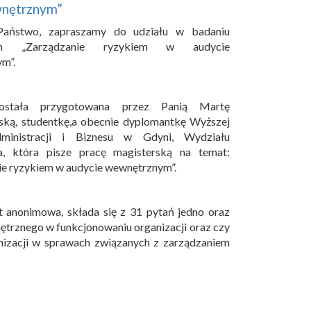
wnętrznym”
Państwo, zapraszamy do udziału w badaniu
ym „Zarządzanie ryzykiem w audycie
m”.
ostała przygotowana przez Panią Martę
ką, studentkę,a obecnie dyplomantkę Wyższej
ministracji i Biznesu w Gdyni, Wydziału
a, która pisze pracę magisterską na temat:
ie ryzykiem w audycie wewnętrznym”.
t anonimowa, składa się z 31 pytań jedno oraz
nętrznego w funkcjonowaniu organizacji oraz czy
nizacji w sprawach związanych z zarządzaniem