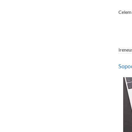
Celem 
Ireneu
Sopoc