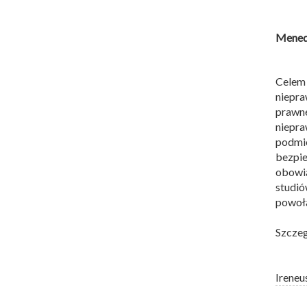
Menedż
Celem
niepr
prawn
niepra
podmi
bezpie
obowią
studió
powoła
Szczeg
Ireneu