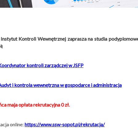
 Instytut Kontroli Wewnętrznej zaprasza na studia podyplomow
ą
Koordynator kontroli zarządczej w JSFP
Audyt i kontrola wewnętrzna w gospodarce i administracja
ca maja opłata rekrutacyjna 0 zł.
acja online:
https://www.ssw-sopot.pl/rekrutacja/