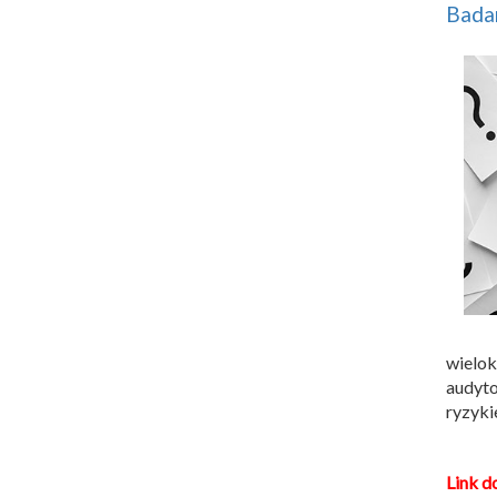
Bada
wielok
audyto
ryzyki
Link d