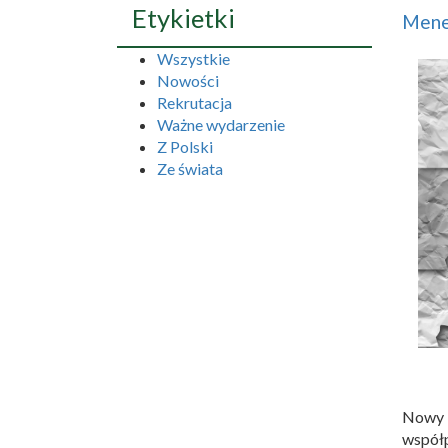
Etykietki
Mened
Wszystkie
Nowości
Rekrutacja
Ważne wydarzenie
Z Polski
Ze świata
Nowy 
współ