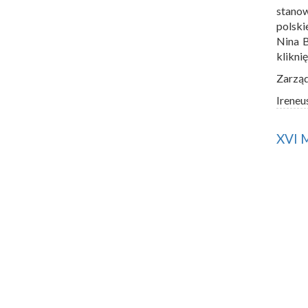
stano
polski
Nina 
klikni
Zarzą
Ireneu
XVI 