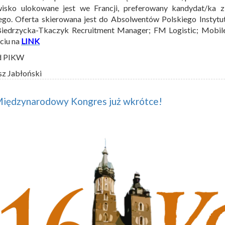
wisko ulokowane jest we Francji, preferowany kandydat/ka 
ego. Oferta skierowana jest do Absolwentów Polskiego Instytu
Biedrzycka-Tkaczyk Recruitment Manager; FM Logistic; Mobi
ęciu na
LINK
d PIKW
sz Jabłoński
Międzynarodowy Kongres już wkrótce!