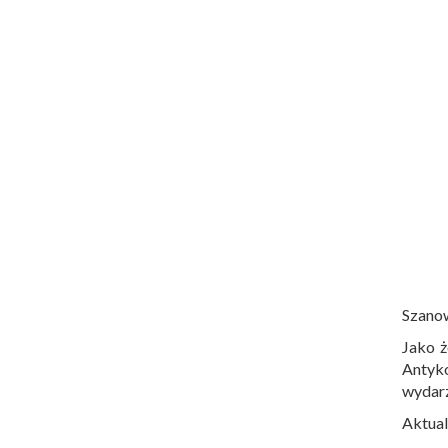
Szano
Jako ż
Antyko
wydar
Aktual