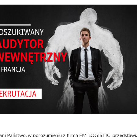
ni Państwo, w porozumieniu z firmą FM LOGISTIC, przedstawi