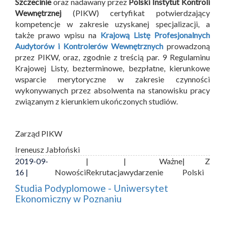
Szczecinie
oraz nadawany przez
Polski Instytut Kontroli
Wewnętrznej
(PIKW) certyfikat potwierdzający
kompetencje w zakresie uzyskanej specjalizacji, a
także prawo wpisu na
Krajową Listę Profesjonalnych
Audytorów i Kontrolerów Wewnętrznych
prowadzoną
przez PIKW, oraz, zgodnie z treścią par. 9 Regulaminu
Krajowej Listy, bezterminowe, bezpłatne, kierunkowe
wsparcie merytoryczne w zakresie czynności
wykonywanych przez absolwenta na stanowisku pracy
związanym z kierunkiem ukończonych studiów.
Zarząd PIKW
Ireneusz Jabłoński
2019-09-
|
| Ważne
| Z
16 |
Nowości
Rekrutacja
wydarzenie
Polski
Studia Podyplomowe - Uniwersytet
Ekonomiczny w Poznaniu