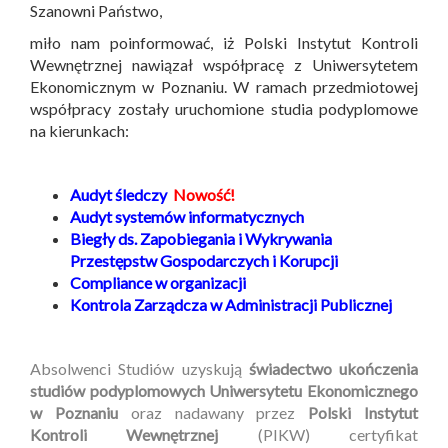
Szanowni Państwo,
miło nam poinformować, iż Polski Instytut Kontroli
Wewnętrznej nawiązał współpracę z Uniwersytetem
Ekonomicznym w Poznaniu. W ramach przedmiotowej
współpracy zostały uruchomione studia podyplomowe
na kierunkach:
Audyt śledczy
Nowość!
Audyt systemów informatycznych
Biegły ds. Zapobiegania i Wykrywania
Przestępstw Gospodarczych i Korupcji
Compliance w organizacji
Kontrola Zarządcza w Administracji Publicznej
Absolwenci Studiów uzyskują
świadectwo ukończenia
studiów podyplomowych Uniwersytetu Ekonomicznego
w Poznaniu
oraz nadawany przez
Polski Instytut
Kontroli Wewnętrznej
(PIKW) certyfikat