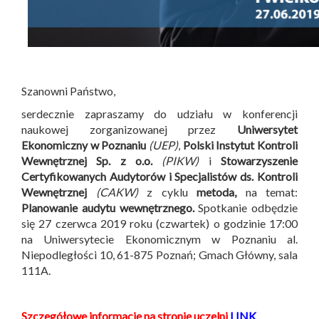
Szanowni Państwo,
serdecznie zapraszamy do udziału w konferencji
naukowej zorganizowanej przez
Uniwersytet
Ekonomiczny w Poznaniu
(UEP)
,
Polski Instytut Kontroli
Wewnętrznej Sp. z o.o.
(PIKW)
i
Stowarzyszenie
Certyfikowanych Audytorów i Specjalistów ds. Kontroli
Wewnętrznej
(CAKW)
z cyklu
metoda,
na temat:
Planowanie audytu wewnętrznego.
Spotkanie odbędzie
się 27 czerwca 2019 roku (czwartek) o godzinie 17:00
na Uniwersytecie Ekonomicznym w Poznaniu al.
Niepodległości 10, 61-875 Poznań; Gmach Główny, sala
111A.
Szczegółowe informacje na stronie uczelni
LINK