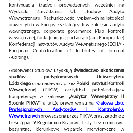
kontynuacją tradycji prowadzonych wcześniej na
Wydziale Zarządzania UŁ studiów Audytu
Wewnętrznego i Rachunkowości, wpisanych na listę sieci
uniwersytetów Europy kształcących w zakresie audytu
wewnętrznego, corporate governance i/lub kontroli
wewnętrznej, funkcjonującą pod auspicjami Europejskiej
Konfederacji Instytutów Audytu Wewnętrznego (ECIIA -
European Confederation of Institutes of Internal
Auditing).
Absolwenci Studiów uzyskują
świadectwo ukończenia
studiów podyplomowych Uniwersytetu
Łódzkiego
oraz nadawany przez
Polski Instytut Kontroli
Wewnętrznej
(PIKW) certyfikat potwierdzający
kompetencje w zakresie
„Audytor Wewnętrzny II
Stopnia PIKW”
, a także prawo wpisu na
Krajową Listę
Profesjonalnych Audytorów i Kontrolerów
Wewnętrznych
prowadzoną przez PIKW, oraz, zgodnie z
treścią par. 9 Regulaminu Krajowej Listy, bezterminowe,
bezpłatne, kierunkowe wsparcie merytoryczne w