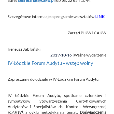
adres
sekretariat@cakw.pl
lub tel. 22 654 10 44.
Szczegółowe informacje o programie warsztatów
LINK
Zarząd PIKW i CAKW
Ireneusz Jabłoński
2019-10-16 |
Ważne wydarzenie
IV Łódzkie Forum Audytu - wstęp wolny
Zapraszamy do udziału w IV Łódzkim Forum Audytu.
IV Łódzkie Forum Audytu, spotkanie członków i
sympatyków Stowarzyszenia Certyfikowanych
Audytorów i Specjalistów ds. Kontroli Wewnętrznej
(CAKW)
, z cyklu metodyka na temat:
Doświadczenia