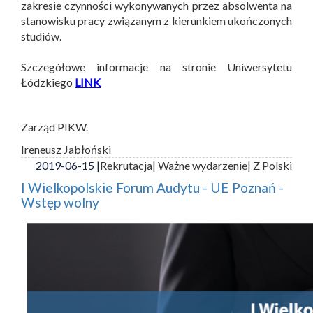
zakresie czynności wykonywanych przez absolwenta na
stanowisku pracy związanym z kierunkiem ukończonych
studiów.
Szczegółowe informacje na stronie Uniwersytetu
Łódzkiego
LINK
Zarząd PIKW.
Ireneusz Jabłoński
2019-06-15 |
Rekrutacja
| Ważne wydarzenie
| Z Polski
I Wielkopolskie Forum Audytu - UE Poznań -
Wstęp wolny