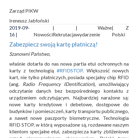
Zarząd PIKW
Ireneusz Jabłoński
2019-09-
|
| Ważne
| Z
16 |
Nowości
Rekrutacja
wydarzenie
Polski
Zabezpiecz swoją kartę płatniczą!
Szanowni Państwo
,
właśnie dotarła do nas nowa partia etui ochronnych na
karty z technologią
#RFIDSTOP
. Większość nowych
kart, nie tylko płatniczych, posiada specjalny chip RFID
(ang.
Radio Frequency IDentification
), umożliwiający
odczytanie danych bez bezpośredniego kontaktu z
urządzeniem odczytującym. Najbardziej narażone są:
nowe karty kredytowe i debetowe, dostępowe do
budynków i pomieszczeń, karty transportu publicznego,
a nawet nowe paszporty biometryczne. Technologia
RFID STOP, w którą wyposażone są, rozdawane naszym
klientom specjalne etui, zabezpiecza karty zbliżeniowe