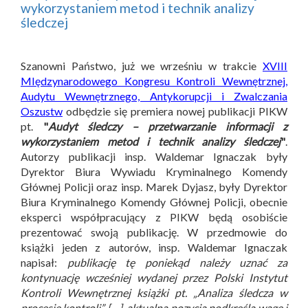
wykorzystaniem metod i technik analizy
śledczej
Szanowni Państwo, już we wrześniu w trakcie
XVIII
MIędzynarodowego Kongresu Kontroli Wewnętrznej,
Audytu Wewnętrznego, Antykorupcji i Zwalczania
Oszustw
odbędzie się premiera nowej publikacji PIKW
pt.
"
Audyt śledczy – przetwarzanie informacji z
wykorzystaniem metod i technik analizy śledczej
"
.
Autorzy publikacji insp. Waldemar Ignaczak były
Dyrektor Biura Wywiadu Kryminalnego Komendy
Głównej Policji oraz insp. Marek Dyjasz, były Dyrektor
Biura Kryminalnego Komendy Głównej Policji, obecnie
eksperci współpracujący z PIKW będą osobiście
prezentować swoją publikację. W przedmowie do
książki jeden z autorów, insp. Waldemar Ignaczak
napisał:
publikację tę poniekąd należy uznać za
kontynuację wcześniej wydanej przez Polski Instytut
Kontroli Wewnętrznej książki pt. „Analiza śledcza w
procesie kontroli” […], aktualna pozycja podkreśla wagę i