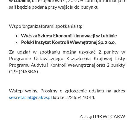
w Lublinie
, ul. Projektowa 4, 20-209 Lublin, informacja o
sali będzie podana przy wejściu do budynku.
Współorganizatorami spotkania są:
Wyższa Szkoła Ekonomii i Innowacji w Lublinie
Polski Instytut Kontroli Wewnętrznej Sp. z o.o.
Za udział w spotkaniu można uzyskać 2 punkty w
Programie Ustawicznego Kształcenia Krajowej Listy
Programu Audytu i Kontroli Wewnętrznej oraz 2 punkty
CPE (NASBA).
Wstęp wolny. Prosimy o zgłoszenie udziału na adres
sekretariat@cakw.pl
lub tel. 22 654 10 44.
Zarząd PIKW i CAKW