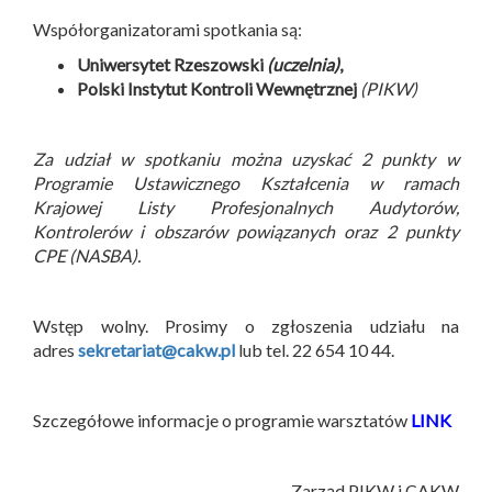
Współorganizatorami spotkania są:
Uniwersytet Rzeszowski
(uczelnia)
,
Polski Instytut Kontroli Wewnętrznej
(PIKW)
Za udział w spotkaniu można uzyskać 2 punkty w
Programie Ustawicznego Kształcenia w ramach
Krajowej Listy Profesjonalnych Audytorów,
Kontrolerów i obszarów powiązanych oraz 2 punkty
CPE (NASBA).
Wstęp wolny. Prosimy o zgłoszenia udziału na
adres
sekretariat@cakw.pl
lub tel. 22 654 10 44.
Szczegółowe informacje o programie warsztatów
LINK
Zarząd PIKW i CAKW