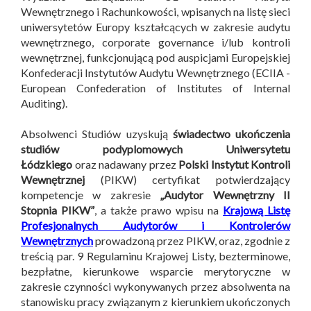
Wewnętrznego i Rachunkowości, wpisanych na listę sieci
uniwersytetów Europy kształcących w zakresie audytu
wewnętrznego, corporate governance i/lub kontroli
wewnętrznej, funkcjonującą pod auspicjami Europejskiej
Konfederacji Instytutów Audytu Wewnętrznego (ECIIA -
European Confederation of Institutes of Internal
Auditing).
Absolwenci Studiów uzyskują
świadectwo ukończenia
studiów podyplomowych Uniwersytetu
Łódzkiego
oraz nadawany przez
Polski Instytut Kontroli
Wewnętrznej
(PIKW) certyfikat potwierdzający
kompetencje w zakresie
„Audytor Wewnętrzny II
Stopnia PIKW”
, a także prawo wpisu na
Krajową Listę
Profesjonalnych Audytorów i Kontrolerów
Wewnętrznych
prowadzoną przez PIKW, oraz, zgodnie z
treścią par. 9 Regulaminu Krajowej Listy, bezterminowe,
bezpłatne, kierunkowe wsparcie merytoryczne w
zakresie czynności wykonywanych przez absolwenta na
stanowisku pracy związanym z kierunkiem ukończonych