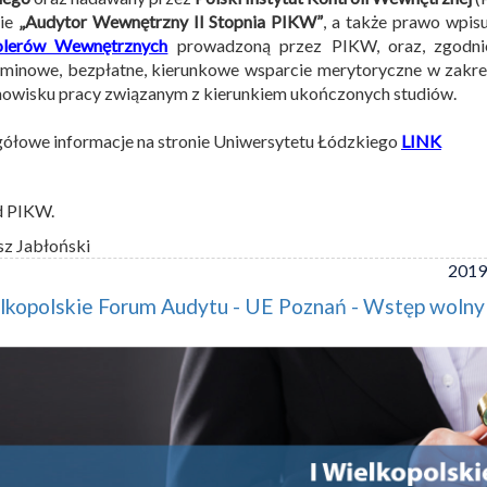
sie
„Audytor Wewnętrzny II Stopnia PIKW”
, a także prawo wpis
olerów Wewnętrznych
prowadzoną przez PIKW, oraz, zgodnie 
minowe, bezpłatne, kierunkowe wsparcie merytoryczne w zakr
nowisku pracy związanym z kierunkiem ukończonych studiów.
ółowe informacje na stronie Uniwersytetu Łódzkiego
LINK
d PIKW.
sz Jabłoński
2019
lkopolskie Forum Audytu - UE Poznań - Wstęp wolny