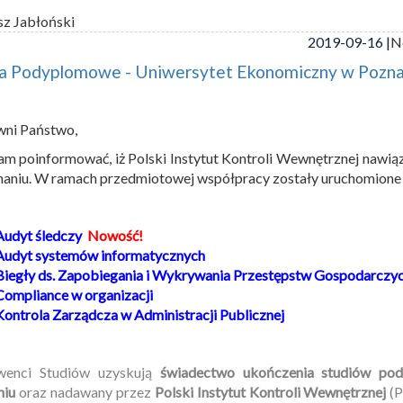
sz Jabłoński
2019-09-16 |
N
ia Podyplomowe - Uniwersytet Ekonomiczny w Pozna
wni Państwo,
am poinformować, iż Polski Instytut Kontroli Wewnętrznej naw
aniu. W ramach przedmiotowej współpracy zostały uruchomione 
Audyt śledczy
Nowość!
Audyt systemów informatycznych
Biegły ds. Zapobiegania i Wykrywania Przestępstw Gospodarczych
Compliance w organizacji
Kontrola Zarządcza w Administracji Publicznej
wenci Studiów uzyskują
świadectwo ukończenia studiów po
niu
oraz nadawany przez
Polski Instytut Kontroli Wewnętrznej
(P