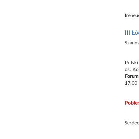
Ireneu
III Ł
Szano
Polski
ds. K
Forum
17:00
Pobie
Serdec