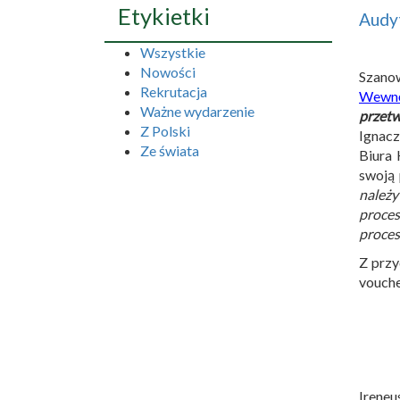
Etykietki
Audyt
Wszystkie
Nowości
Szano
Rekrutacja
Wewnęt
Ważne wydarzenie
przetw
Z Polski
Ignacz
Ze świata
Biura 
swoją 
należy
proces
proces
Z przy
vouche
Ireneu