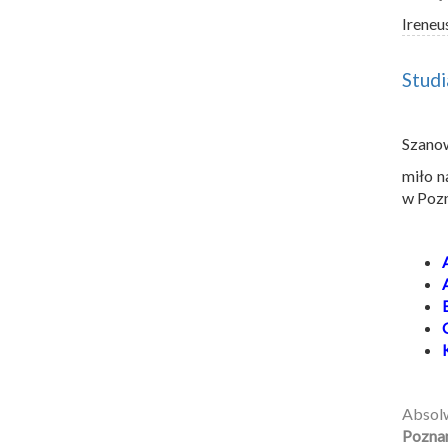
Ireneu
Stud
Szano
miło n
w Pozn
Absol
Pozna