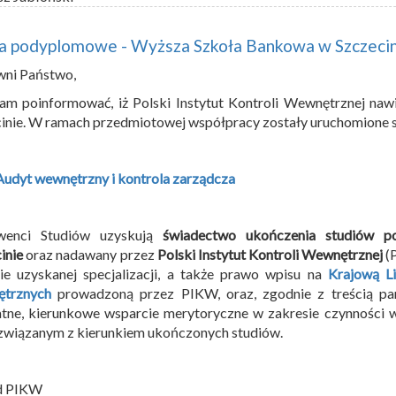
ia podyplomowe - Wyższa Szkoła Bankowa w Szczeci
wni Państwo,
am poinformować, iż Polski Instytut Kontroli Wewnętrznej n
inie. W ramach przedmiotowej współpracy zostały uruchomione 
Audyt wewnętrzny i kontrola zarządcza
wenci Studiów uzyskują
świadectwo ukończenia studiów 
inie
oraz nadawany przez
Polski Instytut Kontroli Wewnętrznej
(
ie uzyskanej specjalizacji, a także prawo wpisu na
Krajową Li
trznych
prowadzoną przez PIKW, oraz, zgodnie z treścią par
tne, kierunkowe wsparcie merytoryczne w zakresie czynności
związanym z kierunkiem ukończonych studiów.
d PIKW