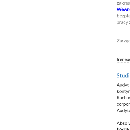
zakres
Wewnę
bezpła
pracy 
Zarzą
Ireneu
Stud
Audyt
konty
Rachu
corpor
Audytu
Abso
Łódzk