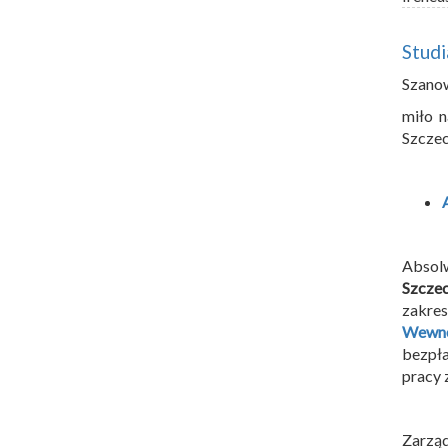
Stud
Szano
miło n
Szczec
Absol
Szczec
zakres
Wewnę
bezpła
pracy 
Zarzą