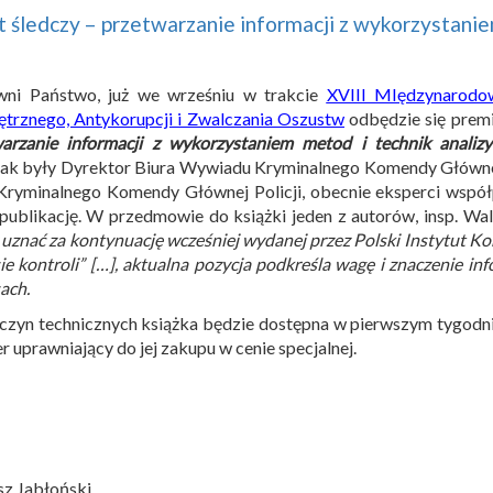
 śledczy – przetwarzanie informacji z wykorzystaniem
wni Państwo, już we wrześniu w trakcie
XVIII MIędzynarodo
rznego, Antykorupcji i Zwalczania Oszustw
odbędzie się premi
arzanie informacji z wykorzystaniem metod i technik analizy
ak były Dyrektor Biura Wywiadu Kryminalnego Komendy Głównej P
Kryminalnego Komendy Głównej Policji, obecnie eksperci wspó
publikację. W przedmowie do książki jeden z autorów, insp. Wa
 uznać za kontynuację wcześniej wydanej przez Polski Instytut Kon
ie kontroli” […], aktualna pozycja podkreśla wagę i znaczenie in
ach.
czyn technicznych książka będzie dostępna w pierwszym tygodni
r uprawniający do jej zakupu w cenie specjalnej.
sz Jabłoński