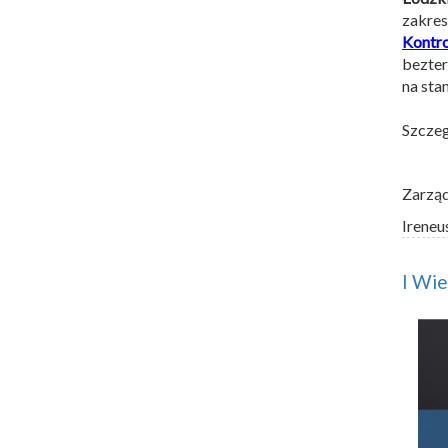
zakre
Kontr
bezter
na sta
Szczeg
Zarzą
Ireneu
I Wie