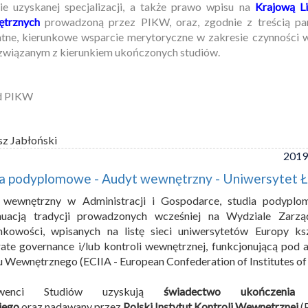
ie uzyskanej specjalizacji, a także prawo wpisu na
Krajową Li
trznych
prowadzoną przez PIKW, oraz, zgodnie z treścią par
tne, kierunkowe wsparcie merytoryczne w zakresie czynności
związanym z kierunkiem ukończonych studiów.
d PIKW
sz Jabłoński
2019
ia podyplomowe - Audyt wewnętrzny - Uniwersytet Ł
 wewnętrzny w Administracji i Gospodarce, studia podyplo
nuacją tradycji prowadzonych wcześniej na Wydziale Zar
nkowości, wpisanych na listę sieci uniwersytetów Europy k
ate governance i/lub kontroli wewnętrznej, funkcjonującą pod a
 Wewnętrznego (ECIIA - European Confederation of Institutes of I
lwenci Studiów uzyskują
świadectwo ukończenia
iego
oraz nadawany przez
Polski Instytut Kontroli Wewnętrznej
(