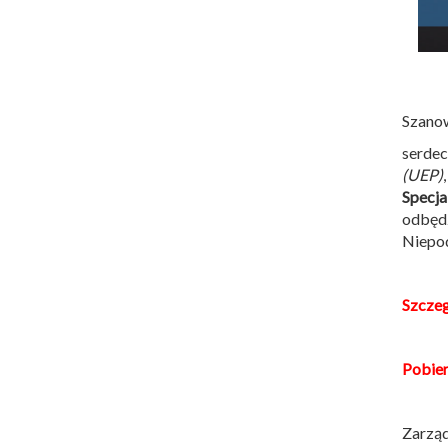
Szano
serdec
(UEP)
Specja
odbęd
Niepod
Szczeg
Pobie
Zarzą