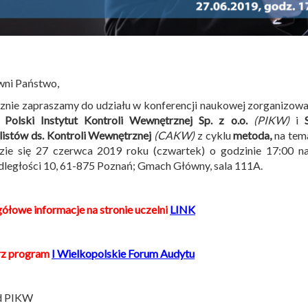
wni Państwo,
znie zapraszamy do udziału w konferencji naukowej zorganizow
,
Polski Instytut Kontroli Wewnętrznej Sp. z o.o.
(PIKW)
i
listów ds. Kontroli Wewnętrznej
(CAKW)
z cyklu
metoda,
na tem
zie się 27 czerwca 2019 roku (czwartek) o godzinie 17:00 n
ległości 10, 61-875 Poznań; Gmach Główny, sala 111A.
ółowe informacje na stronie uczelni
LINK
rz program
I Wielkopolskie Forum Audytu
d PIKW