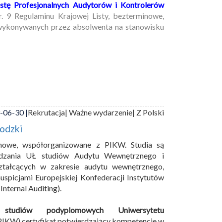
stę Profesjonalnych Audytorów i Kontrolerów
. 9 Regulaminu Krajowej Listy, bezterminowe,
 wykonywanych przez absolwenta na stanowisku
-06-30 |
Rekrutacja
| Ważne wydarzenie
| Z Polski
odzki
mowe, współorganizowane z PIKW. Studia są
ządzania UŁ studiów Audytu Wewnętrznego i
ształcących w zakresie audytu wewnętrznego,
uspicjami Europejskiej Konfederacji Instytutów
nternal Auditing).
 studiów podyplomowych Uniwersytetu
PIKW) certyfikat potwierdzający kompetencje w