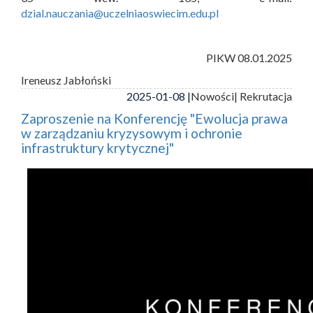
dzial.nauczania@uczelniaoswiecim.edu.pl
PIKW 08.01.2025
Ireneusz Jabłoński
2025-01-08 |
Nowości
| Rekrutacja
Zaproszenie na Konferencję "Ewolucja prawa
w zarządzaniu kryzysowym i ochronie
infrastruktury krytycznej"