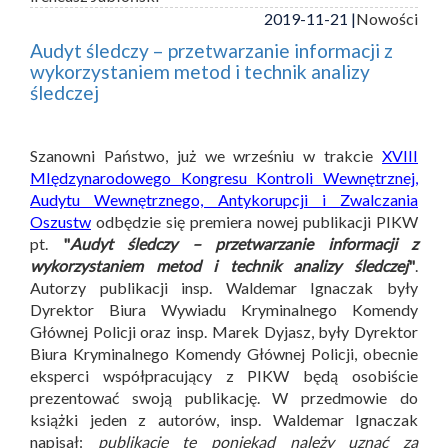
2019-11-21 |
Nowości
Audyt śledczy – przetwarzanie informacji z
wykorzystaniem metod i technik analizy
śledczej
Szanowni Państwo, już we wrześniu w trakcie
XVIII
MIędzynarodowego Kongresu Kontroli Wewnętrznej,
Audytu Wewnętrznego, Antykorupcji i Zwalczania
Oszustw
odbędzie się premiera nowej publikacji PIKW
pt.
"
Audyt śledczy – przetwarzanie informacji z
wykorzystaniem metod i technik analizy śledczej
"
.
Autorzy publikacji insp. Waldemar Ignaczak były
Dyrektor Biura Wywiadu Kryminalnego Komendy
Głównej Policji oraz insp. Marek Dyjasz, były Dyrektor
Biura Kryminalnego Komendy Głównej Policji, obecnie
eksperci współpracujący z PIKW będą osobiście
prezentować swoją publikację. W przedmowie do
książki jeden z autorów, insp. Waldemar Ignaczak
napisał:
publikację tę poniekąd należy uznać za