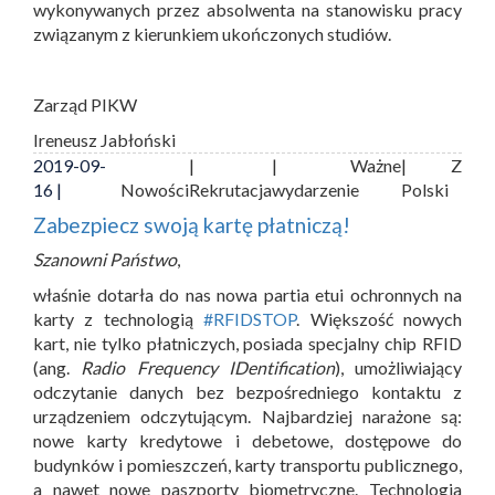
wykonywanych przez absolwenta na stanowisku pracy
związanym z kierunkiem ukończonych studiów.
Zarząd PIKW
Ireneusz Jabłoński
2019-09-
|
| Ważne
| Z
16 |
Nowości
Rekrutacja
wydarzenie
Polski
Zabezpiecz swoją kartę płatniczą!
Szanowni Państwo
,
właśnie dotarła do nas nowa partia etui ochronnych na
karty z technologią
#RFIDSTOP
. Większość nowych
kart, nie tylko płatniczych, posiada specjalny chip RFID
(ang.
Radio Frequency IDentification
), umożliwiający
odczytanie danych bez bezpośredniego kontaktu z
urządzeniem odczytującym. Najbardziej narażone są:
nowe karty kredytowe i debetowe, dostępowe do
budynków i pomieszczeń, karty transportu publicznego,
a nawet nowe paszporty biometryczne. Technologia