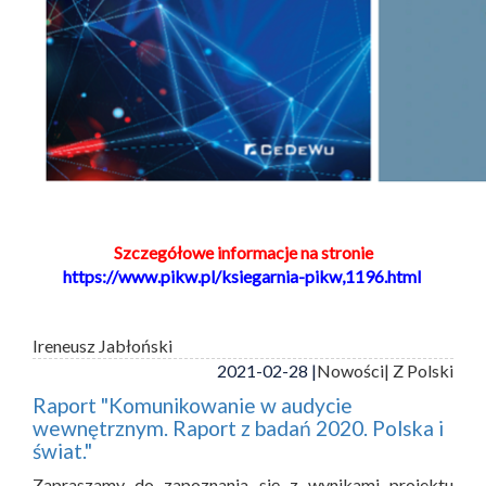
Szczegółowe informacje na stronie
https://www.pikw.pl/ksiegarnia-pikw,1196.html
Ireneusz Jabłoński
2021-02-28 |
Nowości
| Z Polski
Raport "Komunikowanie w audycie
wewnętrznym. Raport z badań 2020. Polska i
świat."
Zapraszamy do zapoznania się z wynikami projektu