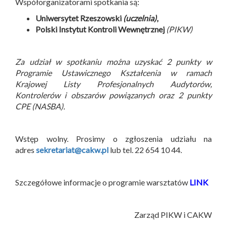
Współorganizatorami spotkania są:
Uniwersytet Rzeszowski
(uczelnia)
,
Polski Instytut Kontroli Wewnętrznej
(PIKW)
Za udział w spotkaniu można uzyskać 2 punkty w
Programie Ustawicznego Kształcenia w ramach
Krajowej Listy Profesjonalnych Audytorów,
Kontrolerów i obszarów powiązanych oraz 2 punkty
CPE (NASBA).
Wstęp wolny. Prosimy o zgłoszenia udziału na
adres
sekretariat@cakw.pl
lub tel. 22 654 10 44.
Szczegółowe informacje o programie warsztatów
LINK
Zarząd PIKW i CAKW