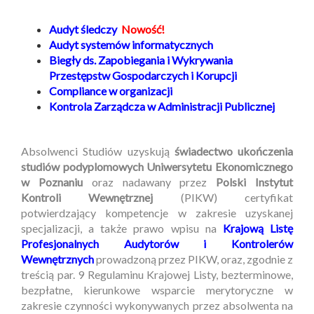
Audyt śledczy
Nowość!
Audyt systemów informatycznych
Biegły ds. Zapobiegania i Wykrywania
Przestępstw Gospodarczych i Korupcji
Compliance w organizacji
Kontrola Zarządcza w Administracji Publicznej
Absolwenci Studiów uzyskują
świadectwo ukończenia
studiów podyplomowych Uniwersytetu Ekonomicznego
w Poznaniu
oraz nadawany przez
Polski Instytut
Kontroli Wewnętrznej
(PIKW) certyfikat
potwierdzający kompetencje w zakresie uzyskanej
specjalizacji, a także prawo wpisu na
Krajową Listę
Profesjonalnych Audytorów i Kontrolerów
Wewnętrznych
prowadzoną przez PIKW, oraz, zgodnie z
treścią par. 9 Regulaminu Krajowej Listy, bezterminowe,
bezpłatne, kierunkowe wsparcie merytoryczne w
zakresie czynności wykonywanych przez absolwenta na