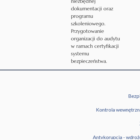
niezbędnej
dokumentacji oraz
programu
szkoleniowego.
Przygotowanie
organizacji do audytu
w ramach certyfikacji
systemu
bezpieczeństwa.
Bezpi
Kontrola wewnętrzna
Antykorupcja - wdroż