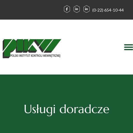
(0-22) 654-10-44
Działalność
Kontakt
Zaloguj
Forum
O nas
Blog
Usługi doradcze