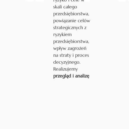
skali całego
przedsiębiorstwa,
powiązanie celów
strategicznych z
ryzykiem
przedsiębiorstwa,
wpływ zagrożeń
na straty i proces
decyzyjnego.
Realizujemy
przegląd i analizę
przyjętego
poziomu
tolerancji ryzyka,
ryzyka bieżącego
i praktyki
zarządzania.
Oferujemy także