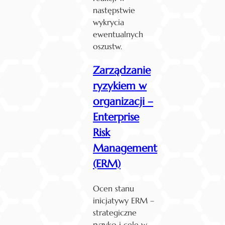
następstwie
wykrycia
ewentualnych
oszustw.
Zarządzanie
ryzykiem w
organizacji –
Enterprise
Risk
Management
(ERM)
Ocen stanu
inicjatywy ERM –
strategiczne
ryzyko i cele w