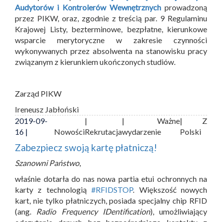
Audytorów i Kontrolerów Wewnętrznych
prowadzoną
przez PIKW, oraz, zgodnie z treścią par. 9 Regulaminu
Krajowej Listy, bezterminowe, bezpłatne, kierunkowe
wsparcie merytoryczne w zakresie czynności
wykonywanych przez absolwenta na stanowisku pracy
związanym z kierunkiem ukończonych studiów.
Zarząd PIKW
Ireneusz Jabłoński
2019-09-
|
| Ważne
| Z
16 |
Nowości
Rekrutacja
wydarzenie
Polski
Zabezpiecz swoją kartę płatniczą!
Szanowni Państwo
,
właśnie dotarła do nas nowa partia etui ochronnych na
karty z technologią
#RFIDSTOP
. Większość nowych
kart, nie tylko płatniczych, posiada specjalny chip RFID
(ang.
Radio Frequency IDentification
), umożliwiający