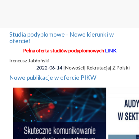
Studia podyplomowe - Nowe kierunki w
ofercie!
Pełna oferta studiów podyplomowych
LINK
Ireneusz Jabłoński
2022-06-14 |
Nowości
| Rekrutacja
| Z Polski
Nowe publikacje w ofercie PIKW