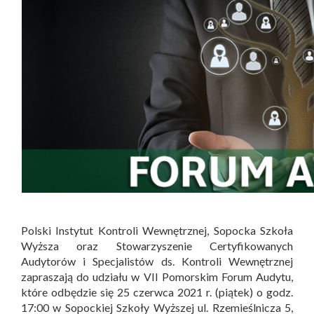
Polski Instytut Kontroli Wewnętrznej, Sopocka Szkoła
Wyższa oraz Stowarzyszenie Certyfikowanych
Audytorów i Specjalistów ds. Kontroli Wewnętrznej
zapraszają do udziału w VII Pomorskim Forum Audytu,
które odbędzie się 25 czerwca 2021 r. (piątek) o godz.
17:00 w Sopockiej Szkoły Wyższej ul. Rzemieślnicza 5,