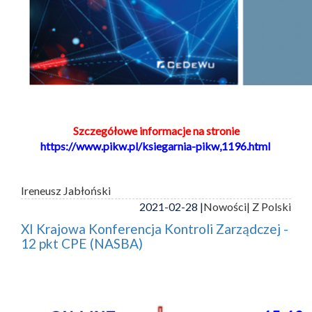
Szczegółowe informacje na stronie
https://www.pikw.pl/ksiegarnia-pikw,1196.html
Ireneusz Jabłoński
2021-02-28 |
Nowości
| Z Polski
XI Krajowa Konferencja Kontroli Zarządczej -
12 pkt CPE (NASBA)