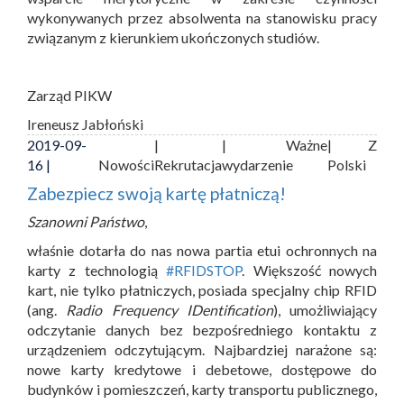
wykonywanych przez absolwenta na stanowisku pracy
związanym z kierunkiem ukończonych studiów.
Zarząd PIKW
Ireneusz Jabłoński
2019-09-
|
| Ważne
| Z
16 |
Nowości
Rekrutacja
wydarzenie
Polski
Zabezpiecz swoją kartę płatniczą!
Szanowni Państwo
,
właśnie dotarła do nas nowa partia etui ochronnych na
karty z technologią
#RFIDSTOP
. Większość nowych
kart, nie tylko płatniczych, posiada specjalny chip RFID
(ang.
Radio Frequency IDentification
), umożliwiający
odczytanie danych bez bezpośredniego kontaktu z
urządzeniem odczytującym. Najbardziej narażone są:
nowe karty kredytowe i debetowe, dostępowe do
budynków i pomieszczeń, karty transportu publicznego,