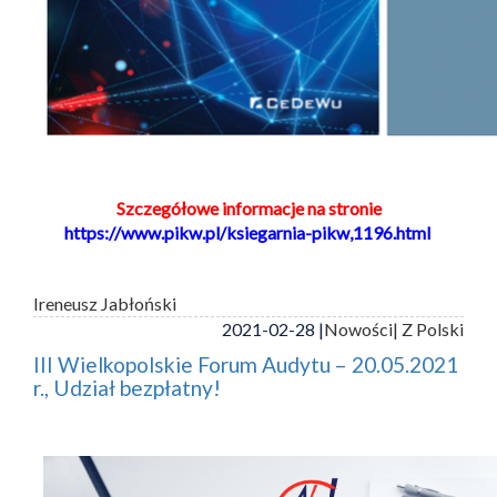
Szczegółowe informacje na stronie
https://www.pikw.pl/ksiegarnia-pikw,1196.html
Ireneusz Jabłoński
2021-02-28 |
Nowości
| Z Polski
III Wielkopolskie Forum Audytu – 20.05.2021
r., Udział bezpłatny!