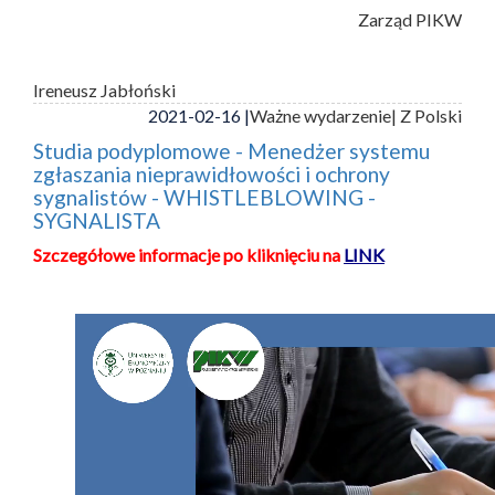
Zarząd PIKW
Ireneusz Jabłoński
2021-02-16 |
Ważne wydarzenie
| Z Polski
Studia podyplomowe - Menedżer systemu
zgłaszania nieprawidłowości i ochrony
sygnalistów - WHISTLEBLOWING -
SYGNALISTA
Szczegółowe informacje po kliknięciu na
LINK