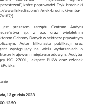
przestrzeni”, które poprowadzi Eryk brodnicki
s://www.linkedin.com/in/eryk-brodnicki-emba-
7a187/)
 jest prezesem zarządu Centrum Audytu
ieczeństwa sp. z o.o. oraz wieloletnim
ektorem Ochrony Danych w sektorze prywatnym
blicznym. Autor kilkunastu publikacji oraz
egent występujący na wielu wydarzeniach o
akterze krajowym i międzynarodowym. Audytor
ący ISO 27001, ekspert PIKW oraz członek
EPolska.
anie :
oda, 13 grudnia 2023
.00-12.50