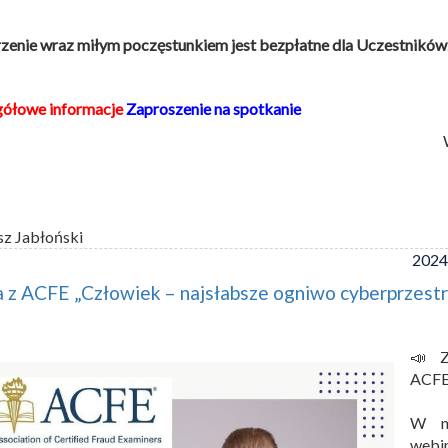
enie wraz miłym poczęstunkiem jest bezpłatne dla Uczestników
gółowe informacje
Zaproszenie na spotkanie
sz Jabłoński
2024
 z ACFE „Człowiek – najsłabsze ogniwo cyberprzestr
📣 Z
ACFE
W na
webi