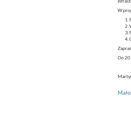
infras
W prog
Zapras
Do 20 
Marty
Małop