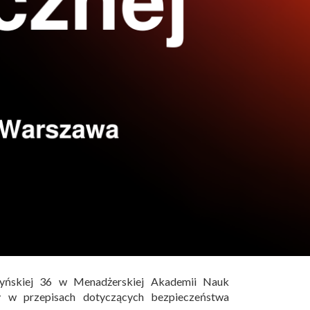
yńskiej 36 w Menadżerskiej Akademii Nauk
 w przepisach dotyczących bezpieczeństwa