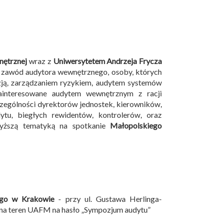
nętrznej
wraz z
Uniwersytetem Andrzeja Frycza
 zawód audytora wewnętrznego, osoby, których
izją, zarządzaniem ryzykiem, audytem systemów
ainteresowane audytem wewnętrznym z racji
czególności dyrektorów jednostek, kierowników,
tu, biegłych rewidentów, kontrolerów, oraz
wyższą tematyką na spotkanie
Małopolskiego
ego w Krakowie
- przy ul. Gustawa Herlinga-
 na teren UAFM na hasło „Sympozjum audytu”