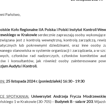
wni Państwo,
lskie Koło Regionalne IIA Polska i
Polski Instytut Kontroli Wew
ewskiego w Krakowie
serdecznie zapraszają osoby wykonujące
związana jest z kontrolą wewnętrzną, kontrolą zarządczą, rew
matycznych lub pokrewnymi dziedzinami, oraz inne osoby z
anego stanowiska w systemie organizacji i zarządzania, a w sz
owych, członków rad nadzorczych, członków komitetów audy
ców i konsultantów, jak również osoby zainteresowane po
jum Audytu i Kontroli
.
IN:
25 listopada 2024 r. (poniedziałek) 16:30 - 19:30
SCE SPOTKANIA:
Uniwersytet Andrzeja Frycza Modrzewski
ńskiego 1 w Krakowie (30-705) –
Budynek B -
sala nr 203
. Wjazd