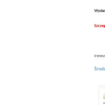
Wydarz
Szcze
Ireneu
Środa