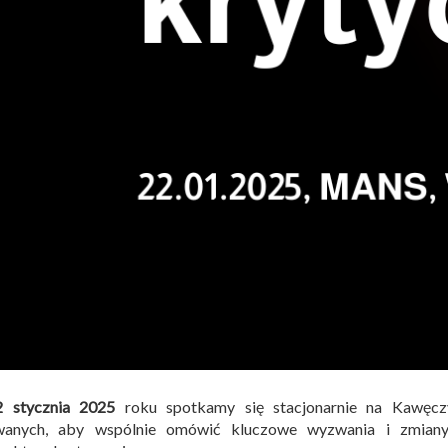
2 stycznia 2025
roku spotkamy się stacjonarnie na Kawęcz
wanych, aby wspólnie omówić kluczowe wyzwania i zmiany