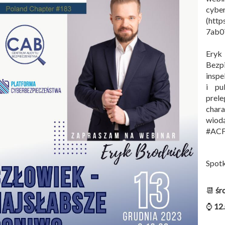
cyber
(http
7ab0
Eryk
Bezp
insp
i pu
prel
char
wiod
#ACF
Spotk
📆
śr
⌚
12