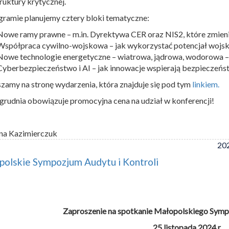
truktury krytycznej.
ramie planujemy cztery bloki tematyczne:
Nowe ramy prawne – m.in. Dyrektywa CER oraz NIS2, które zmien
Współpraca cywilno-wojskowa – jak wykorzystać potencjał wojsk
Nowe technologie energetyczne – wiatrowa, jądrowa, wodorowa –
Cyberbezpieczeństwo i AI – jak innowacje wspierają bezpieczeńst
zamy na stronę wydarzenia, która znajduje się pod tym
linkiem.
grudnia obowiązuje promocyjna cena na udział w konferencji!
na Kazimierczuk
202
olskie Sympozjum Audytu i Kontroli
Zaproszenie na spotkanie Małopolskiego Sympo
25 listopada 2024 r.