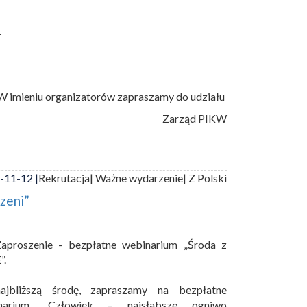
.
W imieniu organizatorów zapraszamy do udziału
Zarząd PIKW
-11-12 |
Rekrutacja
| Ważne wydarzenie
| Z Polski
zeni”
aproszenie - bezpłatne webinarium „Środa z
”.
jbliższą środę, zapraszamy na bezpłatne
narium „Człowiek – najsłabsze ogniwo