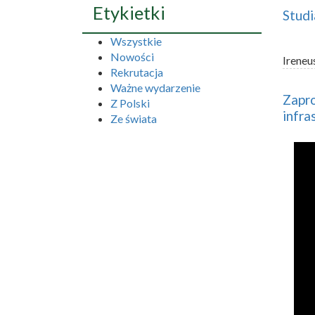
Etykietki
Studi
Wszystkie
Nowości
Ireneu
Rekrutacja
Ważne wydarzenie
Zapro
Z Polski
infra
Ze świata