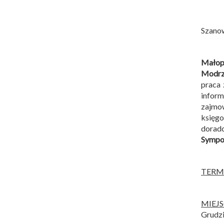
Szano
Małopo
Modrz
praca 
infor
zajmow
księg
dorad
Sympoz
TERM
MIEJ
Grudzi