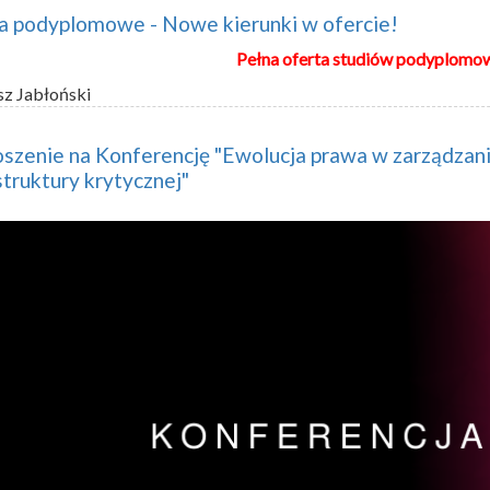
a podyplomowe - Nowe kierunki w ofercie!
Pełna oferta studiów podyplomo
sz Jabłoński
szenie na Konferencję "Ewolucja prawa w zarządzan
struktury krytycznej"