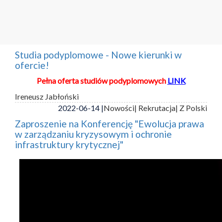
Studia podyplomowe - Nowe kierunki w
ofercie!
Pełna oferta studiów podyplomowych
LINK
Ireneusz Jabłoński
2022-06-14 |
Nowości
| Rekrutacja
| Z Polski
Zaproszenie na Konferencję "Ewolucja prawa
w zarządzaniu kryzysowym i ochronie
infrastruktury krytycznej"