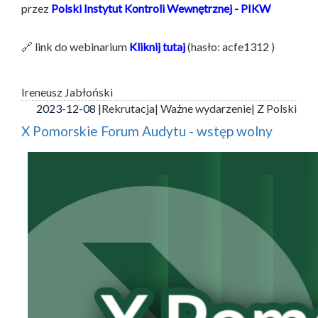
przez
Polski Instytut Kontroli Wewnętrznej - PIKW
🔗 link do webinarium
Kliknij tutaj
(hasło: acfe1312 )
Ireneusz Jabłoński
2023-12-08 |
Rekrutacja
| Ważne wydarzenie
| Z Polski
X Pomorskie Forum Audytu - wstęp wolny