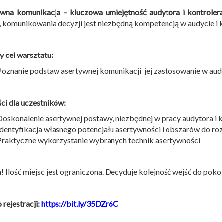
wna komunikacja – kluczowa umiejętność audytora i kontroler
, komunikowania decyzji jest niezbędną kompetencją w audycie i k
 cel warsztatu:
Poznanie podstaw asertywnej komunikacji jej zastosowanie w audy
ci dla uczestników:
Doskonalenie asertywnej postawy, niezbędnej w pracy audytora i 
Identyfikacja własnego potencjału asertywności i obszarów do ro
Praktyczne wykorzystanie wybranych technik asertywności
 Ilość miejsc jest ograniczona. Decyduje kolejność wejść do po
 rejestracji:
https://bit.ly/35DZr6C