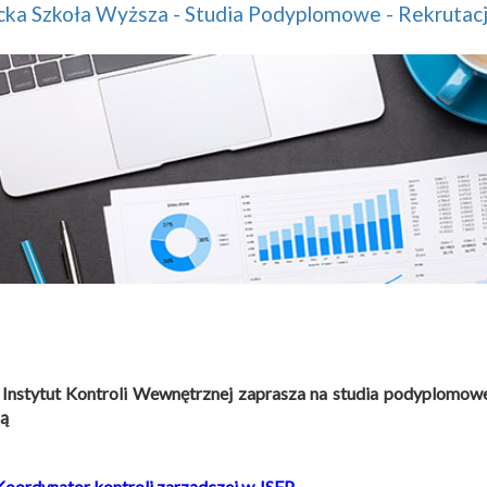
ka Szkoła Wyższa - Studia Podyplomowe - Rekrutac
 Instytut Kontroli Wewnętrznej zaprasza na studia podyplomow
ą
Koordynator kontroli zarządczej w JSFP