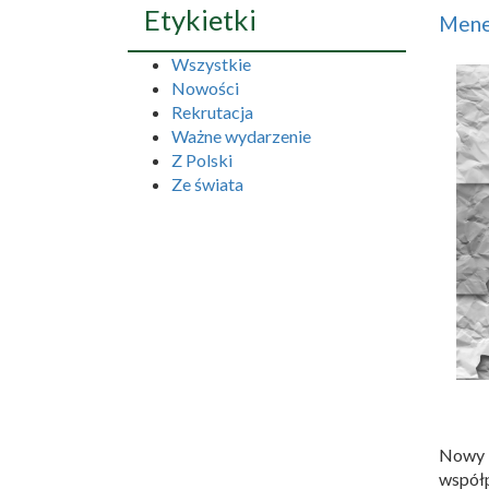
Etykietki
Mened
Wszystkie
Nowości
Rekrutacja
Ważne wydarzenie
Z Polski
Ze świata
Nowy 
współ