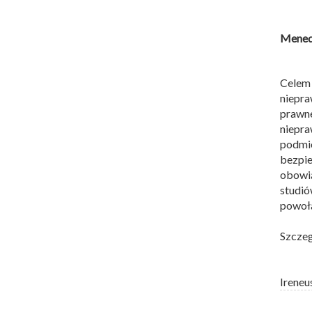
Menedż
Celem
niepr
prawn
niepra
podmi
bezpie
obowią
studió
powoła
Szczeg
Ireneu