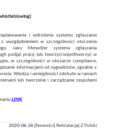
whistleblowing)
zaplanowania i wdrożenia systemu zgłaszania
 z uwzględnieniem w szczególności otoczenia
znego. Jako Menedżer systemu zgłaszania
ogli podjąć pracę lub tworzyć/współtworzyć w
jne, w szczególności w obszarze compliance,
ądzanie informacjami od sygnalistów, zgodnie z
resie. Wiedza i umiejętności zdobyte w ramach
temami lub tworzenie i zarządzanie zespołami
znaniu
LINK
2020-06-26 |
Nowości
| Rekrutacja
| Z Polski