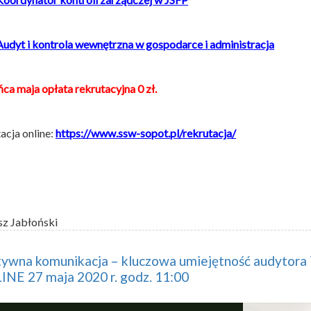
Audyt i kontrola wewnętrzna w gospodarce i administracja
ca maja opłata rekrutacyjna 0 zł.
acja online:
https://www.ssw-sopot.pl/rekrutacja/
sz Jabłoński
ywna komunikacja – kluczowa umiejętność audytora i
NE 27 maja 2020 r. godz. 11:00