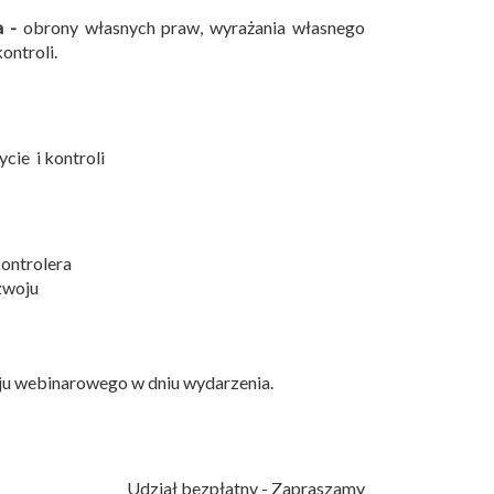
a -
obrony własnych praw, wyrażania własnego
ontroli.
cie i kontroli
kontrolera
zwoju
koju webinarowego w dniu wydarzenia.
Udział bezpłatny - Zapraszamy