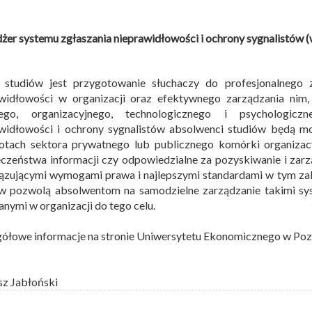
er systemu zgłaszania nieprawidłowości i ochrony sygnalistów (
 studiów jest przygotowanie słuchaczy do profesjonalnego 
awidłowości w organizacji oraz efektywnego zarządzania nim,
ego, organizacyjnego, technologicznego i psychologic
widłowości i ochrony sygnalistów absolwenci studiów będą m
otach sektora prywatnego lub publicznego komórki organizacy
czeństwa informacji czy odpowiedzialne za pozyskiwanie i zarz
zującymi wymogami prawa i najlepszymi standardami w tym zak
w pozwolą absolwentom na samodzielne zarządzanie takimi sys
nymi w organizacji do tego celu.
ółowe informacje na stronie Uniwersytetu Ekonomicznego w Po
sz Jabłoński