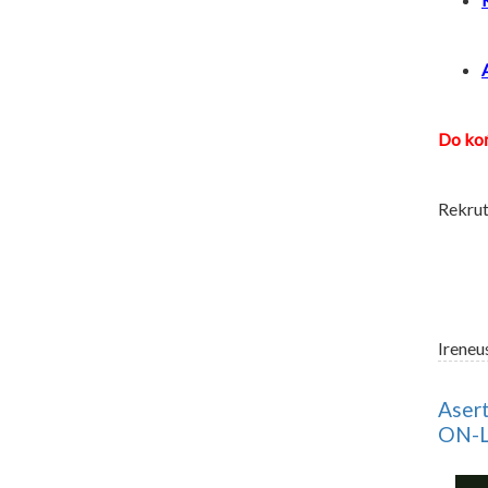
Do koń
Rekrut
Ireneu
Asert
ON-LI