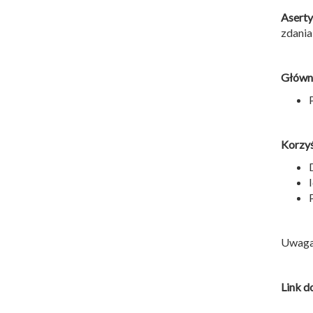
Aserty
zdania
Główny
Korzyś
Uwaga!
Link do