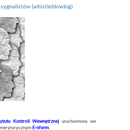
sygnalistów (whistleblowing)
tytutu Kontroli Wewnętrznej
uruchomiony we
u merytorycznym
E-nform
.