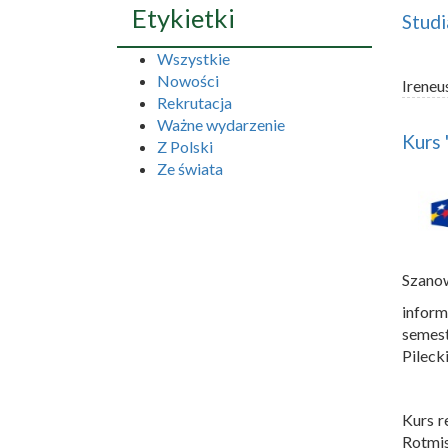
Etykietki
Studi
Wszystkie
Nowości
Ireneu
Rekrutacja
Ważne wydarzenie
Kurs
Z Polski
Ze świata
Szano
inform
semes
Pileck
Kurs r
Rotmis