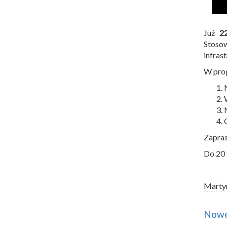
Już
2
Stoso
infras
W prog
Zapras
Do 20 
Marty
Nowe