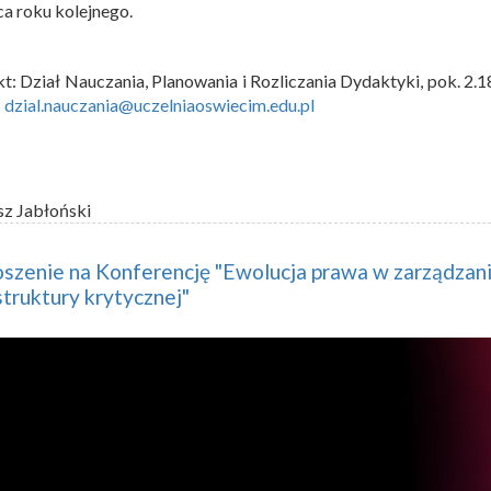
a roku kolejnego.
t: Dział Nauczania, Planowania i Rozliczania Dydaktyki, pok. 2.1
:
dzial.nauczania@uczelniaoswiecim.edu.pl
sz Jabłoński
szenie na Konferencję "Ewolucja prawa w zarządzan
struktury krytycznej"