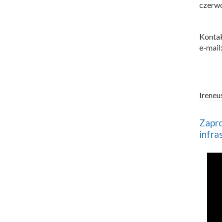
czerwc
Kontak
e-mail
Ireneu
Zapro
infra