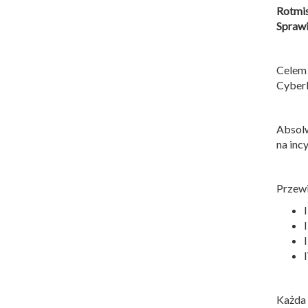
Rotmi
Sprawi
Celem
Cyber
Absolw
na inc
Przewi
Każda 