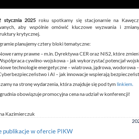
2 stycznia 2025
roku spotkamy się stacjonarnie na Kawęcz
wanych, aby wspólnie omówić kluczowe wyzwania i zmiany
truktury krytycznej.
ramie planujemy cztery bloki tematyczne:
Nowe ramy prawne – m.in. Dyrektywa CER oraz NIS2, które zmien
Współpraca cywilno-wojskowa – jak wykorzystać potencjał wojsk
Nowe technologie energetyczne – wiatrowa, jądrowa, wodorowa –
Cyberbezpieczeństwo i AI – jak innowacje wspierają bezpieczeńst
zamy na stronę wydarzenia, która znajduje się pod tym
linkiem.
grudnia obowiązuje promocyjna cena na udział w konferencji!
na Kazimierczuk
202
 publikacje w ofercie PIKW