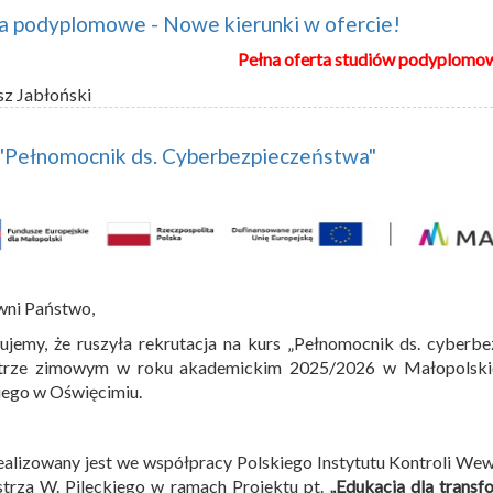
a podyplomowe - Nowe kierunki w ofercie!
Pełna oferta studiów podyplomo
sz Jabłoński
 "Pełnomocnik ds. Cyberbezpieczeństwa"
wni Państwo,
ujemy, że ruszyła rekrutacja na kurs „Pełnomocnik ds. cyberbe
trze zimowym w roku akademickim 2025/2026 w Małopolskiej
iego w Oświęcimiu.
ealizowany jest we współpracy Polskiego Instytutu Kontroli We
trza W. Pileckiego w ramach Projektu pt.
„Edukacja dla transf