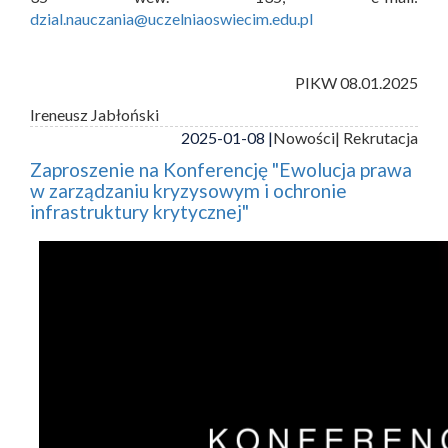
dzial.nauczania@uczelniaoswiecim.edu.pl
PIKW 08.01.2025
Ireneusz Jabłoński
2025-01-08 |
Nowości
| Rekrutacja
Zaproszenie na Konferencję "Ewolucja prawa
w zarządzaniu kryzysowym i ochronie
infrastruktury krytycznej"