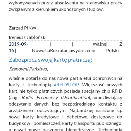
wykonywanych przez absolwenta na stanowisku pracy
związanym z kierunkiem ukończonych studiów.
Zarząd PIKW
Ireneusz Jabłoński
2019-09-
|
| Ważne
| Z
16 |
Nowości
Rekrutacja
wydarzenie
Polski
Zabezpiecz swoją kartę płatniczą!
Szanowni Państwo
,
właśnie dotarła do nas nowa partia etui ochronnych na
karty z technologią
#RFIDSTOP
. Większość nowych
kart, nie tylko płatniczych, posiada specjalny chip RFID
(ang.
Radio Frequency IDentification
), umożliwiający
odczytanie danych bez bezpośredniego kontaktu z
urządzeniem odczytującym. Najbardziej narażone są:
nowe karty kredytowe i debetowe, dostępowe do
budynków i pomieszczeń, karty transportu publicznego,
a nawet nowe paszporty biometryczne. Technologia