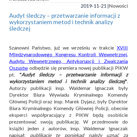
2019-11-21 |
Nowości
Audyt śledczy – przetwarzanie informacji z
wykorzystaniem metod i technik analizy
śledczej
Szanowni Państwo, już we wrześniu w trakcie
XVIII
MIędzynarodowego Kongresu Kontroli Wewnętrznej,
Audytu Wewnętrznego, Antykorupcji i Zwalczania
Oszustw
odbędzie się premiera nowej publikacji PIKW
pt.
"
Audyt śledczy – przetwarzanie informacji z
wykorzystaniem metod i technik analizy śledczej
"
.
Autorzy publikacji insp. Waldemar Ignaczak były
Dyrektor Biura Wywiadu Kryminalnego Komendy
Głównej Policji oraz insp. Marek Dyjasz, były Dyrektor
Biura Kryminalnego Komendy Głównej Policji, obecnie
eksperci współpracujący z PIKW będą osobiście
prezentować swoją publikację. W przedmowie do
książki jeden z autorów, insp. Waldemar Ignaczak
napisał:
publikację tę poniekąd należy uznać za