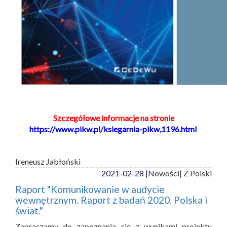
Szczegółowe informacje na stronie
https://www.pikw.pl/ksiegarnia-pikw,1196.html
Ireneusz Jabłoński
2021-02-28 |
Nowości
| Z Polski
Raport "Komunikowanie w audycie
wewnętrznym. Raport z badań 2020. Polska i
świat."
Zapraszamy do zapoznania się z wynikami projektu