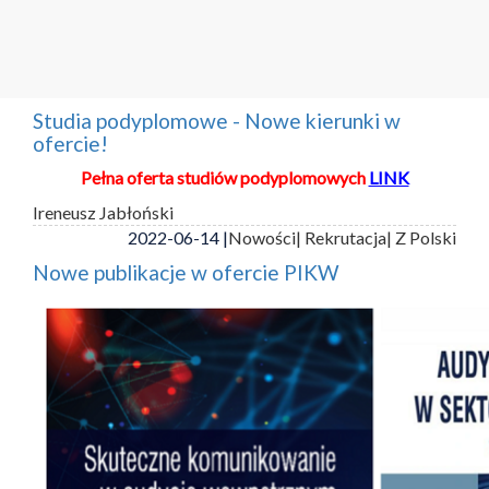
Studia podyplomowe - Nowe kierunki w
ofercie!
Pełna oferta studiów podyplomowych
LINK
Ireneusz Jabłoński
2022-06-14 |
Nowości
| Rekrutacja
| Z Polski
Nowe publikacje w ofercie PIKW