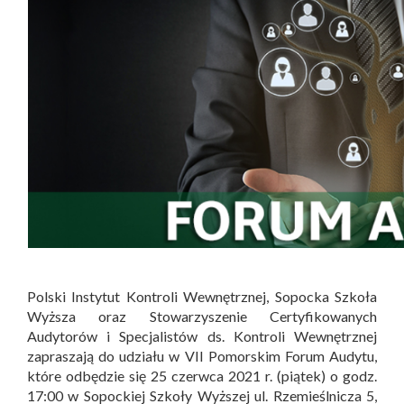
Polski Instytut Kontroli Wewnętrznej, Sopocka Szkoła
Wyższa oraz Stowarzyszenie Certyfikowanych
Audytorów i Specjalistów ds. Kontroli Wewnętrznej
zapraszają do udziału w VII Pomorskim Forum Audytu,
które odbędzie się 25 czerwca 2021 r. (piątek) o godz.
17:00 w Sopockiej Szkoły Wyższej ul. Rzemieślnicza 5,