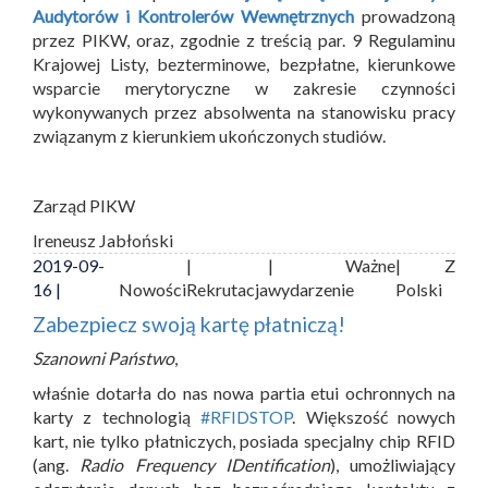
Audytorów i Kontrolerów Wewnętrznych
prowadzoną
przez PIKW, oraz, zgodnie z treścią par. 9 Regulaminu
Krajowej Listy, bezterminowe, bezpłatne, kierunkowe
wsparcie merytoryczne w zakresie czynności
wykonywanych przez absolwenta na stanowisku pracy
związanym z kierunkiem ukończonych studiów.
Zarząd PIKW
Ireneusz Jabłoński
2019-09-
|
| Ważne
| Z
16 |
Nowości
Rekrutacja
wydarzenie
Polski
Zabezpiecz swoją kartę płatniczą!
Szanowni Państwo
,
właśnie dotarła do nas nowa partia etui ochronnych na
karty z technologią
#RFIDSTOP
. Większość nowych
kart, nie tylko płatniczych, posiada specjalny chip RFID
(ang.
Radio Frequency IDentification
), umożliwiający