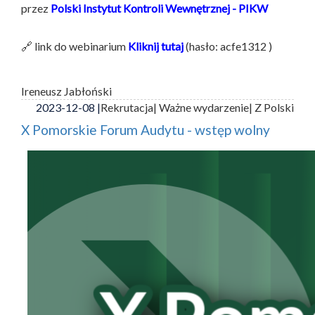
przez
Polski Instytut Kontroli Wewnętrznej - PIKW
🔗 link do webinarium
Kliknij tutaj
(hasło: acfe1312 )
Ireneusz Jabłoński
2023-12-08 |
Rekrutacja
| Ważne wydarzenie
| Z Polski
X Pomorskie Forum Audytu - wstęp wolny