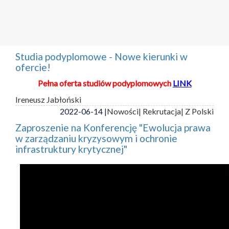
Studia podyplomowe - Nowe kierunki w
ofercie!
Pełna oferta studiów podyplomowych
LINK
Ireneusz Jabłoński
2022-06-14 |
Nowości
| Rekrutacja
| Z Polski
Zaproszenie na Konferencję "Ewolucja prawa
w zarządzaniu kryzysowym i ochronie
infrastruktury krytycznej"