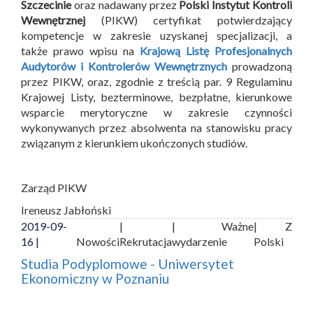
Szczecinie
oraz nadawany przez
Polski Instytut Kontroli
Wewnętrznej
(PIKW) certyfikat potwierdzający
kompetencje w zakresie uzyskanej specjalizacji, a
także prawo wpisu na
Krajową Listę Profesjonalnych
Audytorów i Kontrolerów Wewnętrznych
prowadzoną
przez PIKW, oraz, zgodnie z treścią par. 9 Regulaminu
Krajowej Listy, bezterminowe, bezpłatne, kierunkowe
wsparcie merytoryczne w zakresie czynności
wykonywanych przez absolwenta na stanowisku pracy
związanym z kierunkiem ukończonych studiów.
Zarząd PIKW
Ireneusz Jabłoński
2019-09-
|
| Ważne
| Z
16 |
Nowości
Rekrutacja
wydarzenie
Polski
Studia Podyplomowe - Uniwersytet
Ekonomiczny w Poznaniu