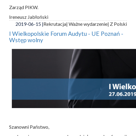
Zarząd PIKW.
Ireneusz Jabłoński
2019-06-15 |
Rekrutacja
| Ważne wydarzenie
| Z Polski
I Wielkopolskie Forum Audytu - UE Poznań -
Wstęp wolny
Szanowni Państwo,