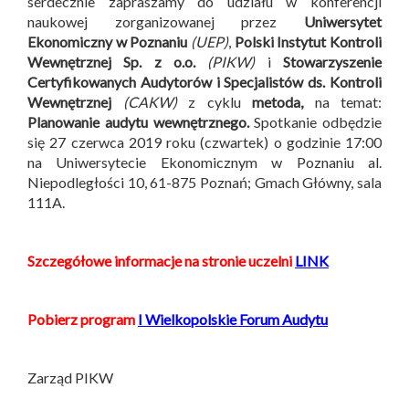
serdecznie zapraszamy do udziału w konferencji
naukowej zorganizowanej przez
Uniwersytet
Ekonomiczny w Poznaniu
(UEP)
,
Polski Instytut Kontroli
Wewnętrznej Sp. z o.o.
(PIKW)
i
Stowarzyszenie
Certyfikowanych Audytorów i Specjalistów ds. Kontroli
Wewnętrznej
(CAKW)
z cyklu
metoda,
na temat:
Planowanie audytu wewnętrznego.
Spotkanie odbędzie
się 27 czerwca 2019 roku (czwartek) o godzinie 17:00
na Uniwersytecie Ekonomicznym w Poznaniu al.
Niepodległości 10, 61-875 Poznań; Gmach Główny, sala
111A.
Szczegółowe informacje na stronie uczelni
LINK
Pobierz program
I Wielkopolskie Forum Audytu
Zarząd PIKW