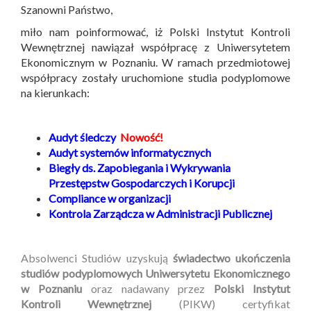
Szanowni Państwo,
miło nam poinformować, iż Polski Instytut Kontroli
Wewnętrznej nawiązał współpracę z Uniwersytetem
Ekonomicznym w Poznaniu. W ramach przedmiotowej
współpracy zostały uruchomione studia podyplomowe
na kierunkach:
Audyt śledczy
Nowość!
Audyt systemów informatycznych
Biegły ds. Zapobiegania i Wykrywania
Przestępstw Gospodarczych i Korupcji
Compliance w organizacji
Kontrola Zarządcza w Administracji Publicznej
Absolwenci Studiów uzyskują
świadectwo ukończenia
studiów podyplomowych Uniwersytetu Ekonomicznego
w Poznaniu
oraz nadawany przez
Polski Instytut
Kontroli Wewnętrznej
(PIKW) certyfikat