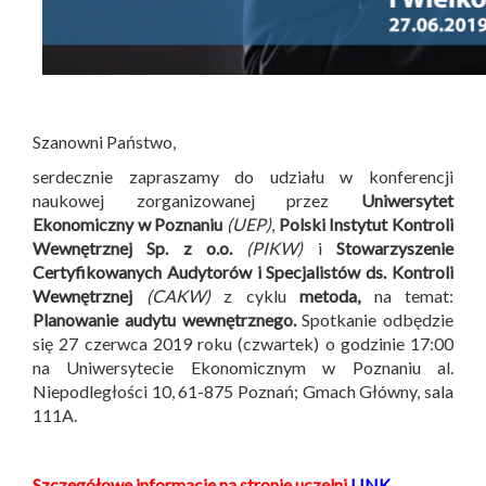
Szanowni Państwo,
serdecznie zapraszamy do udziału w konferencji
naukowej zorganizowanej przez
Uniwersytet
Ekonomiczny w Poznaniu
(UEP)
,
Polski Instytut Kontroli
Wewnętrznej Sp. z o.o.
(PIKW)
i
Stowarzyszenie
Certyfikowanych Audytorów i Specjalistów ds. Kontroli
Wewnętrznej
(CAKW)
z cyklu
metoda,
na temat:
Planowanie audytu wewnętrznego.
Spotkanie odbędzie
się 27 czerwca 2019 roku (czwartek) o godzinie 17:00
na Uniwersytecie Ekonomicznym w Poznaniu al.
Niepodległości 10, 61-875 Poznań; Gmach Główny, sala
111A.
Szczegółowe informacje na stronie uczelni
LINK