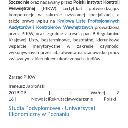
Szczecinie
oraz nadawany przez
Polski Instytut Kontroli
Wewnętrznej
(PIKW) certyfikat potwierdzający
kompetencje w zakresie uzyskanej specjalizacji, a
także prawo wpisu na
Krajową Listę Profesjonalnych
Audytorów i Kontrolerów Wewnętrznych
prowadzoną
przez PIKW, oraz, zgodnie z treścią par. 9 Regulaminu
Krajowej Listy, bezterminowe, bezpłatne, kierunkowe
wsparcie merytoryczne w zakresie czynności
wykonywanych przez absolwenta na stanowisku pracy
związanym z kierunkiem ukończonych studiów.
Zarząd PIKW
Ireneusz Jabłoński
2019-09-
|
| Ważne
| Z
16 |
Nowości
Rekrutacja
wydarzenie
Polski
Studia Podyplomowe - Uniwersytet
Ekonomiczny w Poznaniu