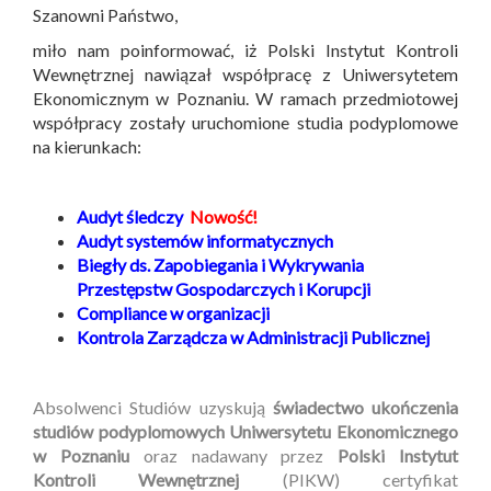
Szanowni Państwo,
miło nam poinformować, iż Polski Instytut Kontroli
Wewnętrznej nawiązał współpracę z Uniwersytetem
Ekonomicznym w Poznaniu. W ramach przedmiotowej
współpracy zostały uruchomione studia podyplomowe
na kierunkach:
Audyt śledczy
Nowość!
Audyt systemów informatycznych
Biegły ds. Zapobiegania i Wykrywania
Przestępstw Gospodarczych i Korupcji
Compliance w organizacji
Kontrola Zarządcza w Administracji Publicznej
Absolwenci Studiów uzyskują
świadectwo ukończenia
studiów podyplomowych Uniwersytetu Ekonomicznego
w Poznaniu
oraz nadawany przez
Polski Instytut
Kontroli Wewnętrznej
(PIKW) certyfikat