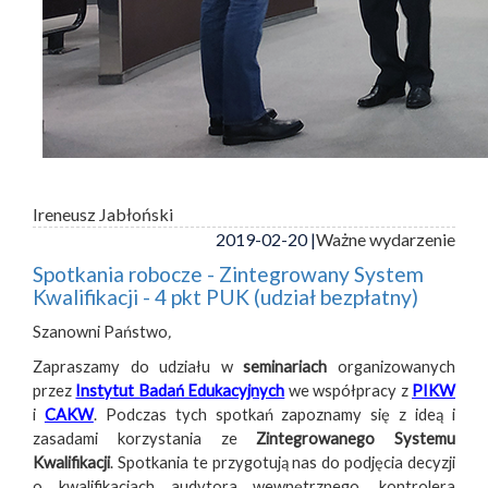
Ireneusz Jabłoński
2019-02-20 |
Ważne wydarzenie
Spotkania robocze - Zintegrowany System
Kwalifikacji - 4 pkt PUK (udział bezpłatny)
Szanowni Państwo
,
Zapraszamy do udziału w
seminariach
organizowanych
przez
Instytut Badań Edukacyjnych
we współpracy z
PIKW
i
CAKW
. Podczas tych spotkań zapoznamy się z ideą i
zasadami korzystania ze
Zintegrowanego Systemu
Kwalifikacji
. Spotkania te przygotują nas do podjęcia decyzji
o kwalifikacjach audytora wewnętrznego, kontrolera