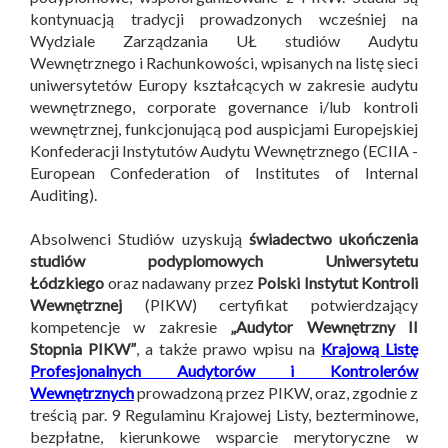
kontynuacją tradycji prowadzonych wcześniej na
Wydziale Zarządzania UŁ studiów Audytu
Wewnętrznego i Rachunkowości, wpisanych na listę sieci
uniwersytetów Europy kształcących w zakresie audytu
wewnętrznego, corporate governance i/lub kontroli
wewnętrznej, funkcjonującą pod auspicjami Europejskiej
Konfederacji Instytutów Audytu Wewnętrznego (ECIIA -
European Confederation of Institutes of Internal
Auditing).
Absolwenci Studiów uzyskują
świadectwo ukończenia
studiów podyplomowych Uniwersytetu
Łódzkiego
oraz nadawany przez
Polski Instytut Kontroli
Wewnętrznej
(PIKW) certyfikat potwierdzający
kompetencje w zakresie
„Audytor Wewnętrzny II
Stopnia PIKW”
, a także prawo wpisu na
Krajową Listę
Profesjonalnych Audytorów i Kontrolerów
Wewnętrznych
prowadzoną przez PIKW, oraz, zgodnie z
treścią par. 9 Regulaminu Krajowej Listy, bezterminowe,
bezpłatne, kierunkowe wsparcie merytoryczne w