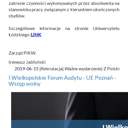
zakresie czynności wykonywanych przez absolwenta na
stanowisku pracy związanym z kierunkiem ukończonych
studiów.
Szczegółowe informacje na stronie Uniwersytetu
Łódzkiego
LINK
Zarząd PIKW.
Ireneusz Jabłoński
2019-06-15 |
Rekrutacja
| Ważne wydarzenie
| Z Polski
I Wielkopolskie Forum Audytu - UE Poznań -
Wstęp wolny