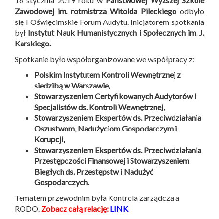
16 stycznia 2019 roku w
Państwowej Wyższej Szkole
Zawodowej im. rotmistrza Witolda Pileckiego
odbyło
się I Oświęcimskie Forum Audytu. Inicjatorem spotkania
był
Instytut Nauk Humanistycznych i Społecznych im. J.
Karskiego.
Spotkanie było współorganizowane we współpracy z:
Polskim Instytutem Kontroli Wewnętrznej z
siedzibą w Warszawie,
Stowarzyszeniem Certyfikowanych Audytorów i
Specjalistów ds. Kontroli Wewnętrznej,
Stowarzyszeniem Ekspertów ds. Przeciwdziałania
Oszustwom, Nadużyciom Gospodarczym i
Korupcji,
Stowarzyszeniem Ekspertów ds. Przeciwdziałania
Przestępczości Finansowej i Stowarzyszeniem
Biegłych ds. Przestępstw i Nadużyć
Gospodarczych.
Tematem przewodnim była Kontrola zarządcza a
RODO.
Zobacz całą relację:
LINK