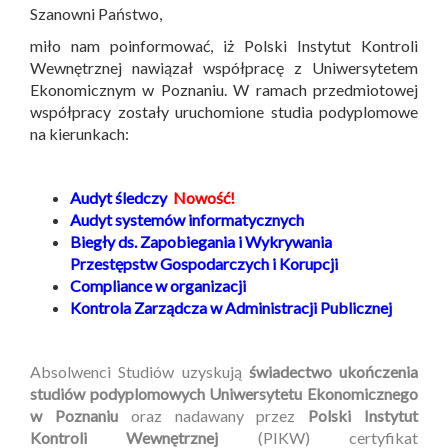
Szanowni Państwo,
miło nam poinformować, iż Polski Instytut Kontroli
Wewnętrznej nawiązał współpracę z Uniwersytetem
Ekonomicznym w Poznaniu. W ramach przedmiotowej
współpracy zostały uruchomione studia podyplomowe
na kierunkach:
Audyt śledczy
Nowość!
Audyt systemów informatycznych
Biegły ds. Zapobiegania i Wykrywania
Przestępstw Gospodarczych i Korupcji
Compliance w organizacji
Kontrola Zarządcza w Administracji Publicznej
Absolwenci Studiów uzyskują
świadectwo ukończenia
studiów podyplomowych Uniwersytetu Ekonomicznego
w Poznaniu
oraz nadawany przez
Polski Instytut
Kontroli Wewnętrznej
(PIKW) certyfikat