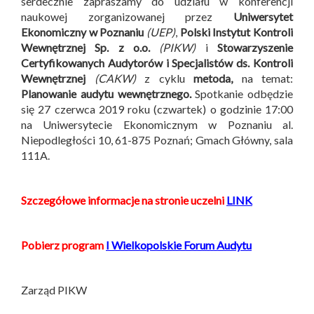
serdecznie zapraszamy do udziału w konferencji
naukowej zorganizowanej przez
Uniwersytet
Ekonomiczny w Poznaniu
(UEP)
,
Polski Instytut Kontroli
Wewnętrznej Sp. z o.o.
(PIKW)
i
Stowarzyszenie
Certyfikowanych Audytorów i Specjalistów ds. Kontroli
Wewnętrznej
(CAKW)
z cyklu
metoda,
na temat:
Planowanie audytu wewnętrznego.
Spotkanie odbędzie
się 27 czerwca 2019 roku (czwartek) o godzinie 17:00
na Uniwersytecie Ekonomicznym w Poznaniu al.
Niepodległości 10, 61-875 Poznań; Gmach Główny, sala
111A.
Szczegółowe informacje na stronie uczelni
LINK
Pobierz program
I Wielkopolskie Forum Audytu
Zarząd PIKW