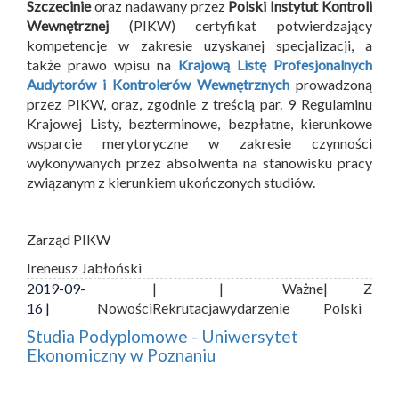
Szczecinie
oraz nadawany przez
Polski Instytut Kontroli
Wewnętrznej
(PIKW) certyfikat potwierdzający
kompetencje w zakresie uzyskanej specjalizacji, a
także prawo wpisu na
Krajową Listę Profesjonalnych
Audytorów i Kontrolerów Wewnętrznych
prowadzoną
przez PIKW, oraz, zgodnie z treścią par. 9 Regulaminu
Krajowej Listy, bezterminowe, bezpłatne, kierunkowe
wsparcie merytoryczne w zakresie czynności
wykonywanych przez absolwenta na stanowisku pracy
związanym z kierunkiem ukończonych studiów.
Zarząd PIKW
Ireneusz Jabłoński
2019-09-
|
| Ważne
| Z
16 |
Nowości
Rekrutacja
wydarzenie
Polski
Studia Podyplomowe - Uniwersytet
Ekonomiczny w Poznaniu