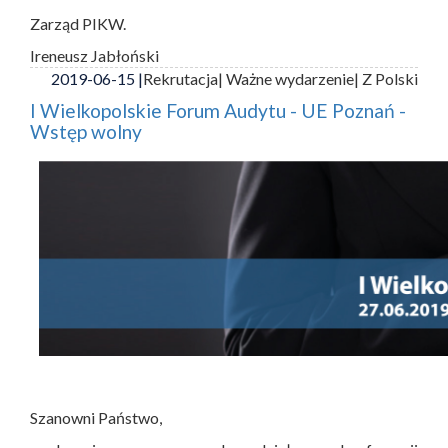
Zarząd PIKW.
Ireneusz Jabłoński
2019-06-15 |
Rekrutacja
| Ważne wydarzenie
| Z Polski
I Wielkopolskie Forum Audytu - UE Poznań -
Wstęp wolny
Szanowni Państwo,