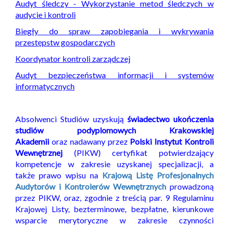
Audyt śledczy - Wykorzystanie metod śledczych w
audycie i kontroli
Biegły do spraw zapobiegania i wykrywania
przestępstw gospodarczych
Koordynator kontroli zarządczej
Audyt bezpieczeństwa informacji i systemów
informatycznych
Absolwenci Studiów uzyskują
świadectwo ukończenia
studiów podyplomowych Krakowskiej
Akademii
oraz nadawany przez
Polski Instytut Kontroli
Wewnętrznej
(PIKW) certyfikat potwierdzający
kompetencje w zakresie uzyskanej specjalizacji, a
także prawo wpisu na
Krajową Listę Profesjonalnych
Audytorów i Kontrolerów Wewnętrznych
prowadzoną
przez PIKW, oraz, zgodnie z treścią par. 9 Regulaminu
Krajowej Listy, bezterminowe, bezpłatne, kierunkowe
wsparcie merytoryczne w zakresie czynności