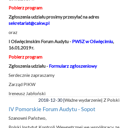
Pobierz program
Zgłoszenia udziału prosimy przesyłać na adres
sekretariat@cakw.pl
oraz
I Oświęcimskim Forum Audytu -
PWSZ w Oświęcimiu
,
16.01.2019 r.
Pobierz program
Zgłoszenia udziału -
Formularz zgłoszeniowy
Serdecznie zapraszamy
Zarząd PIKW
Ireneusz Jabłoński
2018-12-30 |
Ważne wydarzenie
| Z Polski
IV Pomorskie Forum Audytu - Sopot
Szanowni Państwo,
Polski Instytut Kontroli Wewnętrznej we współpracy ze