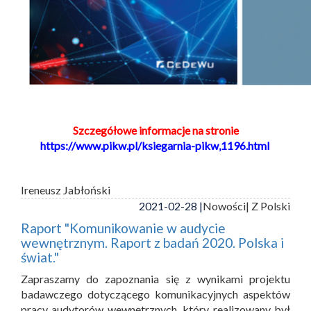
Szczegółowe informacje na stronie
https://www.pikw.pl/ksiegarnia-pikw,1196.html
Ireneusz Jabłoński
2021-02-28 |
Nowości
| Z Polski
Raport "Komunikowanie w audycie
wewnętrznym. Raport z badań 2020. Polska i
świat."
Zapraszamy do zapoznania się z wynikami projektu
badawczego dotyczącego komunikacyjnych aspektów
pracy audytorów wewnętrznych, który realizowany był