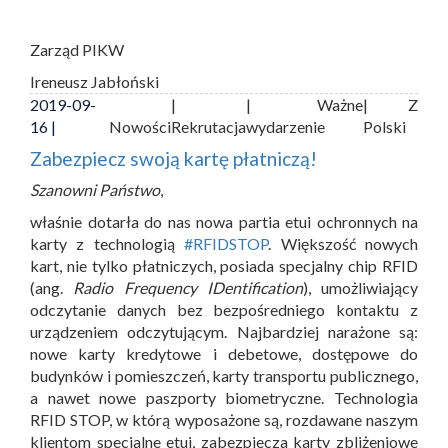
Zarząd PIKW
Ireneusz Jabłoński
2019-09-
|
| Ważne
| Z
16 |
Nowości
Rekrutacja
wydarzenie
Polski
Zabezpiecz swoją kartę płatniczą!
Szanowni Państwo
,
właśnie dotarła do nas nowa partia etui ochronnych na
karty z technologią
#RFIDSTOP
. Większość nowych
kart, nie tylko płatniczych, posiada specjalny chip RFID
(ang.
Radio Frequency IDentification
), umożliwiający
odczytanie danych bez bezpośredniego kontaktu z
urządzeniem odczytującym. Najbardziej narażone są:
nowe karty kredytowe i debetowe, dostępowe do
budynków i pomieszczeń, karty transportu publicznego,
a nawet nowe paszporty biometryczne. Technologia
RFID STOP, w którą wyposażone są, rozdawane naszym
klientom specjalne etui, zabezpiecza karty zbliżeniowe