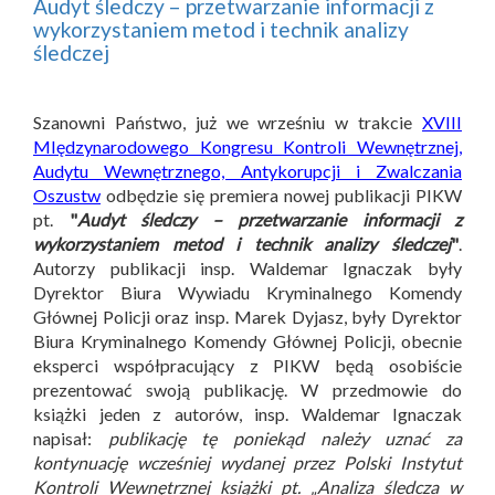
Audyt śledczy – przetwarzanie informacji z
wykorzystaniem metod i technik analizy
śledczej
Szanowni Państwo, już we wrześniu w trakcie
XVIII
MIędzynarodowego Kongresu Kontroli Wewnętrznej,
Audytu Wewnętrznego, Antykorupcji i Zwalczania
Oszustw
odbędzie się premiera nowej publikacji PIKW
pt.
"
Audyt śledczy – przetwarzanie informacji z
wykorzystaniem metod i technik analizy śledczej
"
.
Autorzy publikacji insp. Waldemar Ignaczak były
Dyrektor Biura Wywiadu Kryminalnego Komendy
Głównej Policji oraz insp. Marek Dyjasz, były Dyrektor
Biura Kryminalnego Komendy Głównej Policji, obecnie
eksperci współpracujący z PIKW będą osobiście
prezentować swoją publikację. W przedmowie do
książki jeden z autorów, insp. Waldemar Ignaczak
napisał:
publikację tę poniekąd należy uznać za
kontynuację wcześniej wydanej przez Polski Instytut
Kontroli Wewnętrznej książki pt. „Analiza śledcza w