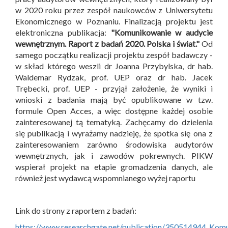
w 2020 roku przez zespół naukowców z Uniwersytetu
Ekonomicznego w Poznaniu. Finalizacją projektu jest
elektroniczna publikacja:
"Komunikowanie w audycie
wewnętrznym. Raport z badań 2020. Polska i świat."
Od
samego początku realizacji projektu zespół badawczy -
w skład którego weszli dr Joanna Przybylska, dr hab.
Waldemar Rydzak, prof. UEP oraz dr hab. Jacek
Trębecki, prof. UEP - przyjął założenie, że wyniki i
wnioski z badania mają być opublikowane w tzw.
formule Open Acces, a więc dostępne każdej osobie
zainteresowanej tą tematyką. Zachęcamy do dzielenia
się publikacją i wyrażamy nadzieję, że spotka się ona z
zainteresowaniem zarówno środowiska audytorów
wewnętrznych, jak i zawodów pokrewnych. PIKW
wspierał projekt na etapie gromadzenia danych, ale
również jest wydawcą wspomnianego wyżej raportu
Link do strony z raportem z badań:
https://www.researchgate.net/publication/350514944_Ko