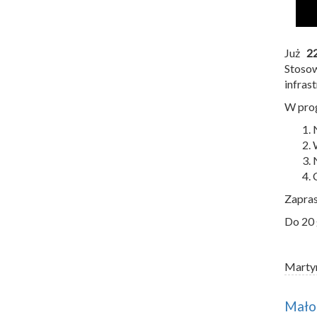
Już
2
Stoso
infras
W prog
Zapras
Do 20 
Marty
Małop