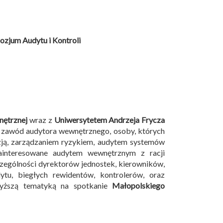
zjum Audytu i Kontroli
nętrznej
wraz z
Uniwersytetem Andrzeja Frycza
 zawód audytora wewnętrznego, osoby, których
izją, zarządzaniem ryzykiem, audytem systemów
ainteresowane audytem wewnętrznym z racji
czególności dyrektorów jednostek, kierowników,
tu, biegłych rewidentów, kontrolerów, oraz
wyższą tematyką na spotkanie
Małopolskiego