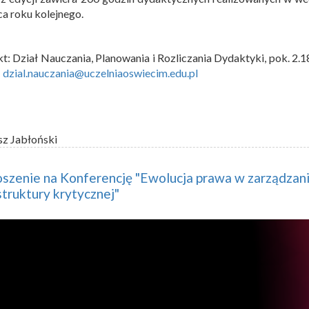
a roku kolejnego.
t: Dział Nauczania, Planowania i Rozliczania Dydaktyki, pok. 2.1
:
dzial.nauczania@uczelniaoswiecim.edu.pl
PIK
sz Jabłoński
szenie na Konferencję "Ewolucja prawa w zarządzan
struktury krytycznej"