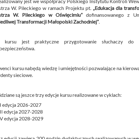
ealizowany jest we współpracy Polskiego Instytutu Kontroli We
trza W. Pileckiego w ramach Projektu pt.
„Edukacja dla transf
strza W. Pileckiego w Oświęcimiu”
dofinansowanego z Uni
edliwej Transformacji Małopolski Zachodniej”
.
 kursu jest praktyczne przygotowanie słuchaczy do 
bezpieczeństwa.
enci kursu nabędą wiedzę i umiejętności pozwalające na kierow
ydenty sieciowe.
dziane są jeszce trzy edycje kursu realizowane w cyklach:
II edycja 2026-2027
III edycja 2027-2028
IV edycja 2028-2029
z edycji zawiera 200 godzin dydaktycznych realizowanych w w