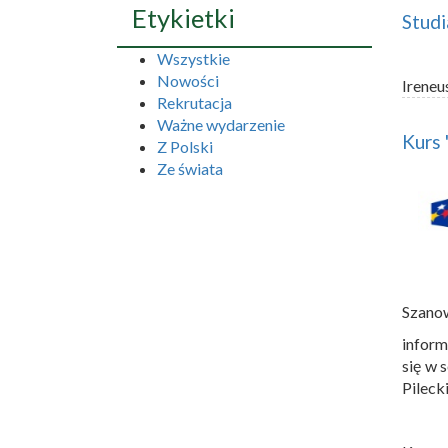
Etykietki
Studi
Wszystkie
Nowości
Ireneu
Rekrutacja
Ważne wydarzenie
Kurs 
Z Polski
Ze świata
Szano
inform
się w 
Pileck