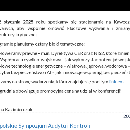
2 stycznia 2025
roku spotkamy się stacjonarnie na Kawęcz
wanych, aby wspólnie omówić kluczowe wyzwania i zmiany
truktury krytycznej.
ramie planujemy cztery bloki tematyczne:
Nowe ramy prawne – m.in. Dyrektywa CER oraz NIS2, które zmien
Współpraca cywilno-wojskowa – jak wykorzystać potencjał wojsk
Nowe technologie energetyczne – wiatrowa, jądrowa, wodorowa –
Cyberbezpieczeństwo i AI – jak innowacje wspierają bezpieczeńst
zamy na stronę wydarzenia, która znajduje się pod tym
linkiem.
grudnia obowiązuje promocyjna cena na udział w konferencji!
na Kazimierczuk
202
olskie Sympozjum Audytu i Kontroli