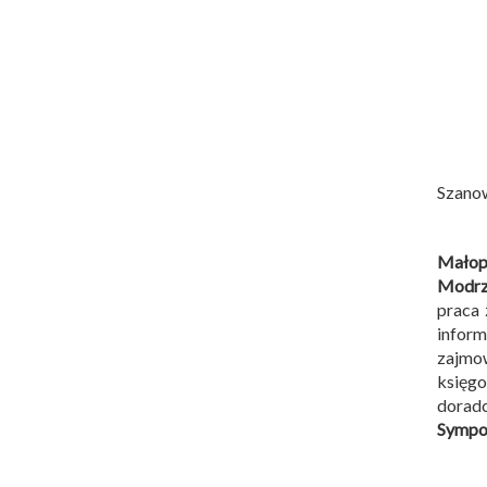
Szano
Małopo
Modrz
praca 
infor
zajmow
księg
dorad
Sympoz