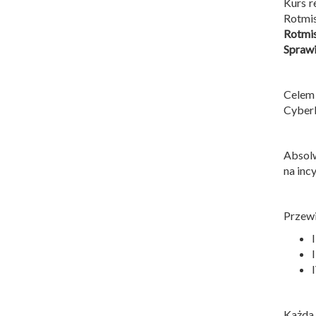
Kurs r
Rotmis
Rotmi
Sprawi
Celem
Cyber
Absolw
na inc
Przewi
Każda 