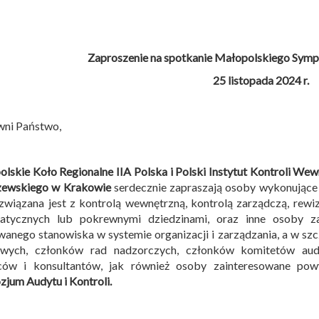
Zaproszenie na spotkanie Małopolskiego Sympo
25 listopada 2024 r.
wni Państwo,
lskie Koło Regionalne IIA Polska i
Polski Instytut Kontroli Wew
ewskiego w Krakowie
serdecznie zapraszają osoby wykonujące
związana jest z kontrolą wewnętrzną, kontrolą zarządczą, rew
matycznych lub pokrewnymi dziedzinami, oraz inne osoby z
anego stanowiska w systemie organizacji i zarządzania, a w sz
owych, członków rad nadzorczych, członków komitetów audy
ców i konsultantów, jak również osoby zainteresowane po
jum Audytu i Kontroli
.