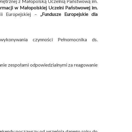
wnętrznej z Małopolską Uczelnią Państwową im.
ormacji w Małopolskiej Uczelni Państwowej im.
i Europejskiej –
„Fundusze Europejskie dla
wykonywania czynności Pełnomocnika ds.
anie zespołami odpowiedzialnymi za reagowanie
eekendy począwszy od września danego roku do