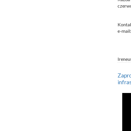
czerwc
Kontak
e-mail
Ireneu
Zapro
infra