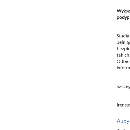
Wyższ
podyp
Studi
pełni
bezpie
takic
Odbio
inform
Szczeg
Ireneu
Audyt