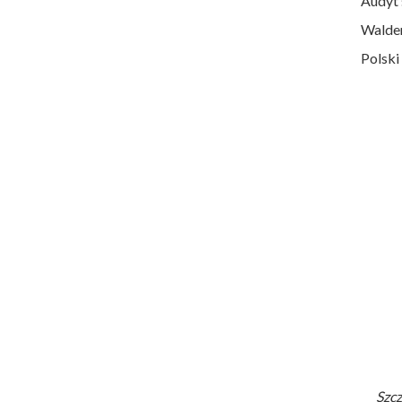
Audyt 
Waldem
Polski
Szc