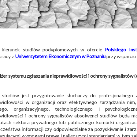
kierunek studiów podyplomowych w ofercie
Polskiego Ins
pracy z
Uniwersytetem Ekonomicznym w Poznaniu
przy wsparci
er systemu zgłaszania nieprawidłowości i ochrony sygnalistów (
 studiów jest przygotowanie słuchaczy do profesjonalnego 
awidłowości w organizacji oraz efektywnego zarządzania nim,
ego, organizacyjnego, technologicznego i psychologic
widłowości i ochrony sygnalistów absolwenci studiów będą m
otach sektora prywatnego lub publicznego komórki organizacy
czeństwa informacji czy odpowiedzialne za pozyskiwanie i zarz
zującymi wymogami prawa i najlepszymi standardami w tym zak