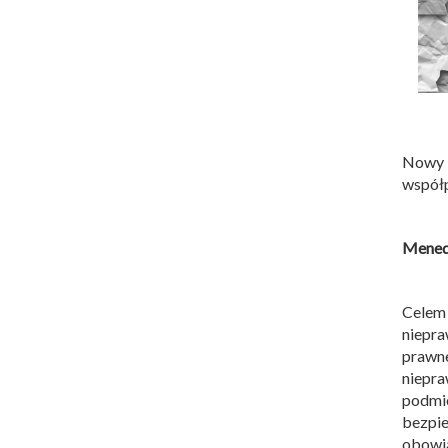
Nowy 
współ
Menedż
Celem
niepr
prawn
niepra
podmi
bezpie
obowią