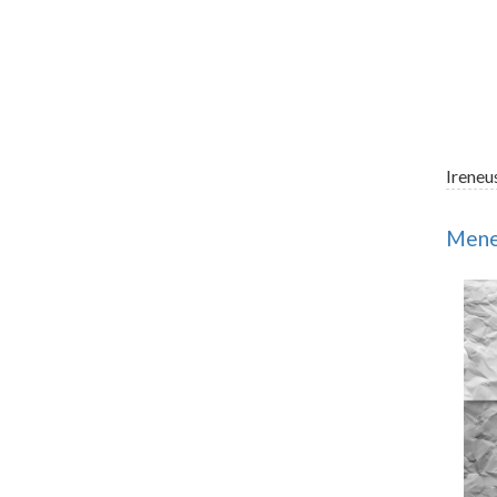
Ireneu
Mened