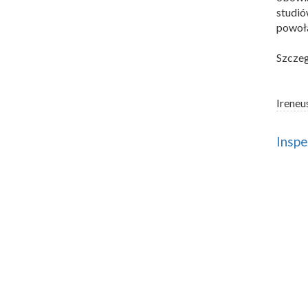
studió
powoła
Szczeg
Ireneu
Insp