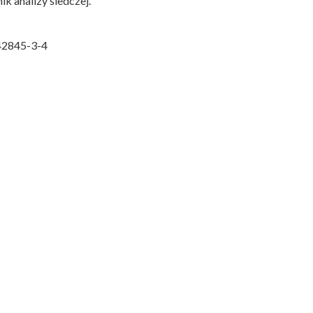
k analizy śledczej.
942845-3-4