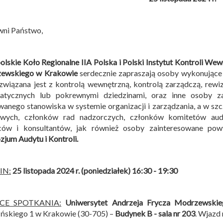
wni Państwo,
lskie Koło Regionalne IIA Polska i
Polski Instytut Kontroli Wew
ewskiego w Krakowie
serdecznie zapraszają osoby wykonujące
związana jest z kontrolą wewnętrzną, kontrolą zarządczą, rew
matycznych lub pokrewnymi dziedzinami, oraz inne osoby z
anego stanowiska w systemie organizacji i zarządzania, a w sz
owych, członków rad nadzorczych, członków komitetów audy
ców i konsultantów, jak również osoby zainteresowane po
jum Audytu i Kontroli
.
IN:
25 listopada 2024 r. (poniedziałek) 16:30 - 19:30
SCE SPOTKANIA:
Uniwersytet Andrzeja Frycza Modrzewski
ńskiego 1 w Krakowie (30-705) –
Budynek B -
sala nr 203
. Wjazd