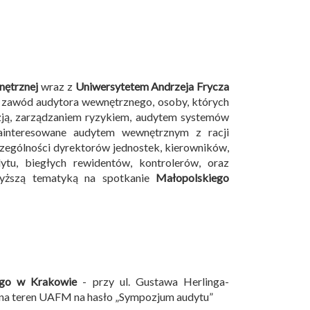
nętrznej
wraz z
Uniwersytetem Andrzeja Frycza
 zawód audytora wewnętrznego, osoby, których
izją, zarządzaniem ryzykiem, audytem systemów
ainteresowane audytem wewnętrznym z racji
czególności dyrektorów jednostek, kierowników,
tu, biegłych rewidentów, kontrolerów, oraz
wyższą tematyką na spotkanie
Małopolskiego
ego w Krakowie
- przy ul. Gustawa Herlinga-
 na teren UAFM na hasło „Sympozjum audytu”