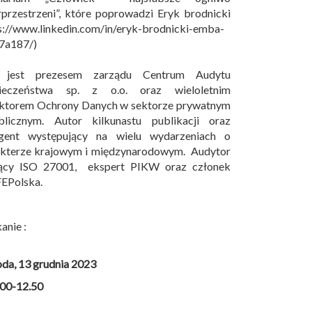
przestrzeni”, które poprowadzi Eryk brodnicki
s://www.linkedin.com/in/eryk-brodnicki-emba-
7a187/)
 jest prezesem zarządu Centrum Audytu
ieczeństwa sp. z o.o. oraz wieloletnim
ektorem Ochrony Danych w sektorze prywatnym
blicznym. Autor kilkunastu publikacji oraz
egent występujący na wielu wydarzeniach o
akterze krajowym i międzynarodowym. Audytor
ący ISO 27001, ekspert PIKW oraz członek
EPolska.
anie :
oda, 13 grudnia 2023
.00-12.50