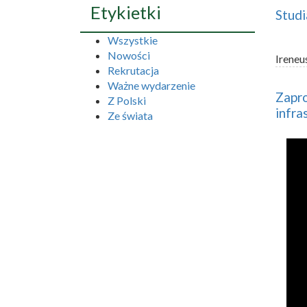
Etykietki
Studi
Wszystkie
Nowości
Ireneu
Rekrutacja
Ważne wydarzenie
Zapro
Z Polski
infra
Ze świata