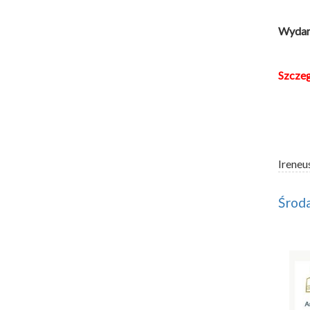
Wydarz
Szcze
Ireneu
Środa