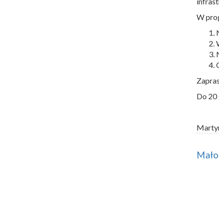
infras
W prog
Zapras
Do 20 
Marty
Małop