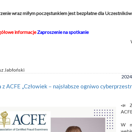
enie wraz miłym poczęstunkiem jest bezpłatne dla Uczestników
gółowe informacje
Zaproszenie na spotkanie
sz Jabłoński
2024
 z ACFE „Człowiek – najsłabsze ogniwo cyberprzestr
📣 Z
ACFE
W na
webi