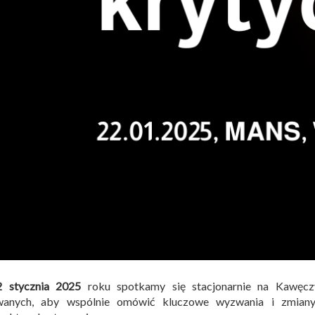
2 stycznia 2025
roku spotkamy się stacjonarnie na Kawęcz
wanych, aby wspólnie omówić kluczowe wyzwania i zmiany