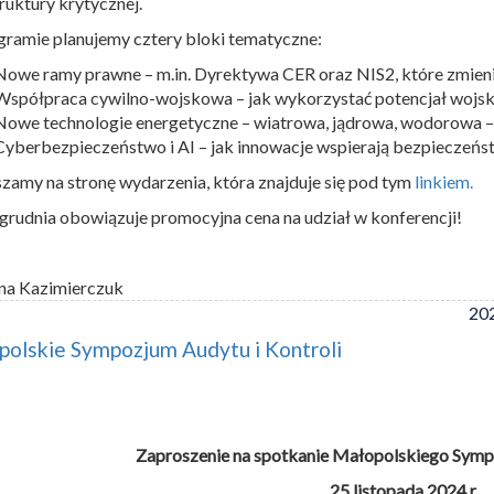
truktury krytycznej.
ramie planujemy cztery bloki tematyczne:
Nowe ramy prawne – m.in. Dyrektywa CER oraz NIS2, które zmien
Współpraca cywilno-wojskowa – jak wykorzystać potencjał wojsk
Nowe technologie energetyczne – wiatrowa, jądrowa, wodorowa –
Cyberbezpieczeństwo i AI – jak innowacje wspierają bezpieczeńst
zamy na stronę wydarzenia, która znajduje się pod tym
linkiem.
grudnia obowiązuje promocyjna cena na udział w konferencji!
na Kazimierczuk
202
olskie Sympozjum Audytu i Kontroli
Zaproszenie na spotkanie Małopolskiego Sympo
25 listopada 2024 r.