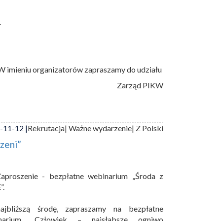
.
W imieniu organizatorów zapraszamy do udziału
Zarząd PIKW
-11-12 |
Rekrutacja
| Ważne wydarzenie
| Z Polski
zeni”
aproszenie - bezpłatne webinarium „Środa z
”.
jbliższą środę, zapraszamy na bezpłatne
narium „Człowiek – najsłabsze ogniwo