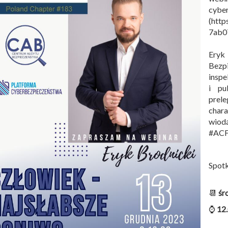
cyber
(http
7ab0
Eryk
Bezp
insp
i pu
prel
char
wiod
#ACF
Spotk
📆
śr
⌚
12