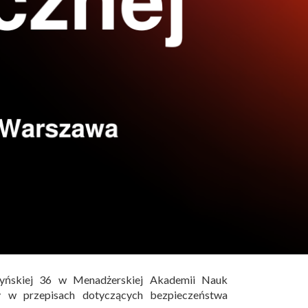
yńskiej 36 w Menadżerskiej Akademii Nauk
 w przepisach dotyczących bezpieczeństwa