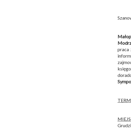
Szano
Małopo
Modrz
praca 
infor
zajmow
księg
dorad
Sympoz
TERM
MIEJ
Grudzi