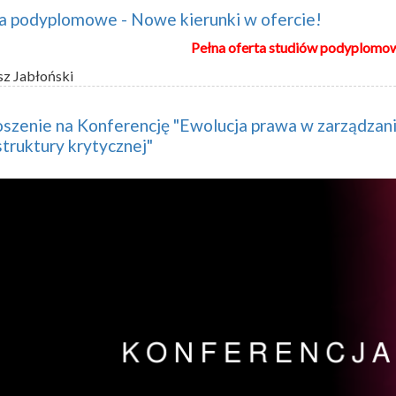
a podyplomowe - Nowe kierunki w ofercie!
Pełna oferta studiów podyplomo
sz Jabłoński
szenie na Konferencję "Ewolucja prawa w zarządzan
struktury krytycznej"