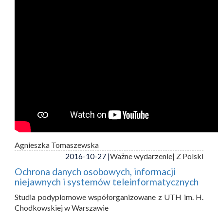
Agnieszka Tomaszewska
2016-10-27 |
Ważne wydarzenie
| Z Polski
Ochrona danych osobowych, informacji
niejawnych i systemów teleinformatycznych
Studia podyplomowe współorganizowane z UTH im. H.
Chodkowskiej w Warszawie