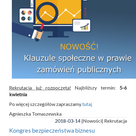
Rekrutacja już rozpoczęta!
Najbliższy termin:
5-6
kwietnia
Po więcej szczegółów zapraszamy
tutaj
Agnieszka Tomaszewska
2018-03-14 |
Nowości
| Rekrutacja
Kongres bezpieczeństwa biznesu