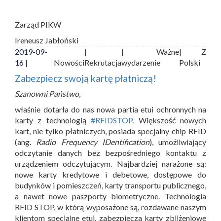
Zarząd PIKW
Ireneusz Jabłoński
2019-09-
|
| Ważne
| Z
16 |
Nowości
Rekrutacja
wydarzenie
Polski
Zabezpiecz swoją kartę płatniczą!
Szanowni Państwo
,
właśnie dotarła do nas nowa partia etui ochronnych na
karty z technologią
#RFIDSTOP
. Większość nowych
kart, nie tylko płatniczych, posiada specjalny chip RFID
(ang.
Radio Frequency IDentification
), umożliwiający
odczytanie danych bez bezpośredniego kontaktu z
urządzeniem odczytującym. Najbardziej narażone są:
nowe karty kredytowe i debetowe, dostępowe do
budynków i pomieszczeń, karty transportu publicznego,
a nawet nowe paszporty biometryczne. Technologia
RFID STOP, w którą wyposażone są, rozdawane naszym
klientom specjalne etui, zabezpiecza karty zbliżeniowe