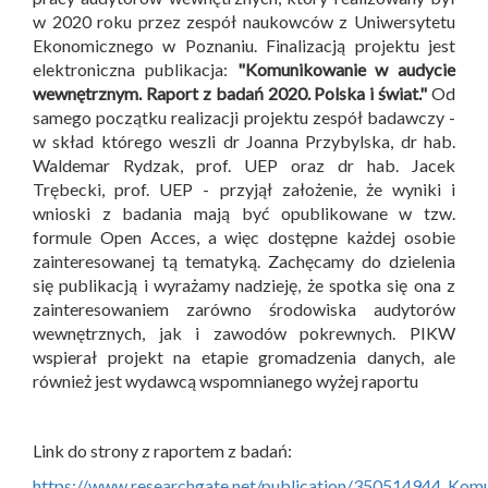
w 2020 roku przez zespół naukowców z Uniwersytetu
Ekonomicznego w Poznaniu. Finalizacją projektu jest
elektroniczna publikacja:
"Komunikowanie w audycie
wewnętrznym. Raport z badań 2020. Polska i świat."
Od
samego początku realizacji projektu zespół badawczy -
w skład którego weszli dr Joanna Przybylska, dr hab.
Waldemar Rydzak, prof. UEP oraz dr hab. Jacek
Trębecki, prof. UEP - przyjął założenie, że wyniki i
wnioski z badania mają być opublikowane w tzw.
formule Open Acces, a więc dostępne każdej osobie
zainteresowanej tą tematyką. Zachęcamy do dzielenia
się publikacją i wyrażamy nadzieję, że spotka się ona z
zainteresowaniem zarówno środowiska audytorów
wewnętrznych, jak i zawodów pokrewnych. PIKW
wspierał projekt na etapie gromadzenia danych, ale
również jest wydawcą wspomnianego wyżej raportu
Link do strony z raportem z badań:
https://www.researchgate.net/publication/350514944_Ko