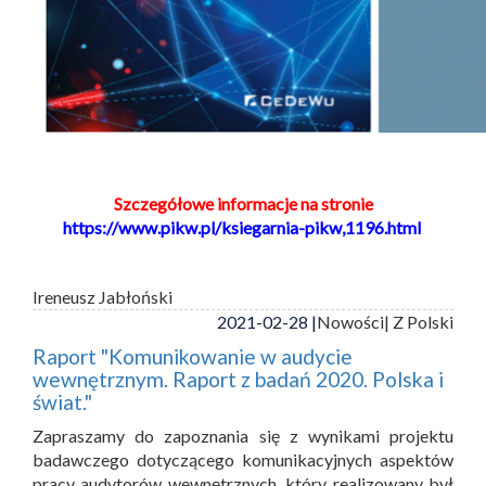
Szczegółowe informacje na stronie
https://www.pikw.pl/ksiegarnia-pikw,1196.html
Ireneusz Jabłoński
2021-02-28 |
Nowości
| Z Polski
Raport "Komunikowanie w audycie
wewnętrznym. Raport z badań 2020. Polska i
świat."
Zapraszamy do zapoznania się z wynikami projektu
badawczego dotyczącego komunikacyjnych aspektów
pracy audytorów wewnętrznych, który realizowany był