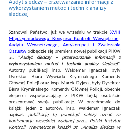
Audyt śledczy – przetwarzanie informacji z
wykorzystaniem metod i technik analizy
śledczej
Szanowni Państwo, już we wrześniu w trakcie
XVIII
MIędzynarodowego Kongresu Kontroli Wewnętrznej,
Audytu Wewnętrznego, Antykorupcji i Zwalczania
Oszustw
odbędzie się premiera nowej publikacji PIKW
pt.
"
Audyt śledczy – przetwarzanie informacji z
wykorzystaniem metod i technik analizy śledczej
"
.
Autorzy publikacji insp. Waldemar Ignaczak były
Dyrektor Biura Wywiadu Kryminalnego Komendy
Głównej Policji oraz insp. Marek Dyjasz, były Dyrektor
Biura Kryminalnego Komendy Głównej Policji, obecnie
eksperci współpracujący z PIKW będą osobiście
prezentować swoją publikację. W przedmowie do
książki jeden z autorów, insp. Waldemar Ignaczak
napisał:
publikację tę poniekąd należy uznać za
kontynuację wcześniej wydanej przez Polski Instytut
Kontroli Wewnętrznej książki pt. „Analiza śledcza w