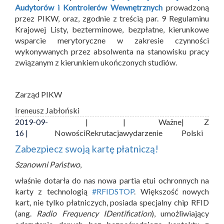
Audytorów i Kontrolerów Wewnętrznych
prowadzoną
przez PIKW, oraz, zgodnie z treścią par. 9 Regulaminu
Krajowej Listy, bezterminowe, bezpłatne, kierunkowe
wsparcie merytoryczne w zakresie czynności
wykonywanych przez absolwenta na stanowisku pracy
związanym z kierunkiem ukończonych studiów.
Zarząd PIKW
Ireneusz Jabłoński
2019-09-
|
| Ważne
| Z
16 |
Nowości
Rekrutacja
wydarzenie
Polski
Zabezpiecz swoją kartę płatniczą!
Szanowni Państwo
,
właśnie dotarła do nas nowa partia etui ochronnych na
karty z technologią
#RFIDSTOP
. Większość nowych
kart, nie tylko płatniczych, posiada specjalny chip RFID
(ang.
Radio Frequency IDentification
), umożliwiający