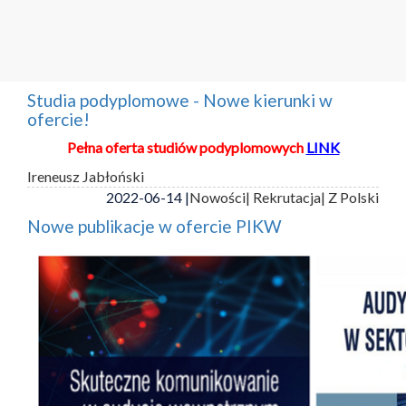
Studia podyplomowe - Nowe kierunki w
ofercie!
Pełna oferta studiów podyplomowych
LINK
Ireneusz Jabłoński
2022-06-14 |
Nowości
| Rekrutacja
| Z Polski
Nowe publikacje w ofercie PIKW