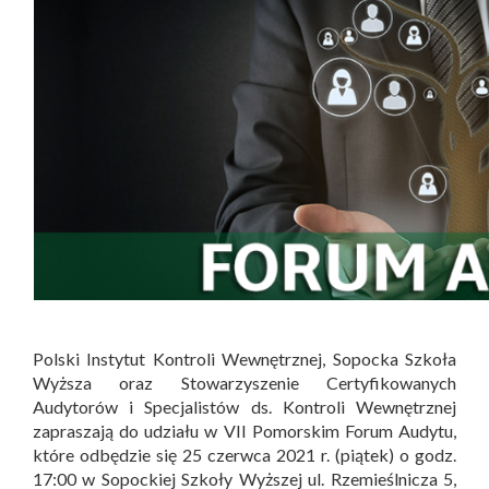
Polski Instytut Kontroli Wewnętrznej, Sopocka Szkoła
Wyższa oraz Stowarzyszenie Certyfikowanych
Audytorów i Specjalistów ds. Kontroli Wewnętrznej
zapraszają do udziału w VII Pomorskim Forum Audytu,
które odbędzie się 25 czerwca 2021 r. (piątek) o godz.
17:00 w Sopockiej Szkoły Wyższej ul. Rzemieślnicza 5,