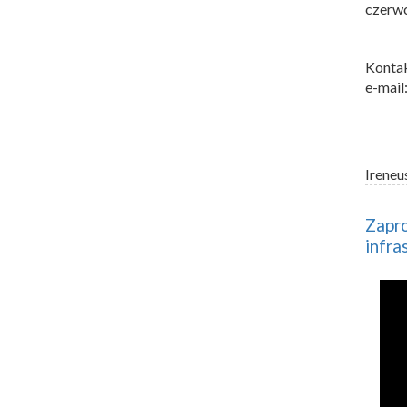
czerwc
Kontak
e-mail
Ireneu
Zapro
infra