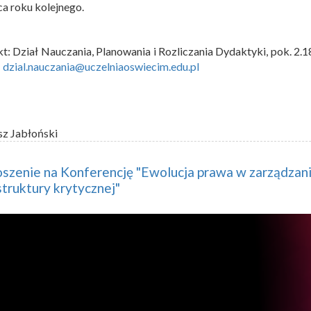
a roku kolejnego.
t: Dział Nauczania, Planowania i Rozliczania Dydaktyki, pok. 2.1
:
dzial.nauczania@uczelniaoswiecim.edu.pl
sz Jabłoński
szenie na Konferencję "Ewolucja prawa w zarządzan
struktury krytycznej"