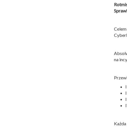
Rotmi
Sprawi
Celem
Cyber
Absolw
na inc
Przewi
Każda 