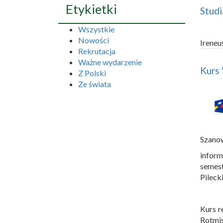
Etykietki
Studi
Wszystkie
Nowości
Ireneu
Rekrutacja
Ważne wydarzenie
Kurs
Z Polski
Ze świata
Szano
inform
semes
Pileck
Kurs r
Rotmis