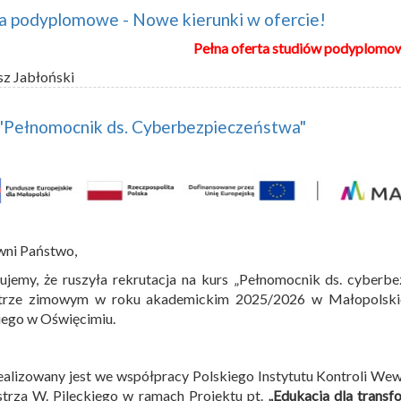
a podyplomowe - Nowe kierunki w ofercie!
Pełna oferta studiów podyplomo
sz Jabłoński
 "Pełnomocnik ds. Cyberbezpieczeństwa"
wni Państwo,
ujemy, że ruszyła rekrutacja na kurs „Pełnomocnik ds. cyberbe
trze zimowym w roku akademickim 2025/2026 w Małopolskiej
iego w Oświęcimiu.
ealizowany jest we współpracy Polskiego Instytutu Kontroli We
trza W. Pileckiego w ramach Projektu pt.
„Edukacja dla transf