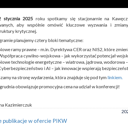
2 stycznia 2025
roku spotkamy się stacjonarnie na Kawęcz
wanych, aby wspólnie omówić kluczowe wyzwania i zmiany
truktury krytycznej.
ramie planujemy cztery bloki tematyczne:
Nowe ramy prawne – m.in. Dyrektywa CER oraz NIS2, które zmien
Współpraca cywilno-wojskowa – jak wykorzystać potencjał wojsk
Nowe technologie energetyczne – wiatrowa, jądrowa, wodorowa –
Cyberbezpieczeństwo i AI – jak innowacje wspierają bezpieczeńst
zamy na stronę wydarzenia, która znajduje się pod tym
linkiem.
grudnia obowiązuje promocyjna cena na udział w konferencji!
na Kazimierczuk
202
 publikacje w ofercie PIKW