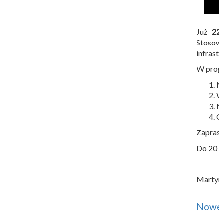
Już
2
Stoso
infras
W prog
Zapras
Do 20 
Marty
Nowe