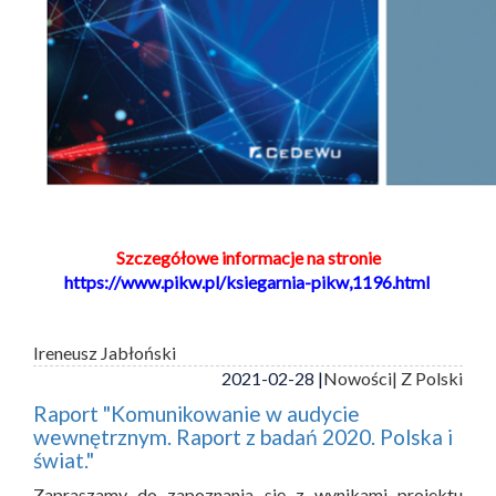
Szczegółowe informacje na stronie
https://www.pikw.pl/ksiegarnia-pikw,1196.html
Ireneusz Jabłoński
2021-02-28 |
Nowości
| Z Polski
Raport "Komunikowanie w audycie
wewnętrznym. Raport z badań 2020. Polska i
świat."
Zapraszamy do zapoznania się z wynikami projektu