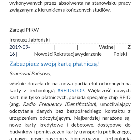
wykonywanych przez absolwenta na stanowisku pracy
związanym z kierunkiem ukończonych studiów.
Zarząd PIKW
Ireneusz Jabłoński
2019-09-
|
| Ważne
| Z
16 |
Nowości
Rekrutacja
wydarzenie
Polski
Zabezpiecz swoją kartę płatniczą!
Szanowni Państwo
,
właśnie dotarła do nas nowa partia etui ochronnych na
karty z technologią
#RFIDSTOP
. Większość nowych
kart, nie tylko płatniczych, posiada specjalny chip RFID
(ang.
Radio Frequency IDentification
), umożliwiający
odczytanie danych bez bezpośredniego kontaktu z
urządzeniem odczytującym. Najbardziej narażone są:
nowe karty kredytowe i debetowe, dostępowe do
budynków i pomieszczeń, karty transportu publicznego,
a nawet nowe paszporty biometryczne. Technologia