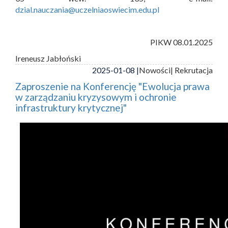
dzial.nauczania@uczelniaoswiecim.edu.pl
PIKW 08.01.2025
Ireneusz Jabłoński
2025-01-08 |
Nowości
| Rekrutacja
Zaproszenie na Konferencję "Ewolucja prawa
w zarządzaniu kryzysowym i ochronie
infrastruktury krytycznej"