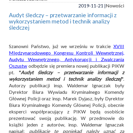
2019-11-21 |
Nowości
Audyt śledczy – przetwarzanie informacji z
wykorzystaniem metod i technik analizy
śledczej
Szanowni Państwo, już we wrześniu w trakcie
XVIII
MIędzynarodowego Kongresu Kontroli Wewnętrznej,
Audytu Wewnętrznego, Antykorupcji i Zwalczania
Oszustw
odbędzie się premiera nowej publikacji PIKW
pt.
"
Audyt śledczy – przetwarzanie informacji z
wykorzystaniem metod i technik analizy śledczej
"
.
Autorzy publikacji insp. Waldemar Ignaczak były
Dyrektor Biura Wywiadu Kryminalnego Komendy
Głównej Policji oraz insp. Marek Dyjasz, były Dyrektor
Biura Kryminalnego Komendy Głównej Policji, obecnie
eksperci współpracujący z PIKW będą osobiście
prezentować swoją publikację. W przedmowie do
książki jeden z autorów, insp. Waldemar Ignaczak
napisał:
publikację tę poniekąd należy uznać za