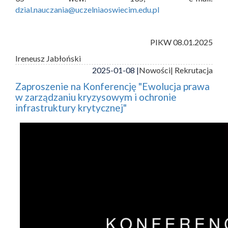
dzial.nauczania@uczelniaoswiecim.edu.pl
PIKW 08.01.2025
Ireneusz Jabłoński
2025-01-08 |
Nowości
| Rekrutacja
Zaproszenie na Konferencję "Ewolucja prawa
w zarządzaniu kryzysowym i ochronie
infrastruktury krytycznej"