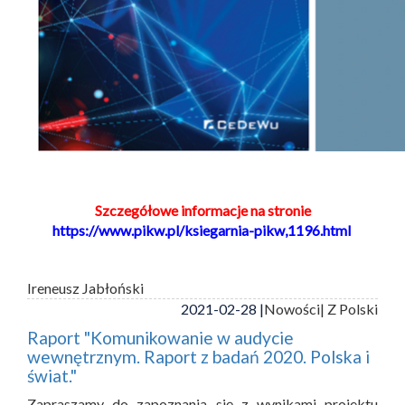
Szczegółowe informacje na stronie
https://www.pikw.pl/ksiegarnia-pikw,1196.html
Ireneusz Jabłoński
2021-02-28 |
Nowości
| Z Polski
Raport "Komunikowanie w audycie
wewnętrznym. Raport z badań 2020. Polska i
świat."
Zapraszamy do zapoznania się z wynikami projektu