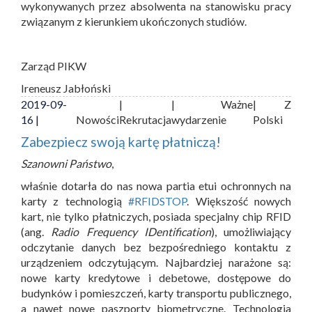
wykonywanych przez absolwenta na stanowisku pracy
związanym z kierunkiem ukończonych studiów.
Zarząd PIKW
Ireneusz Jabłoński
2019-09-
|
| Ważne
| Z
16 |
Nowości
Rekrutacja
wydarzenie
Polski
Zabezpiecz swoją kartę płatniczą!
Szanowni Państwo
,
właśnie dotarła do nas nowa partia etui ochronnych na
karty z technologią
#RFIDSTOP
. Większość nowych
kart, nie tylko płatniczych, posiada specjalny chip RFID
(ang.
Radio Frequency IDentification
), umożliwiający
odczytanie danych bez bezpośredniego kontaktu z
urządzeniem odczytującym. Najbardziej narażone są:
nowe karty kredytowe i debetowe, dostępowe do
budynków i pomieszczeń, karty transportu publicznego,
a nawet nowe paszporty biometryczne. Technologia