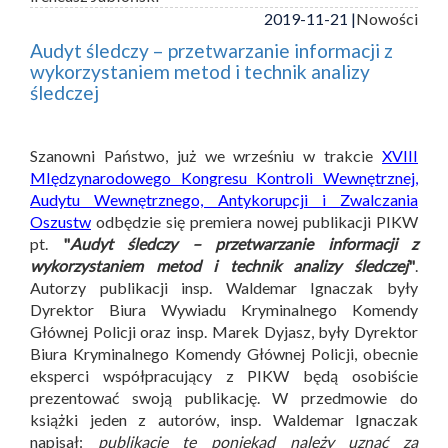
2019-11-21 |
Nowości
Audyt śledczy – przetwarzanie informacji z
wykorzystaniem metod i technik analizy
śledczej
Szanowni Państwo, już we wrześniu w trakcie
XVIII
MIędzynarodowego Kongresu Kontroli Wewnętrznej,
Audytu Wewnętrznego, Antykorupcji i Zwalczania
Oszustw
odbędzie się premiera nowej publikacji PIKW
pt.
"
Audyt śledczy – przetwarzanie informacji z
wykorzystaniem metod i technik analizy śledczej
"
.
Autorzy publikacji insp. Waldemar Ignaczak były
Dyrektor Biura Wywiadu Kryminalnego Komendy
Głównej Policji oraz insp. Marek Dyjasz, były Dyrektor
Biura Kryminalnego Komendy Głównej Policji, obecnie
eksperci współpracujący z PIKW będą osobiście
prezentować swoją publikację. W przedmowie do
książki jeden z autorów, insp. Waldemar Ignaczak
napisał:
publikację tę poniekąd należy uznać za