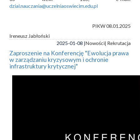
dzial.nauczania@uczelniaoswiecim.edu.pl
PIKW 08.01.2025
Ireneusz Jabłoński
2025-01-08 |
Nowości
| Rekrutacja
Zaproszenie na Konferencję "Ewolucja prawa
w zarządzaniu kryzysowym i ochronie
infrastruktury krytycznej"