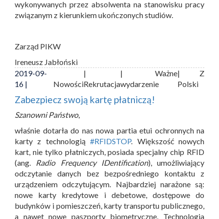
wykonywanych przez absolwenta na stanowisku pracy
związanym z kierunkiem ukończonych studiów.
Zarząd PIKW
Ireneusz Jabłoński
2019-09-
|
| Ważne
| Z
16 |
Nowości
Rekrutacja
wydarzenie
Polski
Zabezpiecz swoją kartę płatniczą!
Szanowni Państwo
,
właśnie dotarła do nas nowa partia etui ochronnych na
karty z technologią
#RFIDSTOP
. Większość nowych
kart, nie tylko płatniczych, posiada specjalny chip RFID
(ang.
Radio Frequency IDentification
), umożliwiający
odczytanie danych bez bezpośredniego kontaktu z
urządzeniem odczytującym. Najbardziej narażone są:
nowe karty kredytowe i debetowe, dostępowe do
budynków i pomieszczeń, karty transportu publicznego,
a nawet nowe paszporty biometryczne. Technologia