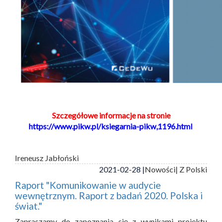
Szczegółowe informacje na stronie
https://www.pikw.pl/ksiegarnia-pikw,1196.html
Ireneusz Jabłoński
2021-02-28 |
Nowości
| Z Polski
Raport "Komunikowanie w audycie
wewnętrznym. Raport z badań 2020. Polska i
świat."
Zapraszamy do zapoznania się z wynikami projektu