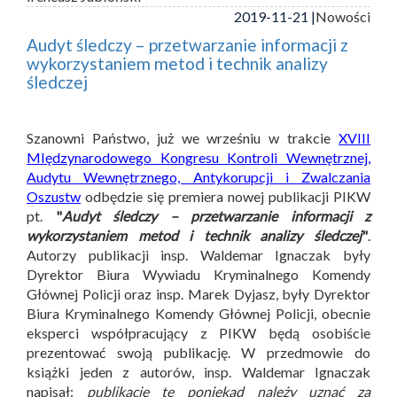
2019-11-21 |
Nowości
Audyt śledczy – przetwarzanie informacji z
wykorzystaniem metod i technik analizy
śledczej
Szanowni Państwo, już we wrześniu w trakcie
XVIII
MIędzynarodowego Kongresu Kontroli Wewnętrznej,
Audytu Wewnętrznego, Antykorupcji i Zwalczania
Oszustw
odbędzie się premiera nowej publikacji PIKW
pt.
"
Audyt śledczy – przetwarzanie informacji z
wykorzystaniem metod i technik analizy śledczej
"
.
Autorzy publikacji insp. Waldemar Ignaczak były
Dyrektor Biura Wywiadu Kryminalnego Komendy
Głównej Policji oraz insp. Marek Dyjasz, były Dyrektor
Biura Kryminalnego Komendy Głównej Policji, obecnie
eksperci współpracujący z PIKW będą osobiście
prezentować swoją publikację. W przedmowie do
książki jeden z autorów, insp. Waldemar Ignaczak
napisał:
publikację tę poniekąd należy uznać za