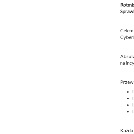
Rotmi
Sprawi
Celem
Cyber
Absolw
na inc
Przewi
Każda 