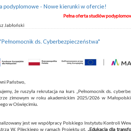
a podyplomowe - Nowe kierunki w ofercie!
Pełna oferta studiów podyplomo
sz Jabłoński
 "Pełnomocnik ds. Cyberbezpieczeństwa"
wni Państwo,
ujemy, że ruszyła rekrutacja na kurs „Pełnomocnik ds. cyberbe
trze zimowym w roku akademickim 2025/2026 w Małopolskiej
iego w Oświęcimiu.
ealizowany jest we współpracy Polskiego Instytutu Kontroli We
trza W. Pileckiego w ramach Projektu pt.
„Edukacja dla transf