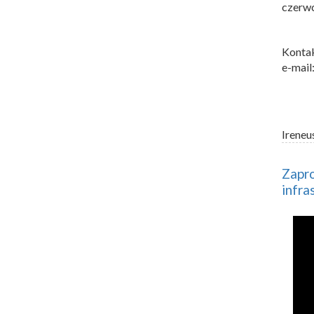
czerwc
Kontak
e-mail
Ireneu
Zapro
infra