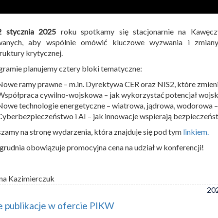
2 stycznia 2025
roku spotkamy się stacjonarnie na Kawęcz
wanych, aby wspólnie omówić kluczowe wyzwania i zmiany
truktury krytycznej.
ramie planujemy cztery bloki tematyczne:
Nowe ramy prawne – m.in. Dyrektywa CER oraz NIS2, które zmien
Współpraca cywilno-wojskowa – jak wykorzystać potencjał wojsk
Nowe technologie energetyczne – wiatrowa, jądrowa, wodorowa –
Cyberbezpieczeństwo i AI – jak innowacje wspierają bezpieczeńst
zamy na stronę wydarzenia, która znajduje się pod tym
linkiem.
grudnia obowiązuje promocyjna cena na udział w konferencji!
na Kazimierczuk
202
 publikacje w ofercie PIKW