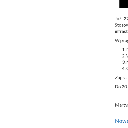
Już
2
Stoso
infras
W prog
Zapras
Do 20 
Marty
Nowe