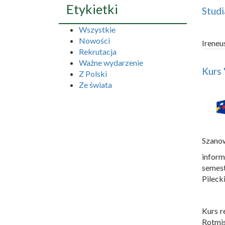
Etykietki
Studi
Wszystkie
Nowości
Ireneu
Rekrutacja
Ważne wydarzenie
Kurs
Z Polski
Ze świata
Szano
inform
semes
Pileck
Kurs r
Rotmis