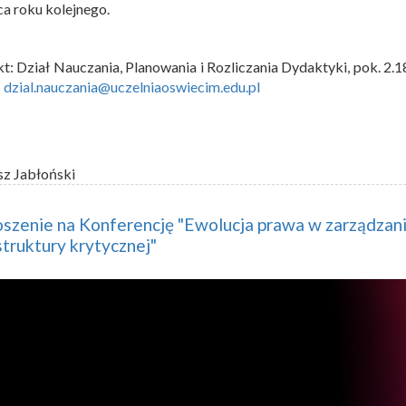
a roku kolejnego.
t: Dział Nauczania, Planowania i Rozliczania Dydaktyki, pok. 2.1
:
dzial.nauczania@uczelniaoswiecim.edu.pl
sz Jabłoński
szenie na Konferencję "Ewolucja prawa w zarządzan
struktury krytycznej"