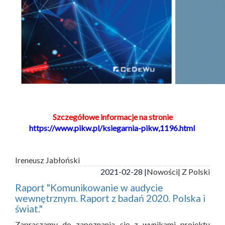
Szczegółowe informacje na stronie
https://www.pikw.pl/ksiegarnia-pikw,1196.html
Ireneusz Jabłoński
2021-02-28 |
Nowości
| Z Polski
Raport "Komunikowanie w audycie
wewnętrznym. Raport z badań 2020. Polska i
świat."
Zapraszamy do zapoznania się z wynikami projektu