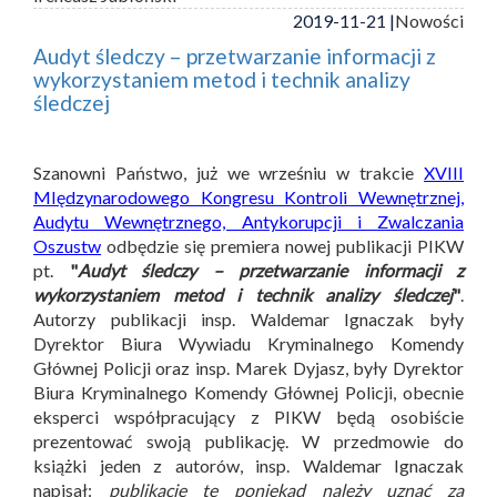
2019-11-21 |
Nowości
Audyt śledczy – przetwarzanie informacji z
wykorzystaniem metod i technik analizy
śledczej
Szanowni Państwo, już we wrześniu w trakcie
XVIII
MIędzynarodowego Kongresu Kontroli Wewnętrznej,
Audytu Wewnętrznego, Antykorupcji i Zwalczania
Oszustw
odbędzie się premiera nowej publikacji PIKW
pt.
"
Audyt śledczy – przetwarzanie informacji z
wykorzystaniem metod i technik analizy śledczej
"
.
Autorzy publikacji insp. Waldemar Ignaczak były
Dyrektor Biura Wywiadu Kryminalnego Komendy
Głównej Policji oraz insp. Marek Dyjasz, były Dyrektor
Biura Kryminalnego Komendy Głównej Policji, obecnie
eksperci współpracujący z PIKW będą osobiście
prezentować swoją publikację. W przedmowie do
książki jeden z autorów, insp. Waldemar Ignaczak
napisał:
publikację tę poniekąd należy uznać za