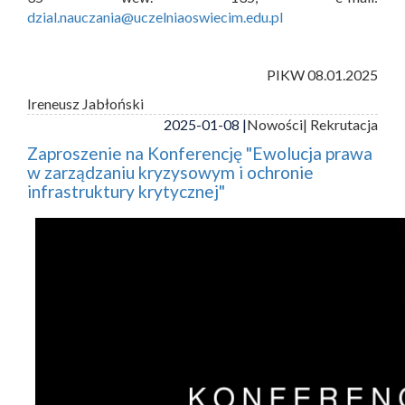
dzial.nauczania@uczelniaoswiecim.edu.pl
PIKW 08.01.2025
Ireneusz Jabłoński
2025-01-08 |
Nowości
| Rekrutacja
Zaproszenie na Konferencję "Ewolucja prawa
w zarządzaniu kryzysowym i ochronie
infrastruktury krytycznej"