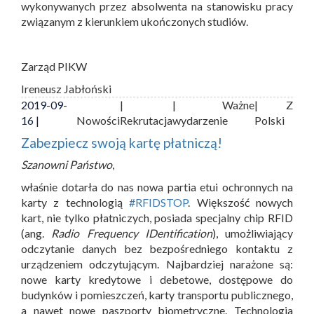
wykonywanych przez absolwenta na stanowisku pracy
związanym z kierunkiem ukończonych studiów.
Zarząd PIKW
Ireneusz Jabłoński
2019-09-
|
| Ważne
| Z
16 |
Nowości
Rekrutacja
wydarzenie
Polski
Zabezpiecz swoją kartę płatniczą!
Szanowni Państwo
,
właśnie dotarła do nas nowa partia etui ochronnych na
karty z technologią
#RFIDSTOP
. Większość nowych
kart, nie tylko płatniczych, posiada specjalny chip RFID
(ang.
Radio Frequency IDentification
), umożliwiający
odczytanie danych bez bezpośredniego kontaktu z
urządzeniem odczytującym. Najbardziej narażone są:
nowe karty kredytowe i debetowe, dostępowe do
budynków i pomieszczeń, karty transportu publicznego,
a nawet nowe paszporty biometryczne. Technologia